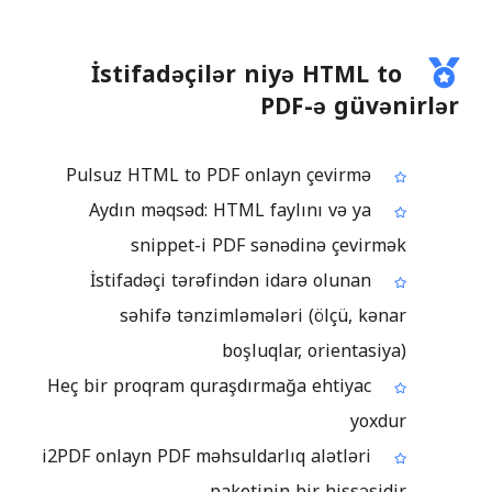
İstifadəçilər niyə HTML to
PDF-ə güvənirlər
Pulsuz HTML to PDF onlayn çevirmə
Aydın məqsəd: HTML faylını və ya
snippet-i PDF sənədinə çevirmək
İstifadəçi tərəfindən idarə olunan
səhifə tənzimləmələri (ölçü, kənar
boşluqlar, orientasiya)
Heç bir proqram quraşdırmağa ehtiyac
yoxdur
i2PDF onlayn PDF məhsuldarlıq alətləri
paketinin bir hissəsidir