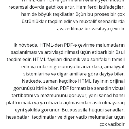
rəqəmsal dövrdə getdikcə artır. Həm fərdi istifadəçilər,
həm də böyük təşkilatlar üçün bu proses bir çox
üstünlüklər təqdim edir və müxtəlif ssenarilərdə
əvəzedilməz bir vasitəyə çevrilir.
İlk növbədə, HTML-dən PDF-ə çevirmə məlumatların
saxlanılması və arxivləşdirilməsi üçün etibarlı bir üsul
təqdim edir. HTML faylları dinamik veb səhifələri təmsil
edir və onların görünüşü brauzerlərə, əməliyyat
sistemlərinə və digər amillərə görə dəyişə bilər.
Nəticədə, zaman keçdikcə HTML faylının orijinal
görünüşü itirilə bilər. PDF formatı isə sənədin vizual
tərtibatını və məzmununu qoruyur, yəni sənəd hansı
platformada və ya cihazda açılmasından asılı olmayaraq
eyni şəkildə görünür. Bu, xüsusilə hüquqi sənədlər,
hesabatlar, təqdimatlar və digər vacib məlumatlar üçün
çox vacibdir.