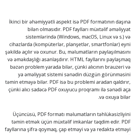
İkinci bir əhəmiyyətli aspekt isə PDF formatının daşına
bilən olmasıdır. PDF faylları müxtəlif əməliyyat
sistemlərində (Windows, macOS, Linux və s.) və
cihazlarda (kompüterlər, planşetlər, smartfonlar) eyni
şəkildə açılır və oxunur. Bu, məlumatların paylaşılmasını
və əməkdaşlığı asanlaşdırır. HTML fayllarını paylaşmaq
bəzən problem yarada bilər, çünki alıcının brauzeri və
ya əməliyyat sistemi sənədin düzgün görünməsini
təmin etməyə bilər. PDF isə bu problemi aradan qaldırır,
çünki alıcı sadəcə PDF oxuyucu proqramı ilə sənədi aça
və oxuya bilər.
Üçüncüsü, PDF formatı məlumatların təhlükəsizliyini
təmin etmək üçün müxtəlif imkanlar təqdim edir. PDF
fayllarına şifrə qoymaq, çap etməyi və ya redaktə etməyi