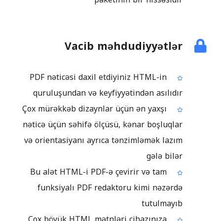
Vacib məhdudiyyətlər
PDF nəticəsi daxil etdiyiniz HTML-in
quruluşundan və keyfiyyətindən asılıdır
Çox mürəkkəb dizaynlar üçün ən yaxşı
nəticə üçün səhifə ölçüsü, kənar boşluqlar
və orientasiyanı ayrıca tənzimləmək lazım
gələ bilər
Bu alət HTML-i PDF-ə çevirir və tam
funksiyalı PDF redaktoru kimi nəzərdə
tutulmayıb
Çox böyük HTML mətnləri cihazınıza