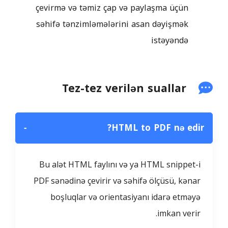
çevirmə və təmiz çap və paylaşma üçün
səhifə tənzimləmələrini asan dəyişmək
istəyəndə
Tez-tez verilən suallar
−
HTML to PDF nə edir?
Bu alət HTML faylını və ya HTML snippet-i
PDF sənədinə çevirir və səhifə ölçüsü, kənar
boşluqlar və orientasiyanı idarə etməyə
imkan verir.