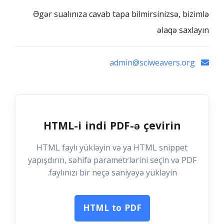
Əgər sualınıza cavab tapa bilmirsinizsə, bizimlə
əlaqə saxlayın
admin@sciweavers.org
HTML-i indi PDF-ə çevirin
HTML faylı yükləyin və ya HTML snippet
yapışdırın, səhifə parametrlərini seçin və PDF
faylınızı bir neçə saniyəyə yükləyin.
HTML to PDF