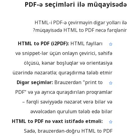
PDF-ə seçimləri ilə müqayisədə
HTML-i PDF-ə çevirməyin digər yolları ilə
müqayisədə HTML to PDF necə fərqlənir?
HTML to PDF (i2PDF):
HTML faylları
və snippet-lər üçün onlayn çevirici, səhifə
ölçüsü, kənar boşluqlar və orientasiya
üzərində nəzarətlə; quraşdırma tələb etmir
Digər seçimlər:
Brauzerdən "print to
PDF" və ya ayrıca quraşdırılan proqramlar
– fərqli səviyyədə nəzarət verə bilər və
əvvəlcədən qurulum tələb edə bilər
HTML to PDF nə vaxt istifadə etməli:
Sadə, brauzerdən-doğru HTML to PDF