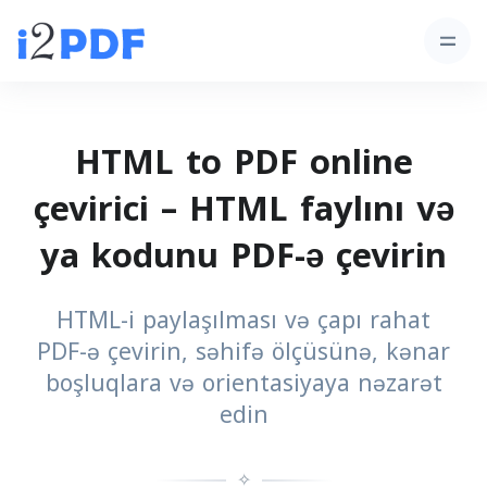
HTML to PDF online
çevirici – HTML faylını və
ya kodunu PDF-ə çevirin
HTML-i paylaşılması və çapı rahat
PDF-ə çevirin, səhifə ölçüsünə, kənar
boşluqlara və orientasiyaya nəzarət
edin
✧