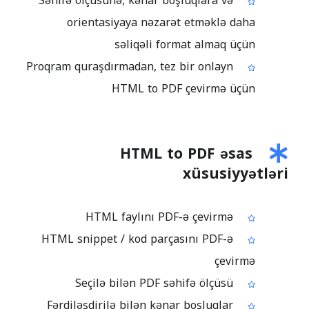
Səhifə ölçüsünə, kənar boşluqlara və
orientasiyaya nəzarət etməklə daha
səliqəli format almaq üçün
Proqram quraşdırmadan, tez bir onlayn
HTML to PDF çevirmə üçün
HTML to PDF əsas
xüsusiyyətləri
HTML faylını PDF-ə çevirmə
HTML snippet / kod parçasını PDF-ə
çevirmə
Seçilə bilən PDF səhifə ölçüsü
Fərdiləşdirilə bilən kənar boşluqlar