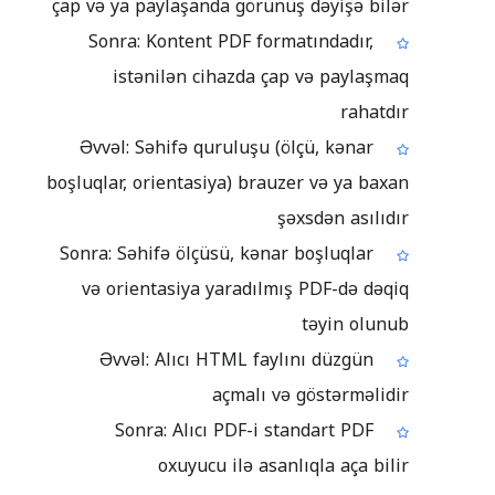
çap və ya paylaşanda görünüş dəyişə bilər
Sonra: Kontent PDF formatındadır,
istənilən cihazda çap və paylaşmaq
rahatdır
Əvvəl: Səhifə quruluşu (ölçü, kənar
boşluqlar, orientasiya) brauzer və ya baxan
şəxsdən asılıdır
Sonra: Səhifə ölçüsü, kənar boşluqlar
və orientasiya yaradılmış PDF-də dəqiq
təyin olunub
Əvvəl: Alıcı HTML faylını düzgün
açmalı və göstərməlidir
Sonra: Alıcı PDF-i standart PDF
oxuyucu ilə asanlıqla aça bilir