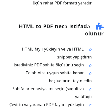
üçün rahat PDF formatı yaradır
HTML to PDF necə istifadə
olunur
HTML faylı yükləyin və ya HTML
snippet yapışdırın
İstədiyiniz PDF səhifə ölçüsünü seçin
Tələbinizə uyğun səhifə kənar
boşluqlarını təyin edin
Səhifə orientasiyasını seçin (şaquli və
ya üfüqi)
Çevirin və yaranan PDF faylını yükləyin