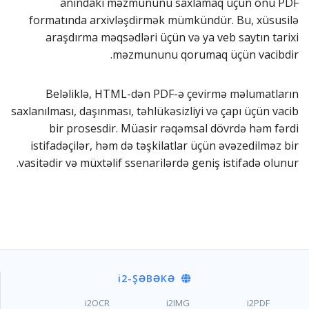
anındakı məzmununu saxlamaq üçün onu PDF
formatında arxivləşdirmək mümkündür. Bu, xüsusilə
araşdırma məqsədləri üçün və ya veb saytın tarixi
məzmununu qorumaq üçün vacibdir.
Beləliklə, HTML-dən PDF-ə çevirmə məlumatların
saxlanılması, daşınması, təhlükəsizliyi və çapı üçün vacib
bir prosesdir. Müasir rəqəmsal dövrdə həm fərdi
istifadəçilər, həm də təşkilatlar üçün əvəzedilməz bir
vasitədir və müxtəlif ssenarilərdə geniş istifadə olunur.
i2
-ŞƏBƏKƏ
i2OCR
i2IMG
i2PDF