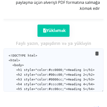
paylaşma üçün əlverişli PDF formatına salmağa
kömək edir.
Yükləmək
Faylı yazın, yapışdırın və ya yükləyin