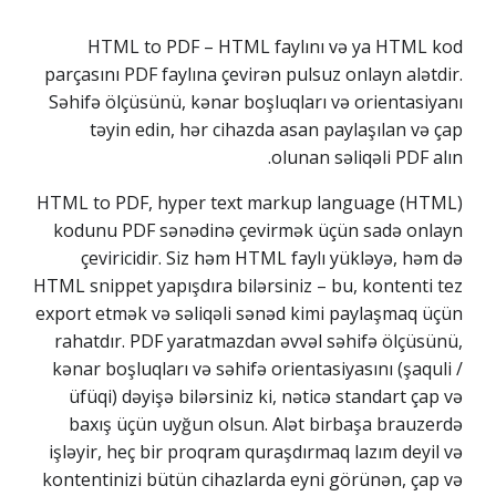
HTML to PDF – HTML faylını və ya HTML kod
parçasını PDF faylına çevirən pulsuz onlayn alətdir.
Səhifə ölçüsünü, kənar boşluqları və orientasiyanı
təyin edin, hər cihazda asan paylaşılan və çap
olunan səliqəli PDF alın.
HTML to PDF, hyper text markup language (HTML)
kodunu PDF sənədinə çevirmək üçün sadə onlayn
çeviricidir. Siz həm HTML faylı yükləyə, həm də
HTML snippet yapışdıra bilərsiniz – bu, kontenti tez
export etmək və səliqəli sənəd kimi paylaşmaq üçün
rahatdır. PDF yaratmazdan əvvəl səhifə ölçüsünü,
kənar boşluqları və səhifə orientasiyasını (şaquli /
üfüqi) dəyişə bilərsiniz ki, nəticə standart çap və
baxış üçün uyğun olsun. Alət birbaşa brauzerdə
işləyir, heç bir proqram quraşdırmaq lazım deyil və
kontentinizi bütün cihazlarda eyni görünən, çap və