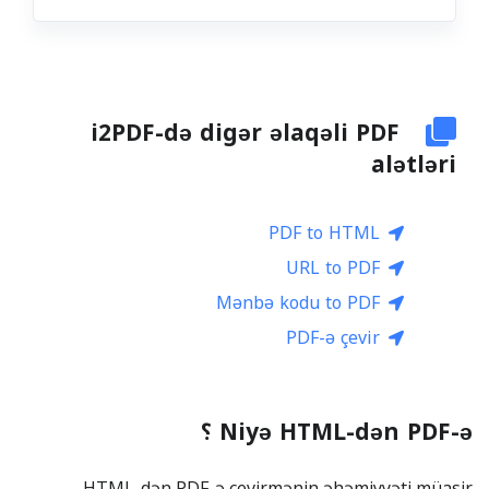
i2PDF-də digər əlaqəli PDF
alətləri
PDF to HTML
URL to PDF
Mənbə kodu to PDF
PDF-ə çevir
Niyə HTML-dən PDF-ə ؟
HTML-dən PDF-ə çevirmənin əhəmiyyəti müasir