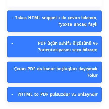
−
Təkcə HTML snippet-i də çevirə bilərəm,
yoxsa ancaq faylı?
−
PDF üçün səhifə ölçüsünü və
orientasiyasını seçə bilərəm?
−
Çıxan PDF-də kənar boşluqları dəyişmək
olur?
−
HTML to PDF pulsuzdur və onlayndır?