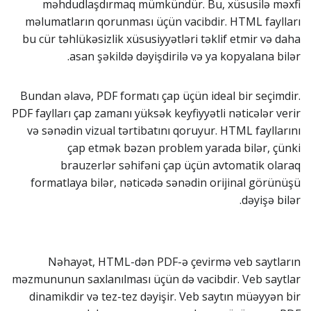
məhdudlaşdırmaq mümkündür. Bu, xüsusilə məxfi
məlumatların qorunması üçün vacibdir. HTML faylları
bu cür təhlükəsizlik xüsusiyyətləri təklif etmir və daha
asan şəkildə dəyişdirilə və ya kopyalana bilər.
Bundan əlavə, PDF formatı çap üçün ideal bir seçimdir.
PDF faylları çap zamanı yüksək keyfiyyətli nəticələr verir
və sənədin vizual tərtibatını qoruyur. HTML fayllarını
çap etmək bəzən problem yarada bilər, çünki
brauzerlər səhifəni çap üçün avtomatik olaraq
formatlaya bilər, nəticədə sənədin orijinal görünüşü
dəyişə bilər.
Nəhayət, HTML-dən PDF-ə çevirmə veb saytların
məzmununun saxlanılması üçün də vacibdir. Veb saytlar
dinamikdir və tez-tez dəyişir. Veb saytın müəyyən bir