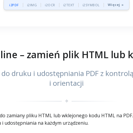
Więcej »
i2PDF
i2IMG
i2OCR
i2TEXT
i2SYMBOL
ine – zamień plik HTML lub
do druku i udostępniania PDF z kontrol
i orientacji
✧
do zamiany pliku HTML lub wklejonego kodu HTML na PDF. 
u i udostępniania na każdym urządzeniu.