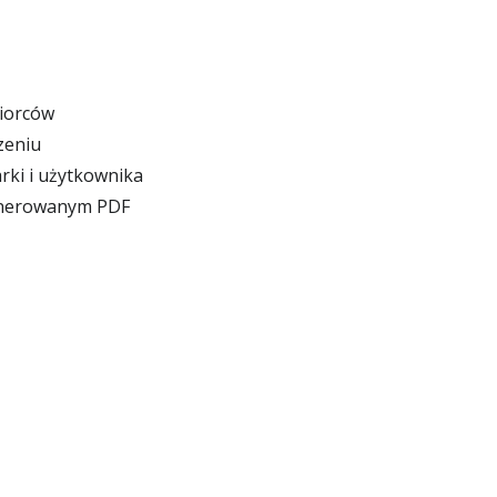
biorców
zeniu
rki i użytkownika
generowanym PDF