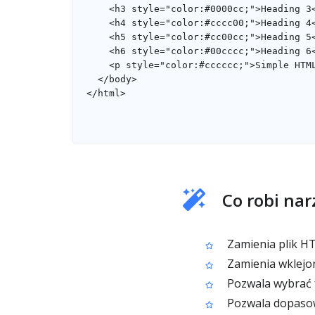
Co robi na
Zamienia plik H
Zamienia wklej
Pozwala wybrać f
Pozwala dopasowa