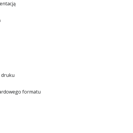
entacją
h
o druku
dardowego formatu