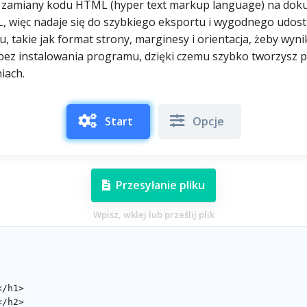
o zamiany kodu HTML (hyper text markup language) na dok
L, więc nadaje się do szybkiego eksportu i wygodnego udos
 takie jak format strony, marginesy i orientacja, żeby wyn
 bez instalowania programu, dzięki czemu szybko tworzysz p
iach.
Start
Opcje
Przesyłanie pliku
Wpisz, wklej lub prześlij plik