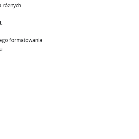
a różnych
L
szego formatowania
u