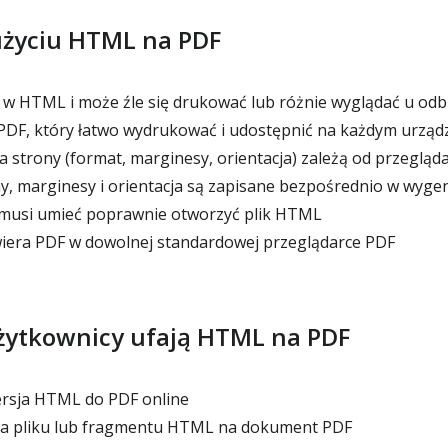
 użyciu HTML na PDF
t w HTML i może źle się drukować lub różnie wyglądać u od
 PDF, który łatwo wydrukować i udostępnić na każdym urząd
 strony (format, marginesy, orientacja) zależą od przegląda
y, marginesy i orientacja są zapisane bezpośrednio w wy
 musi umieć poprawnie otworzyć plik HTML
iera PDF w dowolnej standardowej przeglądarce PDF
żytkownicy ufają HTML na PDF
sja HTML do PDF online
ana pliku lub fragmentu HTML na dokument PDF