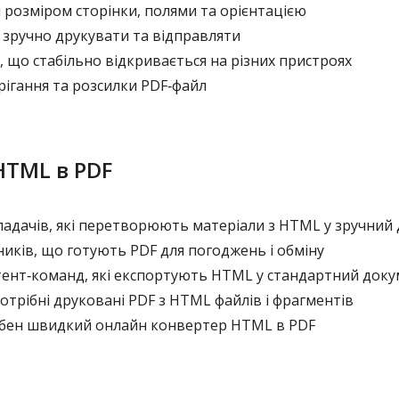
розміром сторінки, полями та орієнтацією
 зручно друкувати та відправляти
що стабільно відкривається на різних пристроях
ігання та розсилки PDF‑файл
HTML в PDF
ладачів, які перетворюють матеріали з HTML у зручний 
иків, що готують PDF для погоджень і обміну
тент‑команд, які експортують HTML у стандартний док
потрібні друковані PDF з HTML файлів і фрагментів
рібен швидкий онлайн конвертер HTML в PDF