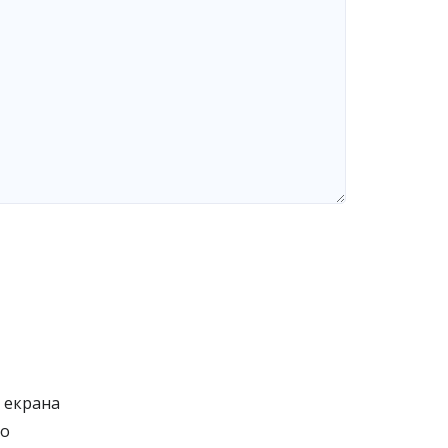
 екрана
но