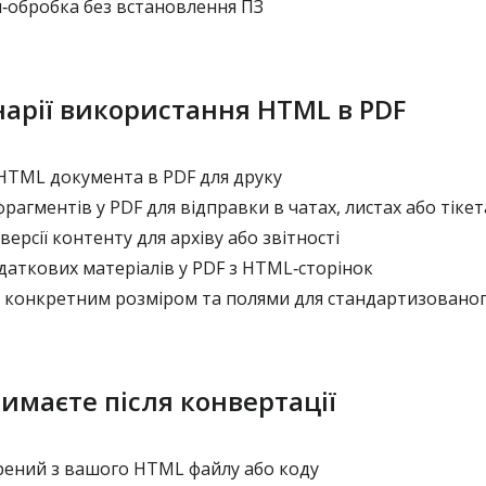
обробка без встановлення ПЗ
нарії використання HTML в PDF
TML документа в PDF для друку
агментів у PDF для відправки в чатах, листах або тікет
ерсії контенту для архіву або звітності
аткових матеріалів у PDF з HTML‑сторінок
з конкретним розміром та полями для стандартизовано
имаєте після конвертації
рений з вашого HTML файлу або коду