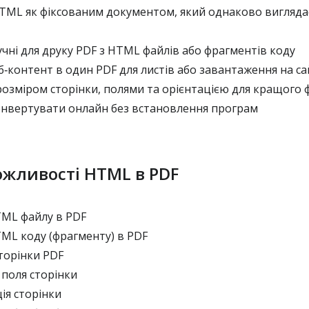
TML як фіксованим документом, який однаково виглядає
ні для друку PDF з HTML файлів або фрагментів коду
‑контент в один PDF для листів або завантаження на с
озміром сторінки, полями та орієнтацією для кращого
вертувати онлайн без встановлення програм
ожливості HTML в PDF
ML файлу в PDF
ML коду (фрагменту) в PDF
торінки PDF
поля сторінки
ія сторінки