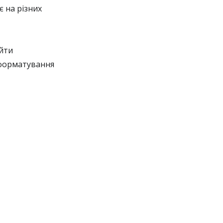
 на різних
айти
 форматування