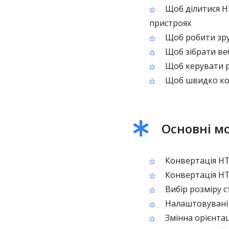
Щоб ділитися H
пристроях
Щоб робити зруч
Щоб зібрати веб
Щоб керувати р
Щоб швидко кон
Основні м
Конвертація HT
Конвертація HT
Вибір розміру с
Налаштовувані 
Змінна орієнтац