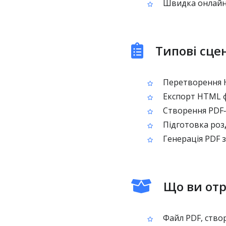
Швидка онлайн‑
Типові сце
Перетворення H
Експорт HTML фр
Створення PDF‑в
Підготовка розд
Генерація PDF 
Що ви отр
Файл PDF, ство