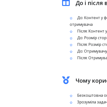
До і після
До: Контент у ф
отримувача
Після: Контент 
До: Розмір стор
Після: Розмір ст
До: Отримувачу
Після: Отримува
Чому кори
Безкоштовна он
Зрозуміла зада