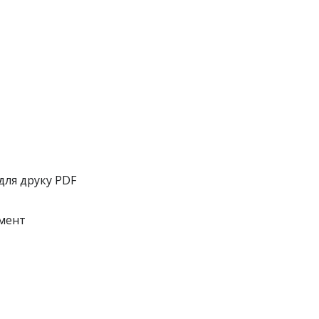
для друку PDF
умент