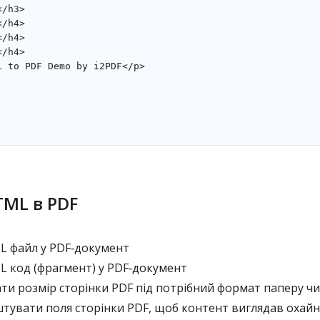
TML в PDF
 файл у PDF‑документ
 код (фрагмент) у PDF‑документ
и розмір сторінки PDF під потрібний формат паперу чи
тувати поля сторінки PDF, щоб контент виглядав охай