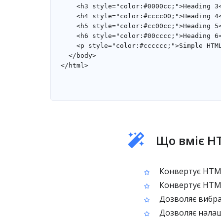
Що вміє H
Конвертує HTML
Конвертує HTML
Дозволяє вибрат
Дозволяє налаш