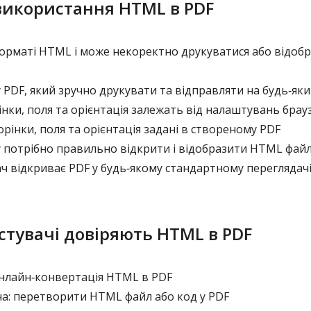
 використання HTML в PDF
орматі HTML і може некоректно друкуватися або відобр
у PDF, який зручно друкувати та відправляти на будь‑яки
інки, поля та орієнтація залежать від налаштувань брау
орінки, поля та орієнтація задані в створеному PDF
 потрібно правильно відкрити і відобразити HTML фай
ч відкриває PDF у будь‑якому стандартному переглядач
стувачі довіряють HTML в PDF
лайн‑конвертація HTML в PDF
ча: перетворити HTML файл або код у PDF