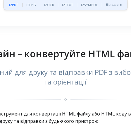
Більше »
i2PDF
i2IMG
i2OCR
i2TEXT
i2SYMBOL
айн – конвертуйте HTML фай
ий для друку та відправки PDF з вибор
та орієнтації
✧
струмент для конвертації HTML файлу або HTML коду в P
друку та відправки з будь‑якого пристрою.