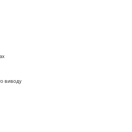
ах
го виводу