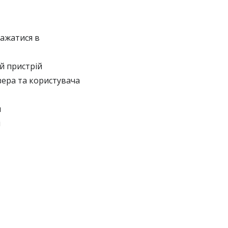
ажатися в
й пристрій
зера та користувача
л
і