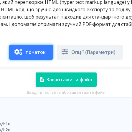
 який перетворює HTML (hyper text markup language) у
HTML код, що зручно для швидкого експорту та поділу
рієнтацію, щоб результат підходив для стандартного др
рам, і допомагає отримати зручний PDF‑формат для стаб
початок
Опції (Параметри)
Завантажити файл
Введіть, вставте або завантажте файл