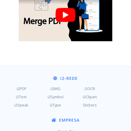
i2
-REDE
i2PDF
i2IMG
i2OCR
i2Text
i2Symbol
i2Clipart
i2Speak
i2Type
Stickers
EMPRESA