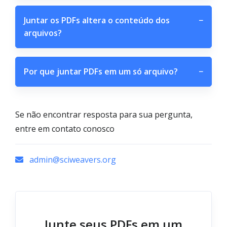
Juntar os PDFs altera o conteúdo dos
−
arquivos?
Por que juntar PDFs em um só arquivo?
−
Se não encontrar resposta para sua pergunta,
entre em contato conosco
admin@sciweavers.org
Junte seus PDFs em um