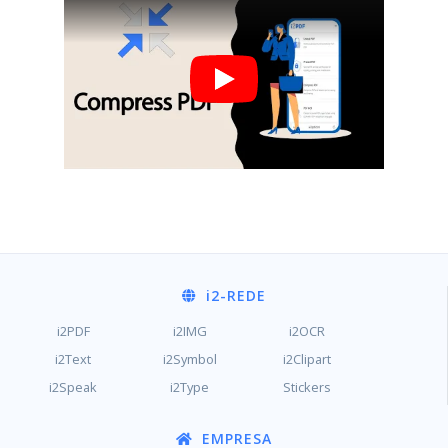
i2
-REDE
i2PDF
i2IMG
i2OCR
i2Text
i2Symbol
i2Clipart
i2Speak
i2Type
Stickers
EMPRESA