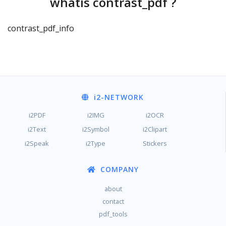
whatis contrast_pdf ?
contrast_pdf_info
i2
-NETWORK
i2PDF
i2IMG
i2OCR
i2Text
i2Symbol
i2Clipart
i2Speak
i2Type
Stickers
COMPANY
about
contact
pdf_tools