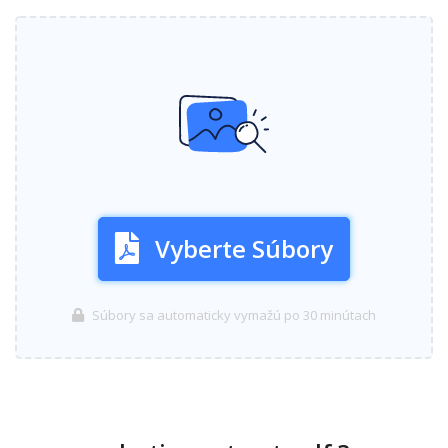
Vyberte Súbory
Súbory sa automaticky vymažú po 30 minútach