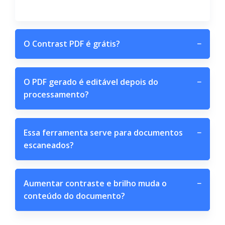
O Contrast PDF é grátis?
−
O PDF gerado é editável depois do
−
processamento?
Essa ferramenta serve para documentos
−
escaneados?
Aumentar contraste e brilho muda o
−
conteúdo do documento?