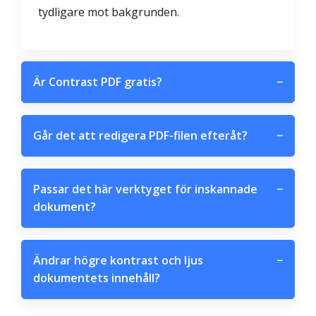
tydligare mot bakgrunden.
Är Contrast PDF gratis?
−
Går det att redigera PDF-filen efteråt?
−
Passar det här verktyget för inskannade
−
dokument?
Ändrar högre kontrast och ljus
−
dokumentets innehåll?