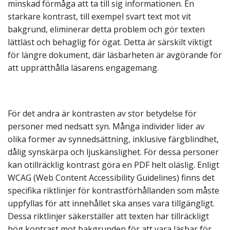
minskad förmåga att ta till sig informationen. En
starkare kontrast, till exempel svart text mot vit
bakgrund, eliminerar detta problem och gör texten
lättläst och behaglig för ögat. Detta är särskilt viktigt
för längre dokument, där läsbarheten är avgörande för
att upprätthålla läsarens engagemang.
För det andra är kontrasten av stor betydelse för
personer med nedsatt syn. Många individer lider av
olika former av synnedsättning, inklusive färgblindhet,
dålig synskärpa och ljuskänslighet. För dessa personer
kan otillräcklig kontrast göra en PDF helt oläslig. Enligt
WCAG (Web Content Accessibility Guidelines) finns det
specifika riktlinjer för kontrastförhållanden som måste
uppfyllas för att innehållet ska anses vara tillgängligt.
Dessa riktlinjer säkerställer att texten har tillräckligt
hög kontrast mot bakgrunden för att vara läsbar för