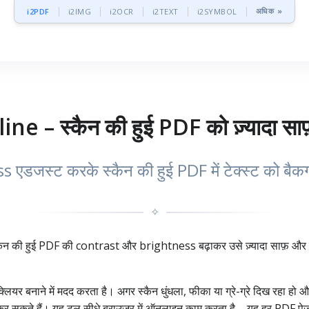
अधिक »
i2PDF
i2IMG
i2OCR
i2TEXT
i2SYMBOL
 – स्कैन की हुई PDF को ज़्यादा साफ़
स्ट करके स्कैन की हुई PDF में टेक्स्ट को बैकग्राउ
✧
ी हुई PDF की contrast और brightness बढ़ाकर उसे ज़्यादा साफ़ और पढ़ने म
र बनाने में मदद करता है। अगर स्कैन धुंधला, फीका या ग्रे-ग्रे दिख रहा ह
ियर कर सकते हैं। यह टूल सीधे ब्राउज़र में ऑनलाइन काम करता है – यह हर PDF