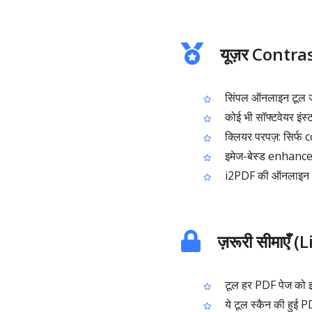
यूज़र Contrast
सिंपल ऑनलाइन टूल जो
कोई भी सॉफ्टवेयर इंस्
क्लियर परपज़: सिर्
इमेज-बेस्ड enhance
i2PDF की ऑनलाइन PD
ज़रूरी सीमाएँ 
टूल हर PDF पेज को इ
ये टूल स्कैन की हुई PD