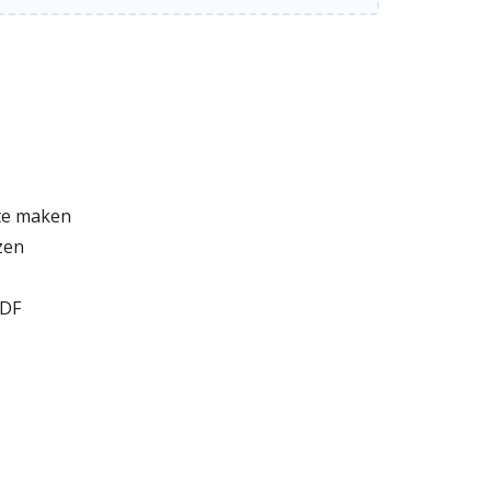
 te maken
zen
PDF