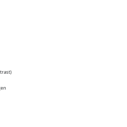
trast)
gen