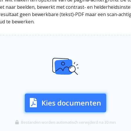
et naar beelden, bewerkt met contrast- en helderheidsins
resultaat geen bewerkbare (tekst)‑PDF maar een scan‑acht
oud te bewerken.
Kies documenten
Bestanden worden automatisch verwijderd na 30 min