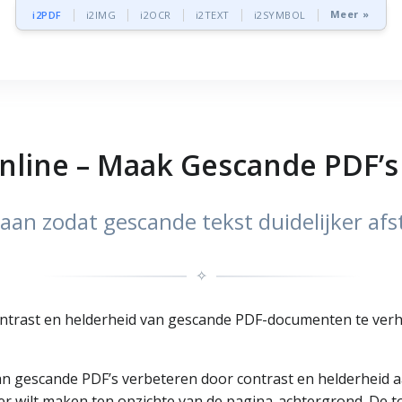
Meer »
i2PDF
i2IMG
i2OCR
i2TEXT
i2SYMBOL
nline – Maak Gescande PDF’s
 aan zodat gescande tekst duidelijker af
✧
contrast en helderheid van gescande PDF-documenten te verh
n gescande PDF’s verbeteren door contrast en helderheid aan 
rder wilt maken ten opzichte van de pagina-achtergrond. De t