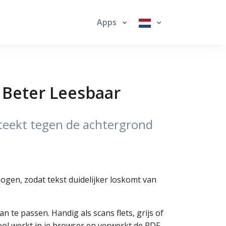
Apps
 Beter Leesbaar
steekt tegen de achtergrond
ogen, zodat tekst duidelijker loskomt van
te passen. Handig als scans flets, grijs of
ool werkt in je browser en verwerkt de PDF-