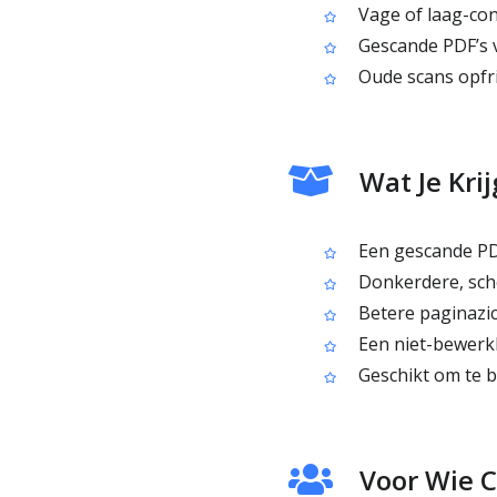
Vage of laag-con
Gescande PDF’s 
Oude scans opfri
Wat Je Kri
Een gescande PDF 
Donkerdere, sche
Betere paginazic
Een niet-bewerkb
Geschikt om te be
Voor Wie C