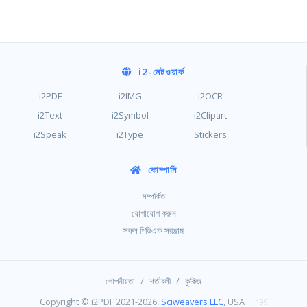
i2
-নেটওয়ার্ক
i2PDF
i2IMG
i2OCR
i2Text
i2Symbol
i2Clipart
i2Speak
i2Type
Stickers
কোম্পানি
সম্পর্কিত
যোগাযোগ করুন
সকল পিডিএফ সরঞ্জাম
/
/
গোপনীয়তা
শর্তাবলী
কুকিজ
Copyright © i2PDF 2021-2026,
Sciweavers LLC
, USA
199