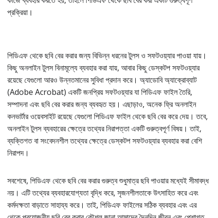
কাজে ব্যবহার করতে হয়, তাহলে পিডিএফ থেকে ছবি বের করা একটি গুরুত্বপূর্ণ
প্রক্রিয়া।
পিডিএফ থেকে ছবি বের করার জন্য বিভিন্ন ধরনের টুলস ও সফটওয়্যার পাওয়া যায়।
কিছু অনলাইন টুলস বিনামূল্যে ব্যবহার করা যায়, আবার কিছু ডেস্কটপ সফটওয়্যার
রয়েছে যেগুলো আরও উন্নতমানের সুবিধা প্রদান করে। অ্যাডোবি অ্যাক্রোব্যাট
(Adobe Acrobat) একটি জনপ্রিয় সফটওয়্যার যা পিডিএফ ফাইল তৈরি,
সম্পাদনা এবং ছবি বের করার জন্য ব্যবহৃত হয়। এছাড়াও, অনেক ফ্রি অনলাইন
কনভার্টার ওয়েবসাইট রয়েছে যেগুলো পিডিএফ ফাইল থেকে ছবি বের করে দেয়। তবে,
অনলাইন টুলস ব্যবহারের ক্ষেত্রে তথ্যের নিরাপত্তা একটি গুরুত্বপূর্ণ বিষয়। তাই,
ব্যক্তিগত বা সংবেদনশীল তথ্যের ক্ষেত্রে ডেস্কটপ সফটওয়্যার ব্যবহার করা বেশি
নিরাপদ।
সবশেষে, পিডিএফ থেকে ছবি বের করার গুরুত্ব শুধুমাত্র ছবি পাওয়ার মধ্যেই সীমাবদ্ধ
নয়। এটি তথ্যের ব্যবহারযোগ্যতা বৃদ্ধি করে, সৃজনশীলতাকে উৎসাহিত করে এবং
কর্মদক্ষতা বাড়াতে সাহায্য করে। তাই, পিডিএফ ফাইলের সঠিক ব্যবহার এবং এর
থেকে প্রয়োজনীয় ছবি বের করার কৌশল জানা আমাদের দৈনন্দিন জীবন এবং পেশাগত