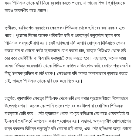
সময় পিডিএফ থেকে ছবি নিয়ে ব্যবহার করতে পারেন, যা তাদের শিক্ষণ প্রক্রিয়াকে
আরও আকর্ষণীয় করে তোলে।
তৃতীয়ত, ব্যক্তিগত ব্যবহারের ক্ষেত্রেও পিডিএফ থেকে ছবি বের করা দরকার হতে
পারে। পুরোনো দিনের অনেক পারিবারিক ছবি বা গুরুত্বপূর্ণ ডকুমেন্টস স্ক্যান করে
পিডিএফ ফরম্যাটে রাখা হয়। সেই ছবিগুলো যদি আপনি সোশ্যাল মিডিয়াতে শেয়ার
করতে চান বা কোনো ফটো অ্যালবামে যোগ করতে চান, তাহলে পিডিএফ থেকে ছবি
বের করে জেপিইজি বা পিএনজি ফরম্যাটে সেভ করতে হবে। এছাড়াও, অনেক সময়
আমরা বিভিন্ন ওয়েবসাইট থেকে পিডিএফ ফাইল ডাউনলোড করি, যেখানে প্রয়োজনীয়
কিছু ইনফোগ্রাফিক্স বা চার্ট থাকে। সেইগুলো যদি আমরা আলাদাভাবে ব্যবহার করতে
চাই, তাহলে পিডিএফ থেকে ছবি বের করে নিতে হয়।
চতুর্থত, ব্যবসায়িক ক্ষেত্রে পিডিএফ থেকে ছবি বের করার প্রয়োজনীয়তা বিশেষভাবে
উল্লেখযোগ্য। অনেক কোম্পানি তাদের পণ্যের ক্যাটালগ বা ব্রোশিওর পিডিএফ
ফরম্যাটে তৈরি করে। সেই ক্যাটালগ থেকে পণ্যের ছবিগুলো বের করে ওয়েবসাইটে বা
ই-কমার্স প্ল্যাটফর্মে আপলোড করার প্রয়োজন হয়। এছাড়া, অভ্যন্তরীণ যোগাযোগের
জন্য ব্যবহৃত বিভিন্ন ডকুমেন্টে যদি কোনো ছবি থাকে, এবং সেই ছবিগুলো অন্য কোনো