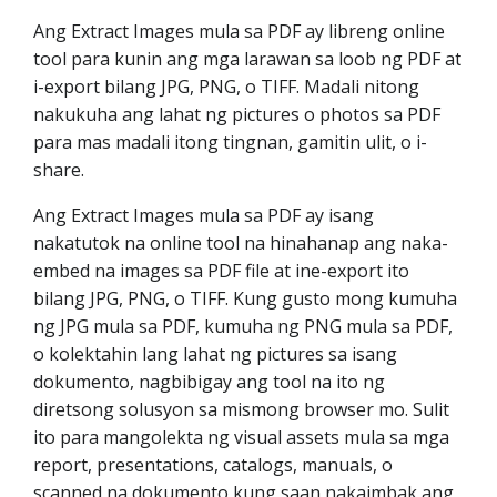
Ang Extract Images mula sa PDF ay libreng online
tool para kunin ang mga larawan sa loob ng PDF at
i-export bilang JPG, PNG, o TIFF. Madali nitong
nakukuha ang lahat ng pictures o photos sa PDF
para mas madali itong tingnan, gamitin ulit, o i-
share.
Ang Extract Images mula sa PDF ay isang
nakatutok na online tool na hinahanap ang naka-
embed na images sa PDF file at ine-export ito
bilang JPG, PNG, o TIFF. Kung gusto mong kumuha
ng JPG mula sa PDF, kumuha ng PNG mula sa PDF,
o kolektahin lang lahat ng pictures sa isang
dokumento, nagbibigay ang tool na ito ng
diretsong solusyon sa mismong browser mo. Sulit
ito para mangolekta ng visual assets mula sa mga
report, presentations, catalogs, manuals, o
scanned na dokumento kung saan nakaimbak ang