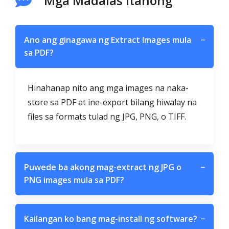
Mga Madalas Itanong
Ano ang ginagawa ng Extract Images mula
−
sa PDF?
Hinahanap nito ang mga images na naka-
store sa PDF at ine-export bilang hiwalay na
files sa formats tulad ng JPG, PNG, o TIFF.
Puwede ba akong mag-extract ng JPG o
−
PNG images mula sa PDF?
Kailangan ko bang mag-install ng software?
−