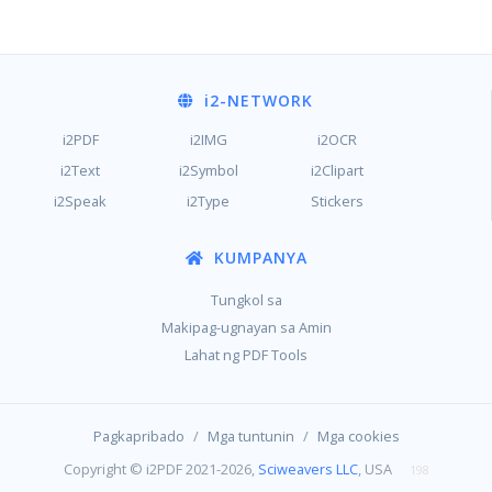
i2
-NETWORK
i2PDF
i2IMG
i2OCR
i2Text
i2Symbol
i2Clipart
i2Speak
i2Type
Stickers
KUMPANYA
Tungkol sa
Makipag-ugnayan sa Amin
Lahat ng PDF Tools
/
/
Pagkapribado
Mga tuntunin
Mga cookies
Copyright © i2PDF 2021-2026,
Sciweavers LLC
, USA
198