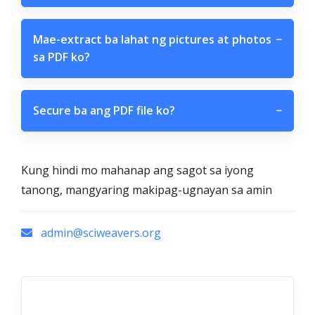
Mae-extract ba lahat ng pictures at photos
−
sa PDF ko?
Secure ba ang PDF file ko?
−
Kung hindi mo mahanap ang sagot sa iyong
tanong, mangyaring makipag-ugnayan sa amin
admin@sciweavers.org