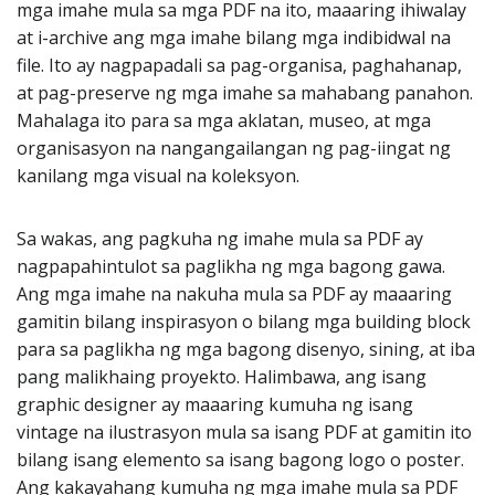
mga imahe mula sa mga PDF na ito, maaaring ihiwalay
at i-archive ang mga imahe bilang mga indibidwal na
file. Ito ay nagpapadali sa pag-organisa, paghahanap,
at pag-preserve ng mga imahe sa mahabang panahon.
Mahalaga ito para sa mga aklatan, museo, at mga
organisasyon na nangangailangan ng pag-iingat ng
kanilang mga visual na koleksyon.
Sa wakas, ang pagkuha ng imahe mula sa PDF ay
nagpapahintulot sa paglikha ng mga bagong gawa.
Ang mga imahe na nakuha mula sa PDF ay maaaring
gamitin bilang inspirasyon o bilang mga building block
para sa paglikha ng mga bagong disenyo, sining, at iba
pang malikhaing proyekto. Halimbawa, ang isang
graphic designer ay maaaring kumuha ng isang
vintage na ilustrasyon mula sa isang PDF at gamitin ito
bilang isang elemento sa isang bagong logo o poster.
Ang kakayahang kumuha ng mga imahe mula sa PDF