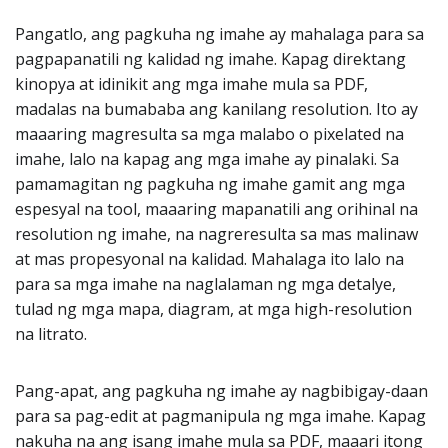
Pangatlo, ang pagkuha ng imahe ay mahalaga para sa
pagpapanatili ng kalidad ng imahe. Kapag direktang
kinopya at idinikit ang mga imahe mula sa PDF,
madalas na bumababa ang kanilang resolution. Ito ay
maaaring magresulta sa mga malabo o pixelated na
imahe, lalo na kapag ang mga imahe ay pinalaki. Sa
pamamagitan ng pagkuha ng imahe gamit ang mga
espesyal na tool, maaaring mapanatili ang orihinal na
resolution ng imahe, na nagreresulta sa mas malinaw
at mas propesyonal na kalidad. Mahalaga ito lalo na
para sa mga imahe na naglalaman ng mga detalye,
tulad ng mga mapa, diagram, at mga high-resolution
na litrato.
Pang-apat, ang pagkuha ng imahe ay nagbibigay-daan
para sa pag-edit at pagmanipula ng mga imahe. Kapag
nakuha na ang isang imahe mula sa PDF, maaari itong