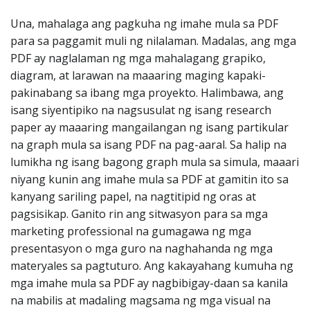
Una, mahalaga ang pagkuha ng imahe mula sa PDF
para sa paggamit muli ng nilalaman. Madalas, ang mga
PDF ay naglalaman ng mga mahalagang grapiko,
diagram, at larawan na maaaring maging kapaki-
pakinabang sa ibang mga proyekto. Halimbawa, ang
isang siyentipiko na nagsusulat ng isang research
paper ay maaaring mangailangan ng isang partikular
na graph mula sa isang PDF na pag-aaral. Sa halip na
lumikha ng isang bagong graph mula sa simula, maaari
niyang kunin ang imahe mula sa PDF at gamitin ito sa
kanyang sariling papel, na nagtitipid ng oras at
pagsisikap. Ganito rin ang sitwasyon para sa mga
marketing professional na gumagawa ng mga
presentasyon o mga guro na naghahanda ng mga
materyales sa pagtuturo. Ang kakayahang kumuha ng
mga imahe mula sa PDF ay nagbibigay-daan sa kanila
na mabilis at madaling magsama ng mga visual na