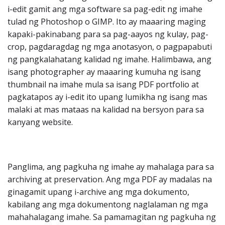
i-edit gamit ang mga software sa pag-edit ng imahe
tulad ng Photoshop o GIMP. Ito ay maaaring maging
kapaki-pakinabang para sa pag-aayos ng kulay, pag-
crop, pagdaragdag ng mga anotasyon, o pagpapabuti
ng pangkalahatang kalidad ng imahe. Halimbawa, ang
isang photographer ay maaaring kumuha ng isang
thumbnail na imahe mula sa isang PDF portfolio at
pagkatapos ay i-edit ito upang lumikha ng isang mas
malaki at mas mataas na kalidad na bersyon para sa
kanyang website.
Panglima, ang pagkuha ng imahe ay mahalaga para sa
archiving at preservation. Ang mga PDF ay madalas na
ginagamit upang i-archive ang mga dokumento,
kabilang ang mga dokumentong naglalaman ng mga
mahahalagang imahe. Sa pamamagitan ng pagkuha ng