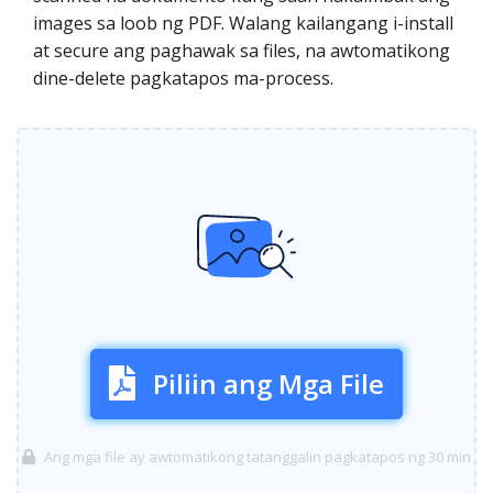
images sa loob ng PDF. Walang kailangang i-install
at secure ang paghawak sa files, na awtomatikong
dine-delete pagkatapos ma-process.
Piliin ang Mga File
Ang mga file ay awtomatikong tatanggalin pagkatapos ng 30 min