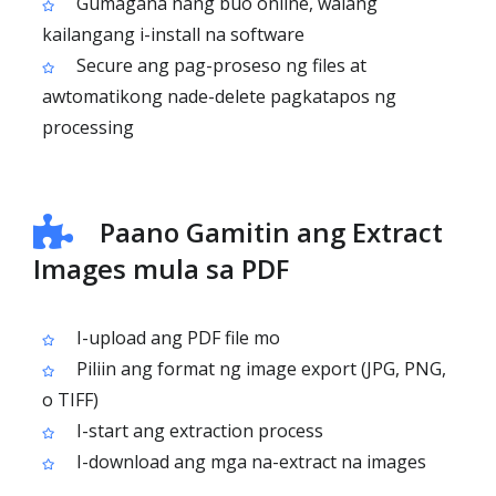
Gumagana nang buo online, walang
kailangang i-install na software
Secure ang pag-proseso ng files at
awtomatikong nade-delete pagkatapos ng
processing
Paano Gamitin ang Extract
Images mula sa PDF
I-upload ang PDF file mo
Piliin ang format ng image export (JPG, PNG,
o TIFF)
I-start ang extraction process
I-download ang mga na-extract na images