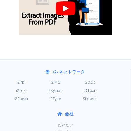
i2
-ネットワーク
i2PDF
i2IMG
i2OCR
i2Text
i2Symbol
i2Clipart
i2Speak
i2Type
Stickers
会社
だいたい