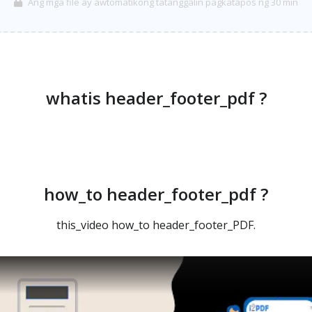
Ang mga file ay awtomatikong tatanggalin pagkatapos ng 30 min
whatis header_footer_pdf ?
how_to header_footer_pdf ?
this_video how_to header_footer_PDF.