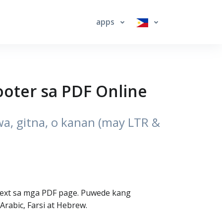
apps
oter sa PDF Online
wa, gitna, o kanan (may LTR &
 text sa mga PDF page. Puwede kang
rabic, Farsi at Hebrew.