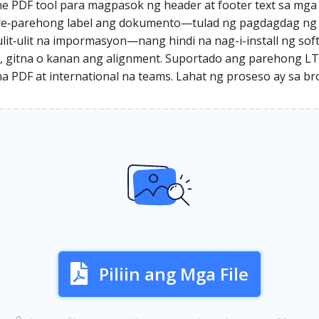
ne PDF tool para magpasok ng header at footer text sa mga
re‑parehong label ang dokumento—tulad ng pagdagdag ng t
aulit‑ulit na impormasyon—nang hindi na nag-i-install ng s
wa, gitna o kanan ang alignment. Suportado ang parehong LTR
a PDF at international na teams. Lahat ng proseso ay sa bro
Piliin ang Mga File