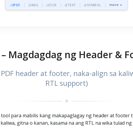
more »
i2PDF
i2IMG
i2OCR
i2TEXT
i2SYMBOL
 – Magdagdag ng Header & Fo
PDF header at footer, naka-align sa kali
RTL support)
✧
a tool para mabilis kang makapaglagay ng header at footer
kaliwa, gitna o kanan, kasama na ang RTL na wika tulad ng A