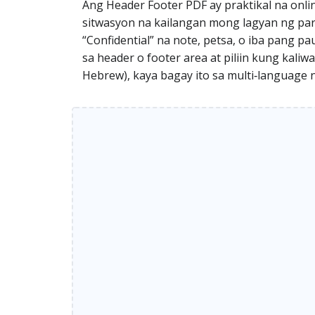
Ang Header Footer PDF ay praktikal na onli
sitwasyon na kailangan mong lagyan ng pa
“Confidential” na note, petsa, o iba pang p
sa header o footer area at piliin kung kali
Hebrew), kaya bagay ito sa multi‑language n