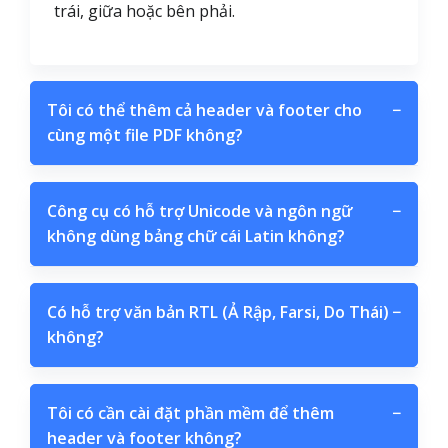
trái, giữa hoặc bên phải.
Tôi có thể thêm cả header và footer cho
−
cùng một file PDF không?
Công cụ có hỗ trợ Unicode và ngôn ngữ
−
không dùng bảng chữ cái Latin không?
Có hỗ trợ văn bản RTL (Ả Rập, Farsi, Do Thái)
−
không?
Tôi có cần cài đặt phần mềm để thêm
−
header và footer không?