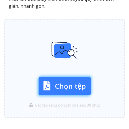
giản, nhanh gọn.
Chọn tệp
Các tệp sẽ tự động bị xóa sau 30 phút