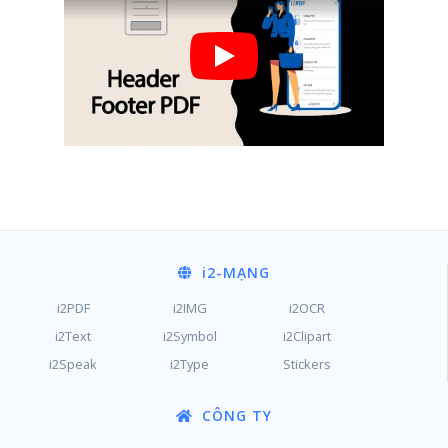
i2
-MẠNG
i2PDF
i2IMG
i2OCR
i2Text
i2Symbol
i2Clipart
i2Speak
i2Type
Stickers
CÔNG TY