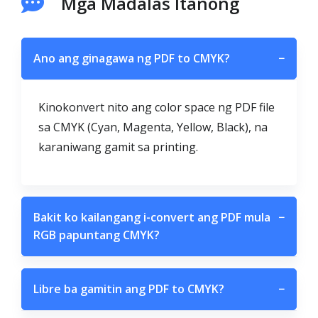
Mga Madalas Itanong
Ano ang ginagawa ng PDF to CMYK?
−
Kinokonvert nito ang color space ng PDF file
sa CMYK (Cyan, Magenta, Yellow, Black), na
karaniwang gamit sa printing.
Bakit ko kailangang i-convert ang PDF mula
−
RGB papuntang CMYK?
Libre ba gamitin ang PDF to CMYK?
−