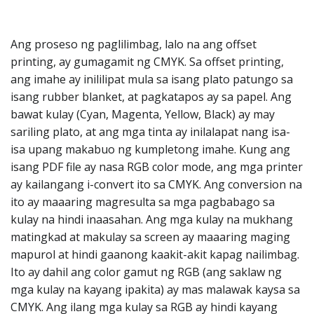
Ang proseso ng paglilimbag, lalo na ang offset
printing, ay gumagamit ng CMYK. Sa offset printing,
ang imahe ay inililipat mula sa isang plato patungo sa
isang rubber blanket, at pagkatapos ay sa papel. Ang
bawat kulay (Cyan, Magenta, Yellow, Black) ay may
sariling plato, at ang mga tinta ay inilalapat nang isa-
isa upang makabuo ng kumpletong imahe. Kung ang
isang PDF file ay nasa RGB color mode, ang mga printer
ay kailangang i-convert ito sa CMYK. Ang conversion na
ito ay maaaring magresulta sa mga pagbabago sa
kulay na hindi inaasahan. Ang mga kulay na mukhang
matingkad at makulay sa screen ay maaaring maging
mapurol at hindi gaanong kaakit-akit kapag nailimbag.
Ito ay dahil ang color gamut ng RGB (ang saklaw ng
mga kulay na kayang ipakita) ay mas malawak kaysa sa
CMYK. Ang ilang mga kulay sa RGB ay hindi kayang