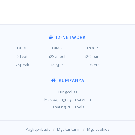
i2
-NETWORK
i2PDF
i2IMG
i2OCR
i2Text
i2Symbol
i2Clipart
i2Speak
i2Type
Stickers
KUMPANYA
Tungkol sa
Makipag-ugnayan sa Amin
Lahat ng PDF Tools
/
/
Pagkapribado
Mga tuntunin
Mga cookies