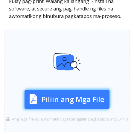
kulay pag-print. Walang kailangang i-install na
software, at secure ang pag-handle ng files na
awtomatikong binubura pagkatapos ma-proseso.
Piliin ang Mga File
Ang mga file ay awtomatikong tatanggalin pagkatapos ng 30 min