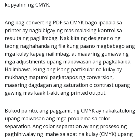
kopyahin ng CMYK.
Ang pag-convert ng PDF sa CMYK bago ipadala sa
printer ay nagbibigay ng mas malaking kontrol sa
resulta ng paglilimbag. Nakikita ng designer o ng
taong naghahanda ng file kung paano magbabago ang
mga kulay kapag nailimbag, at maaaring gumawa ng
mga adjustments upang mabawasan ang pagkakaiba.
Halimbawa, kung ang isang partikular na kulay ay
mukhang mapurol pagkatapos ng conversion,
maaaring dagdagan ang saturation o contrast upang
gawing mas kaakit-akit ang printed output.
Bukod pa rito, ang paggamit ng CMYK ay nakakatulong
upang maiwasan ang mga problema sa color
separation. Ang color separation ay ang proseso ng
paghihiwalay ng imahe sa apat na kulay (CMYK) upang