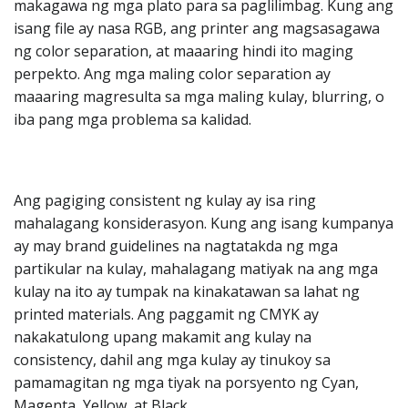
makagawa ng mga plato para sa paglilimbag. Kung ang
isang file ay nasa RGB, ang printer ang magsasagawa
ng color separation, at maaaring hindi ito maging
perpekto. Ang mga maling color separation ay
maaaring magresulta sa mga maling kulay, blurring, o
iba pang mga problema sa kalidad.
Ang pagiging consistent ng kulay ay isa ring
mahalagang konsiderasyon. Kung ang isang kumpanya
ay may brand guidelines na nagtatakda ng mga
partikular na kulay, mahalagang matiyak na ang mga
kulay na ito ay tumpak na kinakatawan sa lahat ng
printed materials. Ang paggamit ng CMYK ay
nakakatulong upang makamit ang kulay na
consistency, dahil ang mga kulay ay tinukoy sa
pamamagitan ng mga tiyak na porsyento ng Cyan,
Magenta, Yellow, at Black.