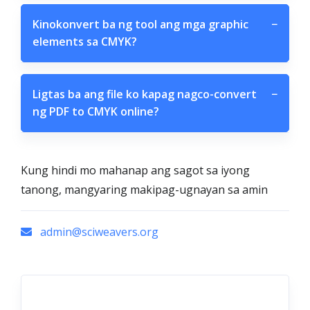
Kinokonvert ba ng tool ang mga graphic
−
elements sa CMYK?
Ligtas ba ang file ko kapag nagco-convert
−
ng PDF to CMYK online?
Kung hindi mo mahanap ang sagot sa iyong
tanong, mangyaring makipag-ugnayan sa amin
admin@sciweavers.org