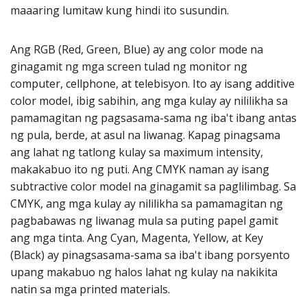
maaaring lumitaw kung hindi ito susundin.
Ang RGB (Red, Green, Blue) ay ang color mode na
ginagamit ng mga screen tulad ng monitor ng
computer, cellphone, at telebisyon. Ito ay isang additive
color model, ibig sabihin, ang mga kulay ay nililikha sa
pamamagitan ng pagsasama-sama ng iba't ibang antas
ng pula, berde, at asul na liwanag. Kapag pinagsama
ang lahat ng tatlong kulay sa maximum intensity,
makakabuo ito ng puti. Ang CMYK naman ay isang
subtractive color model na ginagamit sa paglilimbag. Sa
CMYK, ang mga kulay ay nililikha sa pamamagitan ng
pagbabawas ng liwanag mula sa puting papel gamit
ang mga tinta. Ang Cyan, Magenta, Yellow, at Key
(Black) ay pinagsasama-sama sa iba't ibang porsyento
upang makabuo ng halos lahat ng kulay na nakikita
natin sa mga printed materials.