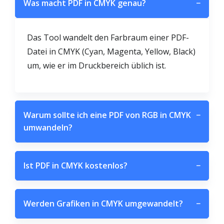
Was macht PDF in CMYK genau?
−
Das Tool wandelt den Farbraum einer PDF-
Datei in CMYK (Cyan, Magenta, Yellow, Black)
um, wie er im Druckbereich üblich ist.
Warum sollte ich eine PDF von RGB in CMYK
−
umwandeln?
Ist PDF in CMYK kostenlos?
−
Werden Grafiken in CMYK umgewandelt?
−