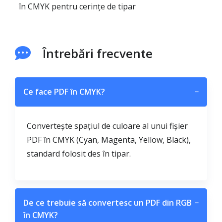
în CMYK pentru cerințe de tipar
Întrebări frecvente
Ce face PDF în CMYK?
−
Convertește spațiul de culoare al unui fișier
PDF în CMYK (Cyan, Magenta, Yellow, Black),
standard folosit des în tipar.
De ce trebuie să convertesc un PDF din RGB
−
în CMYK?