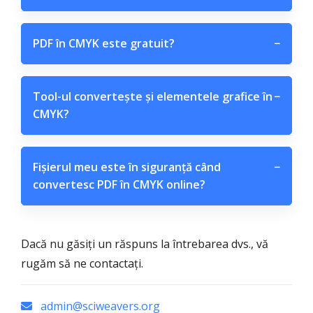
PDF în CMYK este gratuit?
−
Tool-ul convertește și elementele grafice în
−
CMYK?
Fișierul meu este în siguranță când
−
convertesc PDF în CMYK online?
Dacă nu găsiți un răspuns la întrebarea dvs., vă
rugăm să ne contactați.
admin@sciweavers.org