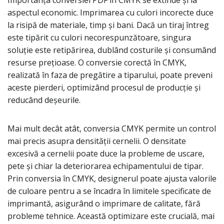
Importanța conversiei PDF în CMYK se extinde și la
aspectul economic. Imprimarea cu culori incorecte duce
la risipă de materiale, timp și bani. Dacă un tiraj întreg
este tipărit cu culori necorespunzătoare, singura
soluție este retipărirea, dublând costurile și consumând
resurse prețioase. O conversie corectă în CMYK,
realizată în faza de pregătire a tiparului, poate preveni
aceste pierderi, optimizând procesul de producție și
reducând deșeurile.
Mai mult decât atât, conversia CMYK permite un control
mai precis asupra densității cernelii. O densitate
excesivă a cernelii poate duce la probleme de uscare,
pete și chiar la deteriorarea echipamentului de tipar.
Prin conversia în CMYK, designerul poate ajusta valorile
de culoare pentru a se încadra în limitele specificate de
imprimantă, asigurând o imprimare de calitate, fără
probleme tehnice. Această optimizare este crucială, mai