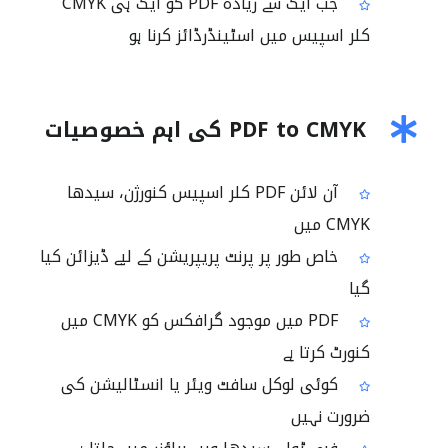
جب ایک سے زیادہ PDF کو ایک ہی CMYK
کلر اسپیس میں اسٹینڈرڈائز کرنا ہو
PDF to CMYK کی اہم خصوصیات
آن لائن PDF کلر اسپیس کنورژن، سیدھا
CMYK میں
خاص طور پر پرنٹ پریپریشن کے لیے ڈیزائن کیا
گیا
PDF میں موجود گرافکس کو CMYK میں
کنورٹ کرتا ہے
کوئی لوکل سافٹ ویئر یا انسٹالیشن کی
ضرورت نہیں