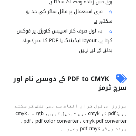
ہونے میں زیادہ وقت لگ سکتا ہے
فری استعمال پر فائل سائز کی حد ہو
سکتی ہے
یہ ٹول صرف کلر اسپیس کنورژن پر فوکس
کرتا ہے، layout ایڈیٹنگ یا PDF کا متن/مواد
بدلنے کے لیے نہیں
PDF to CMYK کے دوسرے نام اور
سرچ ٹرمز
یوزرز اس ٹول کو ان الفاظ سے بھی تلاش کر سکتے
ہیں: pdf کو cmyk میں تبدیل کریں، rgb سے cmyk
pdf، pdf color converter، cmyk pdf converter،
پرنٹ ریڈی pdf cmyk وغیرہ۔