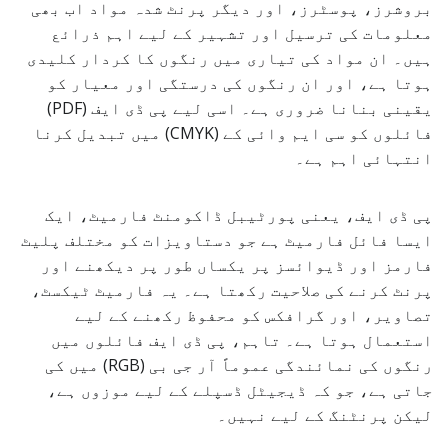
بروشرز، پوسٹرز، اور دیگر پرنٹ شدہ مواد اب بھی
معلومات کی ترسیل اور تشہیر کے لیے اہم ذرائع
ہیں۔ ان مواد کی تیاری میں رنگوں کا کردار کلیدی
ہوتا ہے، اور ان رنگوں کی درستگی اور معیار کو
یقینی بنانا ضروری ہے۔ اسی لیے پی ڈی ایف (PDF)
فائلوں کو سی ایم وائی کے (CMYK) میں تبدیل کرنا
انتہائی اہم ہے۔
پی ڈی ایف، یعنی پورٹیبل ڈاکومنٹ فارمیٹ، ایک
ایسا فائل فارمیٹ ہے جو دستاویزات کو مختلف پلیٹ
فارمز اور ڈیوائسز پر یکساں طور پر دیکھنے اور
پرنٹ کرنے کی صلاحیت رکھتا ہے۔ یہ فارمیٹ ٹیکسٹ،
تصاویر، اور گرافکس کو محفوظ رکھنے کے لیے
استعمال ہوتا ہے۔ تاہم، پی ڈی ایف فائلوں میں
رنگوں کی نمائندگی عموماً آر جی بی (RGB) میں کی
جاتی ہے، جو کہ ڈیجیٹل ڈسپلے کے لیے موزوں ہے،
لیکن پرنٹنگ کے لیے نہیں۔