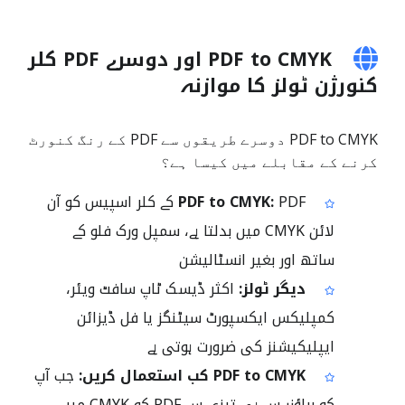
PDF to CMYK اور دوسرے PDF کلر
کنورژن ٹولز کا موازنہ
PDF to CMYK دوسرے طریقوں سے PDF کے رنگ کنورٹ
کرنے کے مقابلے میں کیسا ہے؟
PDF to CMYK:
PDF کے کلر اسپیس کو آن
لائن CMYK میں بدلتا ہے، سمپل ورک فلو کے
ساتھ اور بغیر انسٹالیشن
دیگر ٹولز:
اکثر ڈیسک ٹاپ سافٹ ویئر،
کمپلیکس ایکسپورٹ سیٹنگز یا فل ڈیزائن
ایپلیکیشنز کی ضرورت ہوتی ہے
PDF to CMYK کب استعمال کریں:
جب آپ
کو براؤزر سے ہی تیزی سے PDF کو CMYK میں