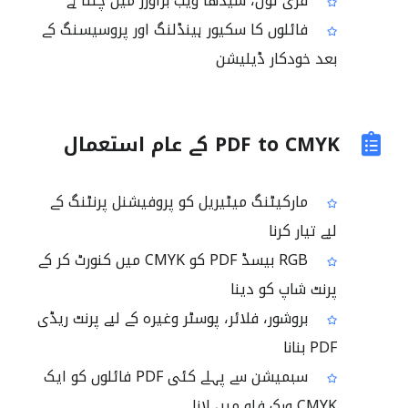
فری ٹول، سیدھا ویب براؤزر میں چلتا ہے
فائلوں کا سکیور ہینڈلنگ اور پروسیسنگ کے
بعد خودکار ڈیلیشن
PDF to CMYK کے عام استعمال
مارکیٹنگ میٹیریل کو پروفیشنل پرنٹنگ کے
لیے تیار کرنا
RGB بیسڈ PDF کو CMYK میں کنورٹ کر کے
پرنٹ شاپ کو دینا
بروشور، فلائر، پوسٹر وغیرہ کے لیے پرنٹ ریڈی
PDF بنانا
سبمیشن سے پہلے کئی PDF فائلوں کو ایک
CMYK ورک فلو میں لانا