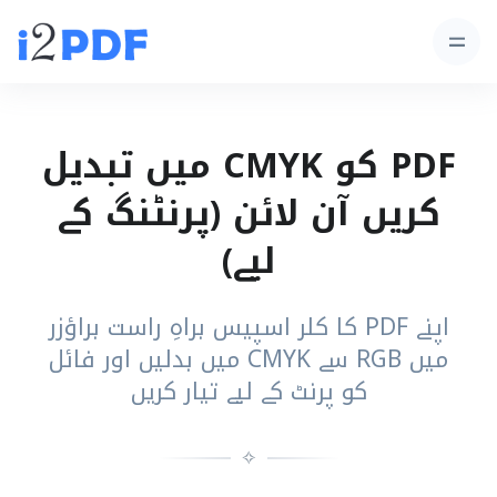
PDF کو CMYK میں تبدیل
کریں آن لائن (پرنٹنگ کے
لیے)
اپنے PDF کا کلر اسپیس براہِ راست براؤزر
میں RGB سے CMYK میں بدلیں اور فائل
کو پرنٹ کے لیے تیار کریں
✧