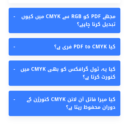
مجھے PDF کو RGB سے CMYK میں کیوں
−
تبدیل کرنا چاہیے؟
کیا PDF to CMYK فری ہے؟
−
کیا یہ ٹول گرافکس کو بھی CMYK میں
−
کنورٹ کرتا ہے؟
کیا میرا فائل آن لائن CMYK کنورژن کے
−
دوران محفوظ رہتا ہے؟