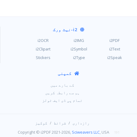
i2
-نیٹ ورک
i2OCR
i2IMG
i2PDF
i2Clipart
i2Symbol
i2Text
Stickers
i2Type
i2Speak
کمپنی
کے بارے میں
ہم سے رابطہ کریں
تمام پی ڈی ایف ٹولز
/
/
رازداری
شرائط
کوکیز
Copyright © i2PDF 2021-2026,
Sciweavers LLC
, USA
191