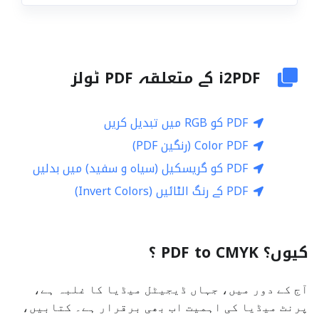
i2PDF کے متعلقہ PDF ٹولز
PDF کو RGB میں تبدیل کریں
Color PDF (رنگین PDF)
PDF کو گریسکیل (سیاہ و سفید) میں بدلیں
PDF کے رنگ الٹائیں (Invert Colors)
کیوں؟ PDF to CMYK ؟
آج کے دور میں، جہاں ڈیجیٹل میڈیا کا غلبہ ہے،
پرنٹ میڈیا کی اہمیت اب بھی برقرار ہے۔ کتابیں،