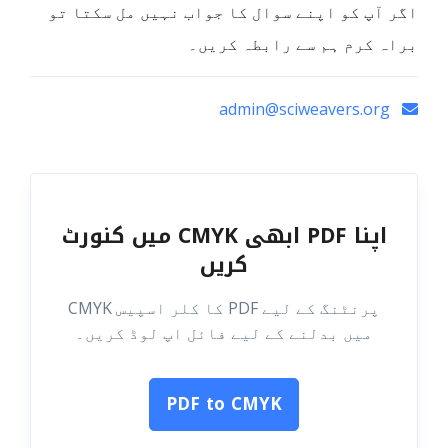
اگر آپ کو اپنے سوال کا جواب نہیں مل سکتا تو
براہ کرم ہم سے رابطہ کریں۔
admin@sciweavers.org
اپنا PDF ابھی CMYK میں کنورٹ
کریں
پرنٹنگ کے لیے PDF کا کلر اسپیس CMYK
میں بدلنے کے لیے فائل اپ لوڈ کریں۔
PDF to CMYK