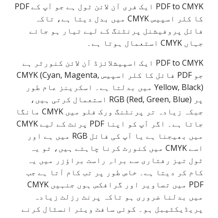
PDF to CMYK ایک فری آن لائن ٹول ہے جو آپ کے PDF
کا کلر اسپیس CMYK میں بدل دیتا ہے، تاکہ
فائل پروفیشنل پرنٹنگ کے لیے تیار ہو جائے
جہاں CMYK استعمال ہوتا ہے۔
PDF to CMYK ایک اسپیشلائزڈ آن لائن کنورٹر ہے
جو PDF فائل کا کلر اسپیس CMYK (Cyan, Magenta,
Yellow, Black) میں بدلتا ہے۔ اسکرینز عام طور
پر RGB (Red, Green, Blue) استعمال کرتی ہیں،
جبکہ زیادہ تر پرنٹنگ ورک فلو میں CMYK مانگا
جاتا ہے۔ اگر آپ کو اپنا PDF پرنٹ کے لیے CMYK
میں بھیجنا ہے یا آپ کی فائل RGB میں ہے اور
اسے CMYK میں کنورٹ کرنا چاہتے ہیں، تو یہ
ٹول تیز رفتاری سے براہِ راست براؤزر میں یہ
کام کر دیتا ہے۔ خاص طور پر تب کام آتا ہے جب
PDF میں تصاویر اور گرافکس ہوں جنہیں CMYK
میں بدلنا ضروری ہو تاکہ پرنٹ رزلٹ زیادہ
پریڈیکٹیبل ہو۔ کوئی سافٹ ویئر انسٹال کرنے