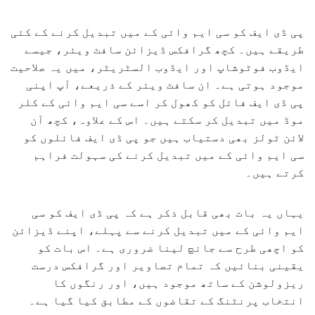
پی ڈی ایف کو سی ایم وائی کے میں تبدیل کرنے کے کئی
طریقے ہیں۔ کچھ گرافکس ڈیزائن سافٹ ویئر، جیسے
ایڈوب فوٹوشاپ اور ایڈوب السٹریٹر، میں یہ صلاحیت
موجود ہوتی ہے۔ ان سافٹ ویئر کے ذریعے، آپ اپنی
پی ڈی ایف فائل کو کھول کر اسے سی ایم وائی کے کلر
موڈ میں تبدیل کر سکتے ہیں۔ اس کے علاوہ، کچھ آن
لائن ٹولز بھی دستیاب ہیں جو پی ڈی ایف فائلوں کو
سی ایم وائی کے میں تبدیل کرنے کی سہولت فراہم
کرتے ہیں۔
یہاں یہ بات بھی قابل ذکر ہے کہ پی ڈی ایف کو سی
ایم وائی کے میں تبدیل کرنے سے پہلے، اپنے ڈیزائن
کو اچھی طرح سے جانچ لینا ضروری ہے۔ اس بات کو
یقینی بنائیں کہ تمام تصاویر اور گرافکس درست
ریزولوشن کے ساتھ موجود ہیں، اور رنگوں کا
انتخاب پرنٹنگ کے تقاضوں کے مطابق کیا گیا ہے۔