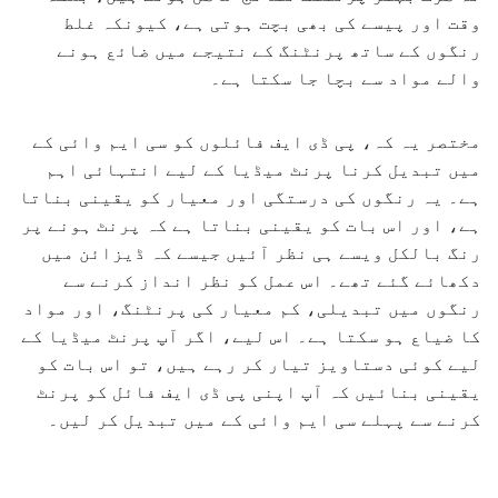
وقت اور پیسے کی بھی بچت ہوتی ہے، کیونکہ غلط
رنگوں کے ساتھ پرنٹنگ کے نتیجے میں ضائع ہونے
والے مواد سے بچا جا سکتا ہے۔
مختصر یہ کہ، پی ڈی ایف فائلوں کو سی ایم وائی کے
میں تبدیل کرنا پرنٹ میڈیا کے لیے انتہائی اہم
ہے۔ یہ رنگوں کی درستگی اور معیار کو یقینی بناتا
ہے، اور اس بات کو یقینی بناتا ہے کہ پرنٹ ہونے پر
رنگ بالکل ویسے ہی نظر آئیں جیسے کہ ڈیزائن میں
دکھائے گئے تھے۔ اس عمل کو نظر انداز کرنے سے
رنگوں میں تبدیلی، کم معیار کی پرنٹنگ، اور مواد
کا ضیاع ہو سکتا ہے۔ اس لیے، اگر آپ پرنٹ میڈیا کے
لیے کوئی دستاویز تیار کر رہے ہیں، تو اس بات کو
یقینی بنائیں کہ آپ اپنی پی ڈی ایف فائل کو پرنٹ
کرنے سے پہلے سی ایم وائی کے میں تبدیل کر لیں۔