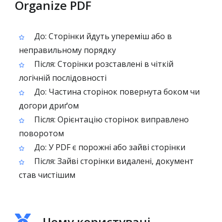
Organize PDF
До: Сторінки йдуть упереміш або в
неправильному порядку
Після: Сторінки розставлені в чіткій
логічній послідовності
До: Частина сторінок повернута боком чи
догори дриґом
Після: Орієнтацію сторінок виправлено
поворотом
До: У PDF є порожні або зайві сторінки
Після: Зайві сторінки видалені, документ
став чистішим
Чому користувачі