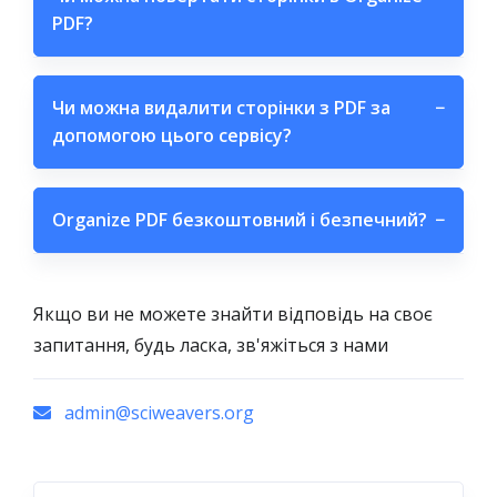
PDF?
Чи можна видалити сторінки з PDF за
−
допомогою цього сервісу?
Organize PDF безкоштовний і безпечний?
−
Якщо ви не можете знайти відповідь на своє
запитання, будь ласка, зв'яжіться з нами
admin@sciweavers.org