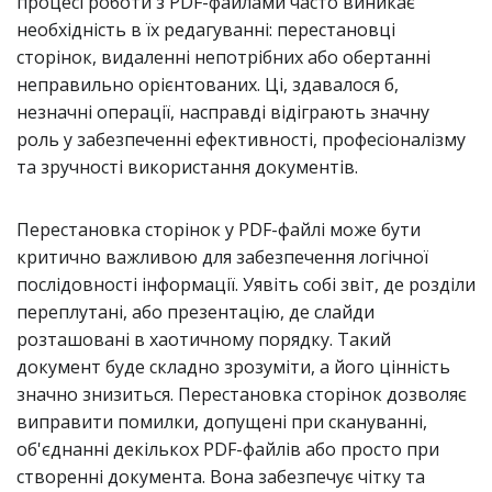
процесі роботи з PDF-файлами часто виникає
необхідність в їх редагуванні: перестановці
сторінок, видаленні непотрібних або обертанні
неправильно орієнтованих. Ці, здавалося б,
незначні операції, насправді відіграють значну
роль у забезпеченні ефективності, професіоналізму
та зручності використання документів.
Перестановка сторінок у PDF-файлі може бути
критично важливою для забезпечення логічної
послідовності інформації. Уявіть собі звіт, де розділи
переплутані, або презентацію, де слайди
розташовані в хаотичному порядку. Такий
документ буде складно зрозуміти, а його цінність
значно знизиться. Перестановка сторінок дозволяє
виправити помилки, допущені при скануванні,
об'єднанні декількох PDF-файлів або просто при
створенні документа. Вона забезпечує чітку та