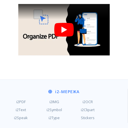
i2
-МЕРЕЖА
i2PDF
i2IMG
i2OCR
i2Text
i2Symbol
i2Clipart
i2Speak
i2Type
Stickers