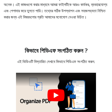
অনেক। এই কাজগুলো করার মাধ্যমে আমরা ফাইলটিকে আরও কার্যকর, ব্যবহারযোগ্য
এবং পেশাদার করে তুলতে পারি। তথ্যের সঠিক উপস্থাপন এবং সহজলভ্যতা নিশ্চিত
করার জন্য এই বিষয়গুলোর প্রতি আমাদের মনোযোগ দেওয়া উচিত।
কিভাবে পিডিএফ সংগঠিত করুন ?
এই ভিডিওটি বিস্তারিত দেখাবে কিভাবে পিডিএফ সংগঠিত করুন.