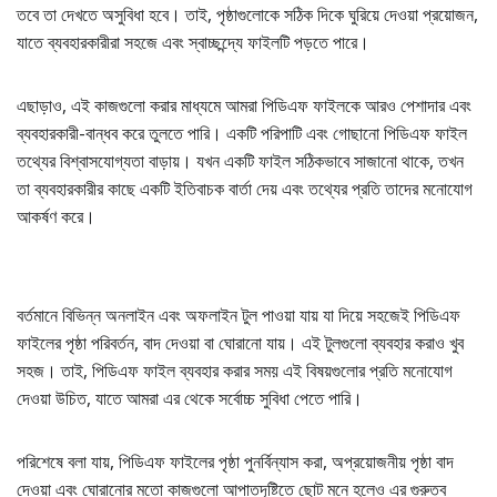
তবে তা দেখতে অসুবিধা হবে। তাই, পৃষ্ঠাগুলোকে সঠিক দিকে ঘুরিয়ে দেওয়া প্রয়োজন,
যাতে ব্যবহারকারীরা সহজে এবং স্বাচ্ছন্দ্যে ফাইলটি পড়তে পারে।
এছাড়াও, এই কাজগুলো করার মাধ্যমে আমরা পিডিএফ ফাইলকে আরও পেশাদার এবং
ব্যবহারকারী-বান্ধব করে তুলতে পারি। একটি পরিপাটি এবং গোছানো পিডিএফ ফাইল
তথ্যের বিশ্বাসযোগ্যতা বাড়ায়। যখন একটি ফাইল সঠিকভাবে সাজানো থাকে, তখন
তা ব্যবহারকারীর কাছে একটি ইতিবাচক বার্তা দেয় এবং তথ্যের প্রতি তাদের মনোযোগ
আকর্ষণ করে।
বর্তমানে বিভিন্ন অনলাইন এবং অফলাইন টুল পাওয়া যায় যা দিয়ে সহজেই পিডিএফ
ফাইলের পৃষ্ঠা পরিবর্তন, বাদ দেওয়া বা ঘোরানো যায়। এই টুলগুলো ব্যবহার করাও খুব
সহজ। তাই, পিডিএফ ফাইল ব্যবহার করার সময় এই বিষয়গুলোর প্রতি মনোযোগ
দেওয়া উচিত, যাতে আমরা এর থেকে সর্বোচ্চ সুবিধা পেতে পারি।
পরিশেষে বলা যায়, পিডিএফ ফাইলের পৃষ্ঠা পুনর্বিন্যাস করা, অপ্রয়োজনীয় পৃষ্ঠা বাদ
দেওয়া এবং ঘোরানোর মতো কাজগুলো আপাতদৃষ্টিতে ছোট মনে হলেও এর গুরুত্ব