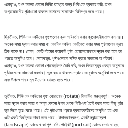
এছাড়াও, যখন আমরা কোনো নির্দিষ্ট তথ্যের জন্য পিডিএফ ব্যবহার করি, তখন
অপ্রয়োজনীয় পৃষ্ঠাগুলো থাকলে আমাদের মনোযোগ বিক্ষিপ্ত হতে পারে।
দ্বিতীয়ত, পিডিএফ ফাইলের পৃষ্ঠাগুলোর ক্রম পরিবর্তন করার প্রয়োজনীয়তাও কম নয়।
অনেক সময় স্ক্যান করার সময় বা একাধিক ফাইল একত্রিত করার সময় পৃষ্ঠাগুলোর ক্রম
ঠিক থাকে না। যেমন, একটি বইয়ের কয়েকটি পৃষ্ঠা এলোমেলোভাবে স্ক্যান করা হলে তা
পড়তে অসুবিধা হবে। সেক্ষেত্রে, পৃষ্ঠাগুলোকে সঠিক ক্রমে সাজানো অপরিহার্য।
এছাড়াও, যখন আমরা কোনো প্রেজেন্টেশন তৈরি করি, তখন বিষয়বস্তুর গুরুত্ব অনুসারে
পৃষ্ঠাগুলোকে সাজানো দরকার। ভুল ক্রমে থাকলে শ্রোতাদের বুঝতে অসুবিধা হতে পারে
এবং উপস্থাপনার মূল উদ্দেশ্য ব্যাহত হতে পারে।
তৃতীয়ত, পিডিএফ ফাইলের পৃষ্ঠা ঘোরানোর (rotate) বিষয়টিও গুরুত্বপূর্ণ। অনেক
সময় স্ক্যান করার সময় বা অন্য কোনো উৎস থেকে পিডিএফ তৈরি করার সময় কিছু পৃষ্ঠা
ভুল দিকে ঘুরে যেতে পারে। এই পৃষ্ঠাগুলো পড়তে ব্যবহারকারীদের অসুবিধা হয় এবং
এটি একটি বিরক্তির কারণ হতে পারে। উদাহরণস্বরূপ, একটি ল্যান্ডস্কেপ
(landscape) মোডে থাকা পৃষ্ঠা যদি পোর্ট্রেট (portrait) মোডে দেখানো হয়,