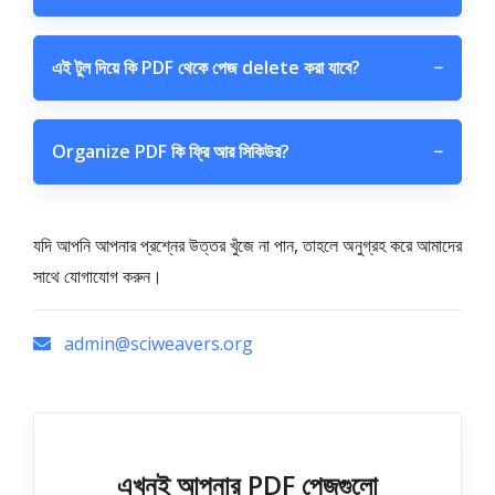
এই টুল দিয়ে কি PDF থেকে পেজ delete করা যাবে?
−
Organize PDF কি ফ্রি আর সিকিউর?
−
যদি আপনি আপনার প্রশ্নের উত্তর খুঁজে না পান, তাহলে অনুগ্রহ করে আমাদের
সাথে যোগাযোগ করুন।
admin@sciweavers.org
এখনই আপনার PDF পেজগুলো