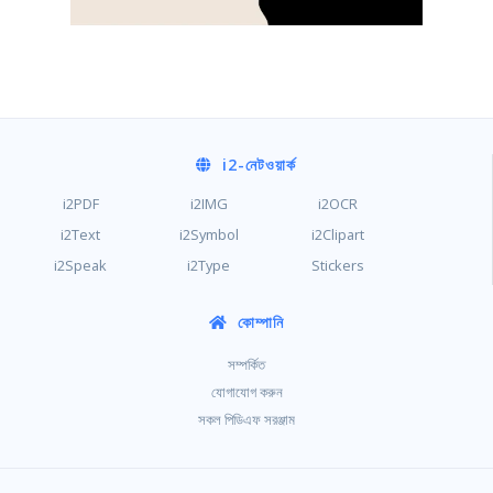
i2
-নেটওয়ার্ক
i2PDF
i2IMG
i2OCR
i2Text
i2Symbol
i2Clipart
i2Speak
i2Type
Stickers
কোম্পানি
সম্পর্কিত
যোগাযোগ করুন
সকল পিডিএফ সরঞ্জাম