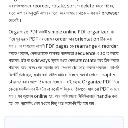
এর পেজগুলোকে reorder, rotate, sort ও delete করতে পারেন,
যাতে আপনার ডকুমেন্ট আপনার মতো করে সাজানো থাকে – সরাসরি browser
থেকেই।
Organize PDF একটি simple online PDF organizer, যা
দিয়ে খুব দ্রুত PDF এর পেজের order আর orientation ঠিক করা
যায়। এর সাহায্যে আপনি PDF pages কে rearrange ও reorder
করতে পারবেন, পেজগুলোকে আপনার পছন্দমতো sequence এ sort করতে
পারবেন, উল্টা বা sideways স্ক্যান হওয়া পেজগুলো rotate করে ঠিক করতে
পারবেন, আর যেসব পেজ দরকার নেই সেগুলো delete করতে পারবেন। আপনি
রিপোর্ট বানাচ্ছেন, স্ক্যান করা ফাইল গুছিয়ে নিচ্ছেন, অথবা কোনো chapter
share করার আগে ঠিক করে নিচ্ছেন – যাই হোক, Organize PDF দিয়ে
কোনো সফটওয়্যার ইনস্টল না করেই পরিষ্কার, ঠিকমতো সাজানো PDF বানানো
যায়। সব প্রসেস online হয়, আর ফাইলগুলো সিকিউরভাবে handle করা
হয় এবং প্রসেসিং শেষ হওয়ার কিছু পরে অটো‑ডিলিট হয়ে যায়।