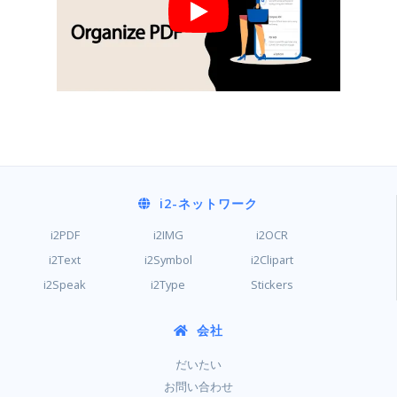
i2
-ネットワーク
i2PDF
i2IMG
i2OCR
i2Text
i2Symbol
i2Clipart
i2Speak
i2Type
Stickers
会社
だいたい
お問い合わせ