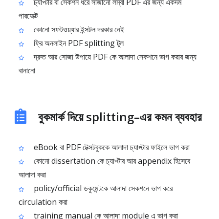
চ্যাপ্টার বা সেকশন ধরে সাজানো লম্বা PDF এর জন্য একদম
পারফেক্ট
কোনো সফটওয়্যার ইন্সটল দরকার নেই
ফ্রি অনলাইন PDF splitting টুল
দ্রুত আর সোজা উপায়ে PDF কে আলাদা সেকশনে ভাগ করার জন্য
বানানো
বুকমার্ক দিয়ে splitting–এর কমন ব্যবহার
eBook বা PDF টেক্সটবুককে আলাদা চ্যাপ্টার ফাইলে ভাগ করা
কোনো dissertation কে চ্যাপ্টার আর appendix হিসেবে
আলাদা করা
policy/official ডকুমেন্টকে আলাদা সেকশনে ভাগ করে
circulation করা
training manual কে আলাদা module এ ভাগ করা