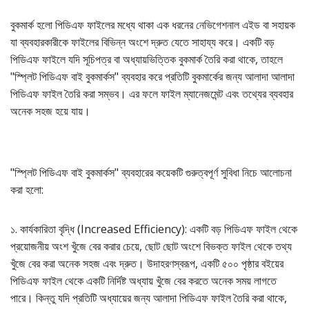
বুকমার্ক হলো পিডিএফ ফাইলের মধ্যে থাকা এক ধরনের নেভিগেশনাল এইড বা সহায়ক
যা ব্যবহারকারীকে ফাইলের বিভিন্ন অংশে দ্রুত যেতে সাহায্য করে। একটি বড়
পিডিএফ ফাইলে যদি সূচিপত্র বা অধ্যায়ভিত্তিক বুকমার্ক তৈরি করা থাকে, তাহলে
"স্প্লিট পিডিএফ বাই বুকমার্কস" ব্যবহার করে প্রতিটি বুকমার্কের জন্য আলাদা আলাদা
পিডিএফ ফাইল তৈরি করা সম্ভব। এর ফলে ফাইল ম্যানেজমেন্ট এবং তথ্যের ব্যবহার
অনেক সহজ হয়ে যায়।
"স্প্লিট পিডিএফ বাই বুকমার্কস" ব্যবহারের কয়েকটি গুরুত্বপূর্ণ সুবিধা নিচে আলোচনা
করা হলো:
১. কার্যকারিতা বৃদ্ধি (Increased Efficiency): একটি বড় পিডিএফ ফাইল থেকে
প্রয়োজনীয় অংশ খুঁজে বের করার চেয়ে, ছোট ছোট অংশে বিভক্ত ফাইল থেকে তথ্য
খুঁজে বের করা অনেক সহজ এবং দ্রুত। উদাহরণস্বরূপ, একটি ৫০০ পৃষ্ঠার বইয়ের
পিডিএফ ফাইল থেকে একটি নির্দিষ্ট অধ্যায় খুঁজে বের করতে অনেক সময় লাগতে
পারে। কিন্তু যদি প্রতিটি অধ্যায়ের জন্য আলাদা পিডিএফ ফাইল তৈরি করা থাকে,