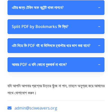
এটার জন্য টেবিল অফ কন্টেন্ট থাকা লাগবে?
−
Split PDF by Bookmarks কি ফ্রি?
−
এটা দিয়ে কি PDF বই বা থিসিসকে চ্যাপ্টার ধরে ভাগ করা যাবে?
−
আমার PDF এ যদি কোনো বুকমার্ক না থাকে?
−
যদি আপনি আপনার প্রশ্নের উত্তর খুঁজে না পান, তাহলে অনুগ্রহ করে আমাদের
সাথে যোগাযোগ করুন।
admin@sciweavers.org