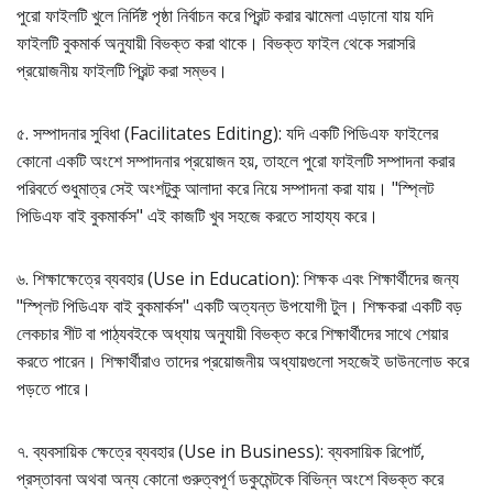
পুরো ফাইলটি খুলে নির্দিষ্ট পৃষ্ঠা নির্বাচন করে প্রিন্ট করার ঝামেলা এড়ানো যায় যদি
ফাইলটি বুকমার্ক অনুযায়ী বিভক্ত করা থাকে। বিভক্ত ফাইল থেকে সরাসরি
প্রয়োজনীয় ফাইলটি প্রিন্ট করা সম্ভব।
৫. সম্পাদনার সুবিধা (Facilitates Editing): যদি একটি পিডিএফ ফাইলের
কোনো একটি অংশে সম্পাদনার প্রয়োজন হয়, তাহলে পুরো ফাইলটি সম্পাদনা করার
পরিবর্তে শুধুমাত্র সেই অংশটুকু আলাদা করে নিয়ে সম্পাদনা করা যায়। "স্প্লিট
পিডিএফ বাই বুকমার্কস" এই কাজটি খুব সহজে করতে সাহায্য করে।
৬. শিক্ষাক্ষেত্রে ব্যবহার (Use in Education): শিক্ষক এবং শিক্ষার্থীদের জন্য
"স্প্লিট পিডিএফ বাই বুকমার্কস" একটি অত্যন্ত উপযোগী টুল। শিক্ষকরা একটি বড়
লেকচার শীট বা পাঠ্যবইকে অধ্যায় অনুযায়ী বিভক্ত করে শিক্ষার্থীদের সাথে শেয়ার
করতে পারেন। শিক্ষার্থীরাও তাদের প্রয়োজনীয় অধ্যায়গুলো সহজেই ডাউনলোড করে
পড়তে পারে।
৭. ব্যবসায়িক ক্ষেত্রে ব্যবহার (Use in Business): ব্যবসায়িক রিপোর্ট,
প্রস্তাবনা অথবা অন্য কোনো গুরুত্বপূর্ণ ডকুমেন্টকে বিভিন্ন অংশে বিভক্ত করে