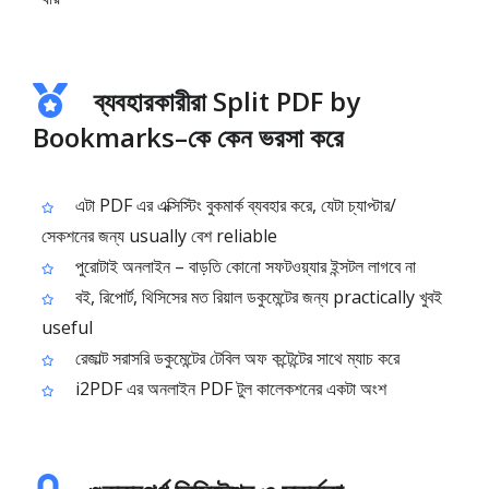
ব্যবহারকারীরা Split PDF by
Bookmarks–কে কেন ভরসা করে
এটা PDF এর এক্সিস্টিং বুকমার্ক ব্যবহার করে, যেটা চ্যাপ্টার/
সেকশনের জন্য usually বেশ reliable
পুরোটাই অনলাইন – বাড়তি কোনো সফটওয়্যার ইন্সটল লাগবে না
বই, রিপোর্ট, থিসিসের মত রিয়াল ডকুমেন্টের জন্য practically খুবই
useful
রেজাল্ট সরাসরি ডকুমেন্টের টেবিল অফ কন্টেন্টের সাথে ম্যাচ করে
i2PDF এর অনলাইন PDF টুল কালেকশনের একটা অংশ