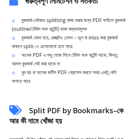
গুরুত্বপূর্ণ লিমিটেশন ও সতর্কতা
বুকমার্ক‑বেইজড splitting কাজ করার জন্য PDF ফাইলে বুকমার্ক
(outline/টেবিল অফ কন্টেন্ট) থাকা বাধ্যতামূলক
বুকমার্ক যেমন হবে, রেজাল্টও তেমন – ভুল বা miss করা বুকমার্ক
থাকলে split–ও এলোমেলো হতে পারে
অনেক PDF এ শুধু পেজে লিখে টেবিল অফ কন্টেন্ট থাকে, কিন্তু
আসল বুকমার্ক সেট করা থাকে না
খুব বড় বা অনেক জটিল PDF প্রোসেস করতে সময় একটু বেশি
লাগতে পারে
Split PDF by Bookmarks–কে
আর কী নামে খোঁজা হয়