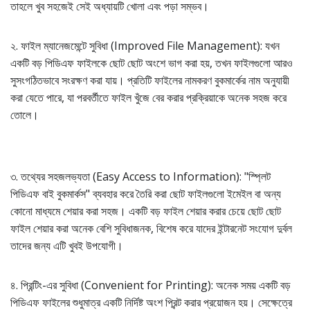
তাহলে খুব সহজেই সেই অধ্যায়টি খোলা এবং পড়া সম্ভব।
২. ফাইল ম্যানেজমেন্টে সুবিধা (Improved File Management): যখন
একটি বড় পিডিএফ ফাইলকে ছোট ছোট অংশে ভাগ করা হয়, তখন ফাইলগুলো আরও
সুসংগঠিতভাবে সংরক্ষণ করা যায়। প্রতিটি ফাইলের নামকরণ বুকমার্কের নাম অনুযায়ী
করা যেতে পারে, যা পরবর্তীতে ফাইল খুঁজে বের করার প্রক্রিয়াকে অনেক সহজ করে
তোলে।
৩. তথ্যের সহজলভ্যতা (Easy Access to Information): "স্প্লিট
পিডিএফ বাই বুকমার্কস" ব্যবহার করে তৈরি করা ছোট ফাইলগুলো ইমেইল বা অন্য
কোনো মাধ্যমে শেয়ার করা সহজ। একটি বড় ফাইল শেয়ার করার চেয়ে ছোট ছোট
ফাইল শেয়ার করা অনেক বেশি সুবিধাজনক, বিশেষ করে যাদের ইন্টারনেট সংযোগ দুর্বল
তাদের জন্য এটি খুবই উপযোগী।
৪. প্রিন্টিং-এর সুবিধা (Convenient for Printing): অনেক সময় একটি বড়
পিডিএফ ফাইলের শুধুমাত্র একটি নির্দিষ্ট অংশ প্রিন্ট করার প্রয়োজন হয়। সেক্ষেত্রে