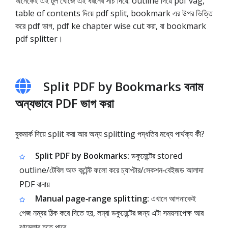
অনেকেই এই টুল খোঁজে এই ধরনের সার্চ দিয়ে: outline দিয়ে pdf vag,
table of contents দিয়ে pdf split, bookmark এর উপর ভিত্তি
করে pdf ভাগ, pdf ke chapter wise cut করা, বা bookmark
pdf splitter।
Split PDF by Bookmarks বনাম
অন্যভাবে PDF ভাগ করা
বুকমার্ক দিয়ে split করা আর অন্য splitting পদ্ধতির মধ্যে পার্থক্য কী?
Split PDF by Bookmarks:
ডকুমেন্টের stored
outline/টেবিল অফ কন্টেন্ট ফলো করে চ্যাপ্টার/সেকশন‑বেইজড আলাদা
PDF বানায়
Manual page‑range splitting:
এখানে আপনাকেই
পেজ নম্বর ঠিক করে দিতে হয়, লম্বা ডকুমেন্টের জন্য এটা সময়সাপেক্ষ আর
ঝামেলার হতে পারে