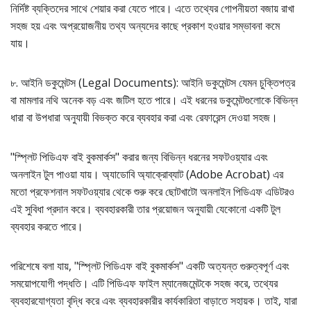
নির্দিষ্ট ব্যক্তিদের সাথে শেয়ার করা যেতে পারে। এতে তথ্যের গোপনীয়তা বজায় রাখা
সহজ হয় এবং অপ্রয়োজনীয় তথ্য অন্যদের কাছে প্রকাশ হওয়ার সম্ভাবনা কমে
যায়।
৮. আইনি ডকুমেন্টস (Legal Documents): আইনি ডকুমেন্টস যেমন চুক্তিপত্র
বা মামলার নথি অনেক বড় এবং জটিল হতে পারে। এই ধরনের ডকুমেন্টগুলোকে বিভিন্ন
ধারা বা উপধারা অনুযায়ী বিভক্ত করে ব্যবহার করা এবং রেফারেন্স দেওয়া সহজ।
"স্প্লিট পিডিএফ বাই বুকমার্কস" করার জন্য বিভিন্ন ধরনের সফটওয়্যার এবং
অনলাইন টুল পাওয়া যায়। অ্যাডোবি অ্যাক্রোব্যাট (Adobe Acrobat) এর
মতো প্রফেশনাল সফটওয়্যার থেকে শুরু করে ছোটখাটো অনলাইন পিডিএফ এডিটরও
এই সুবিধা প্রদান করে। ব্যবহারকারী তার প্রয়োজন অনুযায়ী যেকোনো একটি টুল
ব্যবহার করতে পারে।
পরিশেষে বলা যায়, "স্প্লিট পিডিএফ বাই বুকমার্কস" একটি অত্যন্ত গুরুত্বপূর্ণ এবং
সময়োপযোগী পদ্ধতি। এটি পিডিএফ ফাইল ম্যানেজমেন্টকে সহজ করে, তথ্যের
ব্যবহারযোগ্যতা বৃদ্ধি করে এবং ব্যবহারকারীর কার্যকারিতা বাড়াতে সহায়ক। তাই, যারা