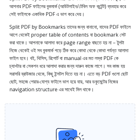
আপনার PDF ফাইলের বুকমার্ক (আউটলাইন/টেবিল অফ কন্টেন্ট) ব্যবহার করে
সেই ফাইলকে একাধিক PDF এ ভাগ করে দেয়।
Split PDF by Bookmarks তাদের জন্য বানানো, যাদের PDF ফাইলে
আগে থেকেই proper table of contents বা bookmark সেট
করা থাকে। আপনাকে আলাদা করে page range বাছতে হয় না – টুলটা
নিজে থেকেই ওই সব বুকমার্ক পড়ে ঠিক করে কোথা থেকে কোথা পর্যন্ত আলাদা
ফাইল হবে। বই, থিসিস, রিপোর্ট বা manual এর মত লম্বা PDF কে
চ্যাপ্টার বা সেকশন ধরে আলাদা করার জন্য দারুন কাজে লাগে। সব কাজ হয়
সরাসরি ব্রাউজার থেকে, কিছু ইন্সটল দিতে হয় না। এতে বড় PDF গুলো ছোট
ছোট, সহজে শেয়ার‑যোগ্য ফাইলে ভাগ হয়ে যায়, আর ডকুমেন্টের নিজের
navigation structure এর সাথেই মিল থাকে।