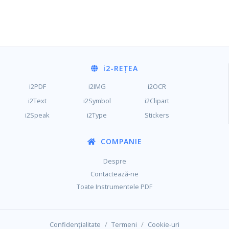
i2
-REȚEA
i2PDF
i2IMG
i2OCR
i2Text
i2Symbol
i2Clipart
i2Speak
i2Type
Stickers
COMPANIE
Despre
Contactează-ne
Toate Instrumentele PDF
/
/
Confidențialitate
Termeni
Cookie-uri