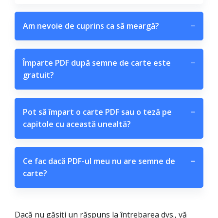
Am nevoie de cuprins ca să meargă?
−
Împarte PDF după semne de carte este
−
gratuit?
Pot să împart o carte PDF sau o teză pe
−
capitole cu această unealtă?
Ce fac dacă PDF-ul meu nu are semne de
−
carte?
Dacă nu găsiți un răspuns la întrebarea dvs., vă