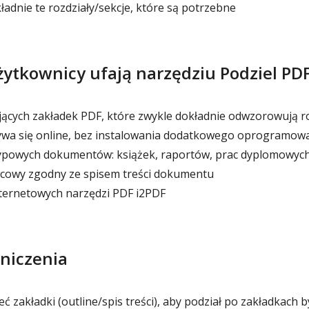
adnie te rozdziały/sekcje, które są potrzebne
żytkownicy ufają narzędziu Podziel PD
ejących zakładek PDF, które zwykle dokładnie odwzorowują ro
ywa się online, bez instalowania dodatkowego oprogramow
typowych dokumentów: książek, raportów, prac dyplomowyc
ńcowy zgodny ze spisem treści dokumentu
ternetowych narzędzi PDF i2PDF
niczenia
ć zakładki (outline/spis treści), aby podział po zakładkach b