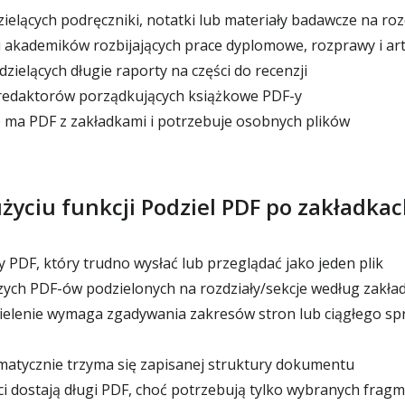
ielących podręczniki, notatki lub materiały badawcze na roz
akademików rozbijających prace dyplomowe, rozprawy i art
dzielących długie raporty na części do recenzji
redaktorów porządkujących książkowe PDF-y
 ma PDF z zakładkami i potrzebuje osobnych plików
użyciu funkcji Podziel PDF po zakładka
 PDF, który trudno wysłać lub przeglądać jako jeden plik
zych PDF-ów podzielonych na rozdziały/sekcje według zakła
ielenie wymaga zgadywania zakresów stron lub ciągłego sp
matycznie trzyma się zapisanej struktury dokumentu
i dostają długi PDF, choć potrzebują tylko wybranych frag