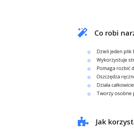
Co robi nar
Dzieli jeden pli
Wykorzystuje str
Pomaga rozbić duż
Oszczędza ręczne
Działa całkowici
Tworzy osobne pli
Jak korzyst