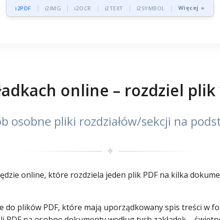
Więcej »
i2PDF
i2IMG
i2OCR
i2TEXT
i2SYMBOL
adkach online – rozdziel plik
b osobne pliki rozdziałów/sekcji na pods
✧
zie online, które rozdziela jeden plik PDF na kilka dokumen
e do plików PDF, które mają uporządkowany spis treści w fo
eli PDF na osobne dokumenty według tych zakładek – świetne