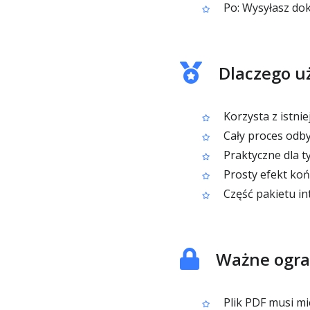
Po: Wysyłasz dokł
Dlaczego u
Korzysta z istni
Cały proces odb
Praktyczne dla 
Prosty efekt ko
Część pakietu in
Ważne ogra
Plik PDF musi mie