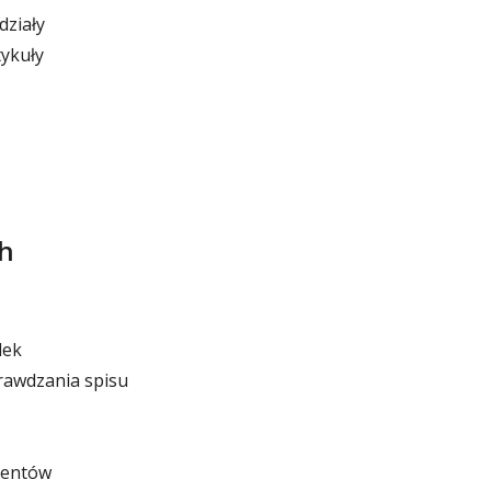
działy
ykuły
ch
dek
rawdzania spisu
mentów