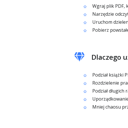
Wgraj plik PDF, k
Narzędzie odczyta
Uruchom dzielen
Pobierz powstałe
Dlaczego u
Podział książki P
Rozdzielenie prac
Podział długich 
Uporządkowanie i
Mniej chaosu przy