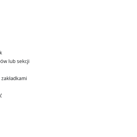
k
ów lub sekcji
e zakładkami
ć