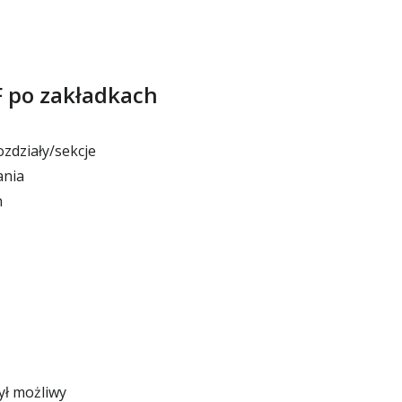
F po zakładkach
zdziały/sekcje
ania
h
ył możliwy