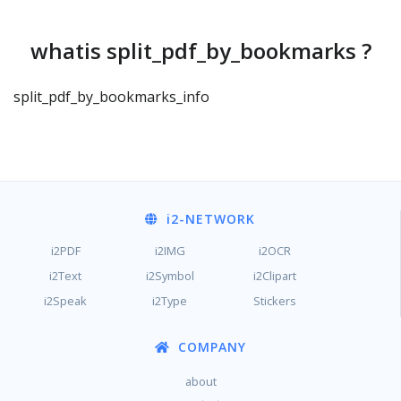
whatis split_pdf_by_bookmarks ?
split_pdf_by_bookmarks_info
i2
-NETWORK
i2PDF
i2IMG
i2OCR
i2Text
i2Symbol
i2Clipart
i2Speak
i2Type
Stickers
COMPANY
about