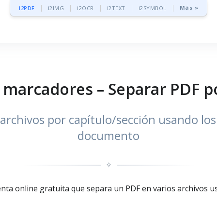
Más »
i2PDF
i2IMG
i2OCR
i2TEXT
i2SYMBOL
r marcadores – Separar PDF po
archivos por capítulo/sección usando lo
documento
✧
nta online gratuita que separa un PDF en varios archivos 