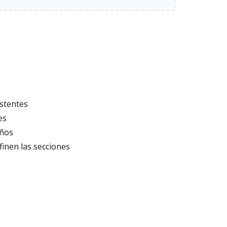
stentes
es
eños
inen las secciones