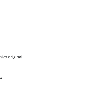
ivo original
no