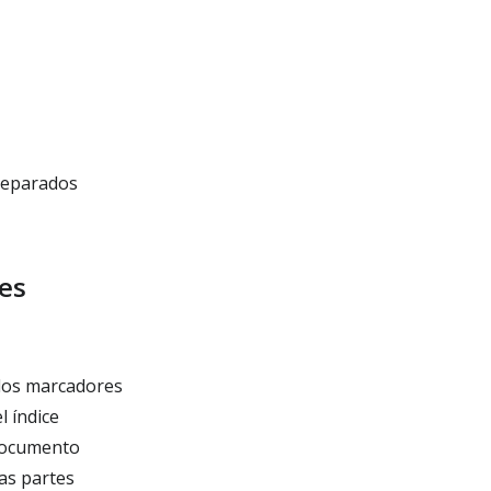
separados
es
los marcadores
 índice
 documento
as partes