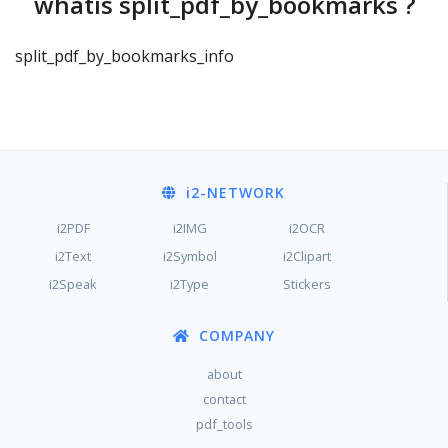
whatis split_pdf_by_bookmarks ?
split_pdf_by_bookmarks_info
i2
-NETWORK
i2PDF
i2IMG
i2OCR
i2Text
i2Symbol
i2Clipart
i2Speak
i2Type
Stickers
COMPANY
about
contact
pdf_tools