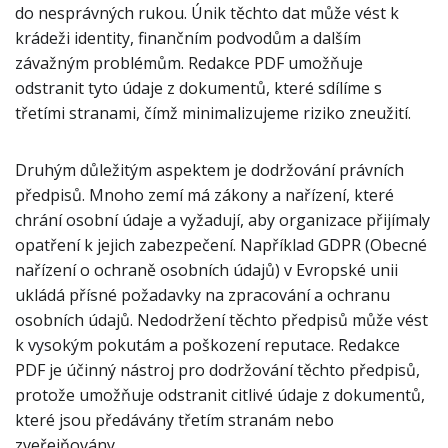
do nesprávných rukou. Únik těchto dat může vést k
krádeži identity, finančním podvodům a dalším
závažným problémům. Redakce PDF umožňuje
odstranit tyto údaje z dokumentů, které sdílíme s
třetími stranami, čímž minimalizujeme riziko zneužití.
Druhým důležitým aspektem je dodržování právních
předpisů. Mnoho zemí má zákony a nařízení, které
chrání osobní údaje a vyžadují, aby organizace přijímaly
opatření k jejich zabezpečení. Například GDPR (Obecné
nařízení o ochraně osobních údajů) v Evropské unii
ukládá přísné požadavky na zpracování a ochranu
osobních údajů. Nedodržení těchto předpisů může vést
k vysokým pokutám a poškození reputace. Redakce
PDF je účinný nástroj pro dodržování těchto předpisů,
protože umožňuje odstranit citlivé údaje z dokumentů,
které jsou předávány třetím stranám nebo
zveřejňovány.