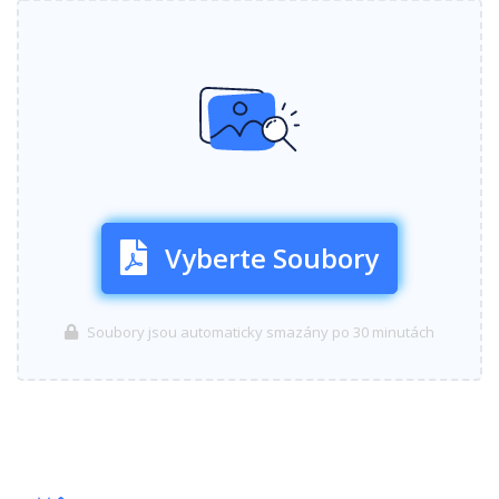
Vyberte Soubory
Soubory jsou automaticky smazány po 30 minutách