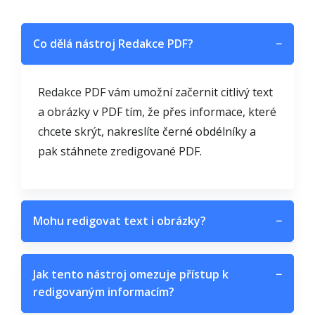
Co dělá nástroj Redakce PDF?
−
Redakce PDF vám umožní začernit citlivý text
a obrázky v PDF tím, že přes informace, které
chcete skrýt, nakreslíte černé obdélníky a
pak stáhnete zredigované PDF.
Mohu redigovat text i obrázky?
−
Jak tento nástroj omezuje přístup k
−
redigovaným informacím?