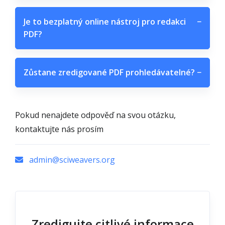
Je to bezplatný online nástroj pro redakci
−
PDF?
Zůstane zredigované PDF prohledávatelné?
−
Pokud nenajdete odpověď na svou otázku,
kontaktujte nás prosím
admin@sciweavers.org
Zredigujte citlivé informace