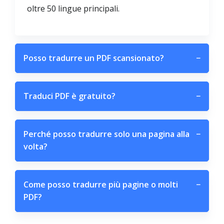
oltre 50 lingue principali.
Posso tradurre un PDF scansionato?
−
Traduci PDF è gratuito?
−
Perché posso tradurre solo una pagina alla
−
volta?
Come posso tradurre più pagine o molti
−
PDF?