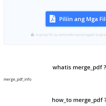
Piliin ang Mga Fi
Ang mga file ay awtomatikong tatanggalin pagka
whatis merge_pdf 
merge_pdf_info
how_to merge_pdf 