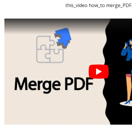
this_video how_to merge_PDF