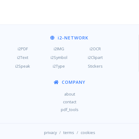
i2
-NETWORK
i2PDF
i2IMG
i2OCR
i2Text
i2Symbol
i2Clipart
i2Speak
i2Type
Stickers
COMPANY
about
contact
pdf_tools
/
/
privacy
terms
cookies