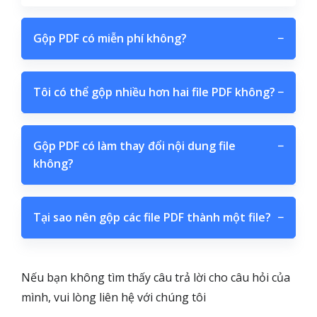
Gộp PDF có miễn phí không?
−
Tôi có thể gộp nhiều hơn hai file PDF không?
−
Gộp PDF có làm thay đổi nội dung file
−
không?
Tại sao nên gộp các file PDF thành một file?
−
Nếu bạn không tìm thấy câu trả lời cho câu hỏi của
mình, vui lòng liên hệ với chúng tôi