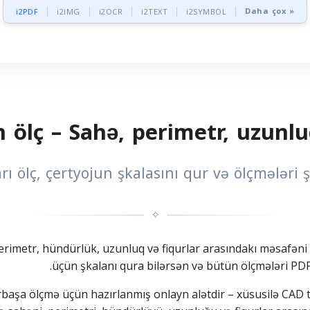
Daha çox »
i2PDF
i2IMG
i2OCR
i2TEXT
i2SYMBOL
n ölç – Sahə, perimetr, uzunl
rı ölç, çertyojun şkalasını qur və ölçmələri 
✧
rimetr, hündürlük, uzunluq və fiqurlar arasındakı məsafəni 
üçün şkalanı qura bilərsən və bütün ölçmələri PDF-
başa ölçmə üçün hazırlanmış onlayn alətdir – xüsusilə CAD tip