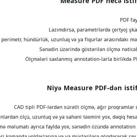
Measure PDF necə isti
Niyə Measure PDF-dən istif
ri komanda yoldaşlarına və ya müştərilərə göndərərək rəy