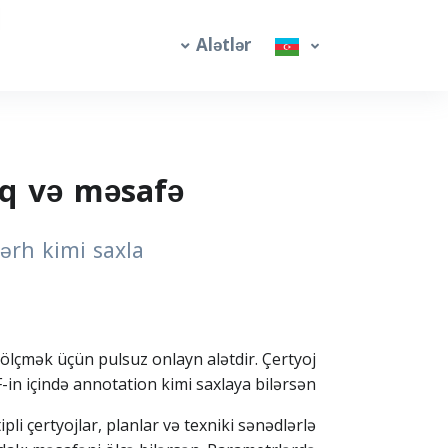
Alətlər
uq və məsafə
şərh kimi saxla
ölçmək üçün pulsuz onlayn alətdir. Çertyoj
in içində annotation kimi saxlaya bilərsən.
li çertyojlar, planlar və texniki sənədlərlə