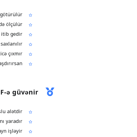
Əvvəl: Ölçülər kağızdan və ya sabit PDF-dən gözəyarı və xətkeşlə götürülür
Sonra: Sahə, perimetr, hündürlük, uzunluq və məsafə birbaşa PDF-də ölçülür
Əvvəl: Ölçü qeydləri ayrıca vərəqlərdə və ya fayllarda qalır və asanlıqla itib gedir
Sonra: Ölçmələr PDF faylının içində annotation kimi saxlanılır
Əvvəl: Miqyaslı sənədləri hamı fərqli yozur, eyni nəticə çıxmır
Sonra: Çertyojun şkalasını quraraq ölçmələri sənədin miqyasına uyğunlaşdırırsan
DF-ə güvənir
Xüsusi olaraq PDF ölçmə üçün hazırlanmış fokuslu alətdir
Ölçmələr annotation kimi saxlanılır, bu da şəffaflıq və izlənə bilmə imkanı yaradır
Əlavə proqram qurmadan onlayn işləyir