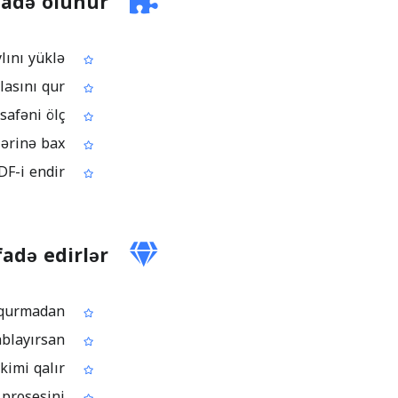
fadə olunur
PDF faylını yüklə
Lazımdırsa, parametrlərdə çertyoj şkalasını qur
PDF-də sahə, perimetr, hündürlük, uzunluq və ya fiqurlar arasındakı məsafəni ölç
Sənədin üzərində göstərilən ölçmə nəticələrinə bax
Ölçmələri saxlanmış annotation-larla birlikdə PDF-i endir
adə edirlər
CAD tipli PDF-lərdən sürətli ölçmə, ağır proqramlar qurmadan
Çertyoj və planlardan ölçü, uzunluq və ya sahəni təxmini yox, dəqiq hesablayırsan
Ölçmə məlumatı ayrıca faylda yox, sənədin özündə annotation kimi qalır
 prosesini