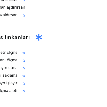
sanlaşdırırsan
PDF-in üzərində birbaşa ölçmə edərək əl hesablamasında olan səhvləri azaldırsan
s imkanları
Həndəsi fiqurlar üçün sahə və perimetr ölçmə
Hündürlük, uzunluq və fiqurlar arasındakı məsafəni ölçmə
Miqyaslı PDF-lər üçün şkala (scale) təyin etmə
Ölçmə nəticələrini PDF annotation-ları kimi saxlama
Heç bir quraşdırma olmadan brauzerdə onlayn işləyir
Gündəlik sənəd işləri üçün pulsuz PDF ölçmə aləti