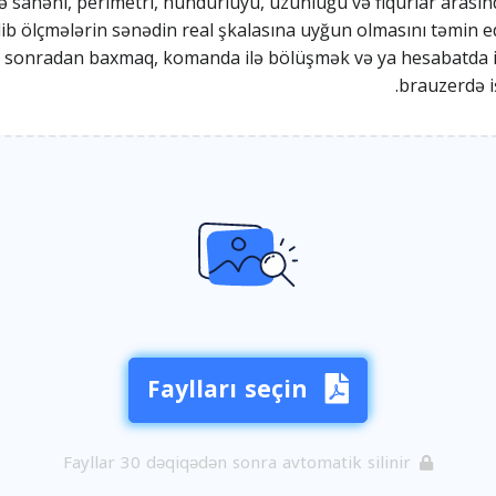
də sahəni, perimetri, hündürlüyü, uzunluğu və fiqurlar arası
edib ölçmələrin sənədin real şkalasına uyğun olmasını təmin e
iklə sonradan baxmaq, komanda ilə bölüşmək və ya hesabatda i
brauzerdə i
Faylları seçin
Fayllar 30 dəqiqədən sonra avtomatik silinir