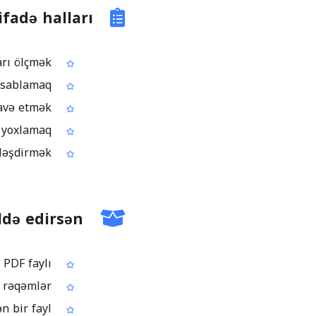
ifadə halları
PDF-ə ixrac olunmuş texniki çertyojlarda məsafə və uzunluqları ölçmək
Plan, layout və sxemlərdə sahə və perimetrləri hesablamaq
Rəy və təsdiq prosesləri üçün ölçmə annotation-ları əlavə etmək
Yalnız oxumaq üçün paylaşılan CAD PDF-lərdə ölçüləri yoxlamaq
Hesabat, smeta və ya uyğunluq qeydləri üçün ölçmələri sənədləşdirmək
ldə edirsən
Ölçmə nəticələri annotation kimi saxlanmış bir PDF faylı
Sənədin üzərində sahə, perimetr, hündürlük, uzunluq və məsafə üçün aydın rəqəmlər
Ölçmə kontekstini qoruyan və rahat paylaşılabilən bir fayl