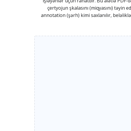
işləyənlər üçün rahatdır. Bu alətlə PDF-
çertyojun şkalasını (miqyasını) təyin 
annotation (şərh) kimi saxlanılır, beləl