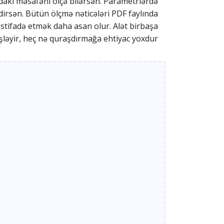
ndakı məsafəni ölçə bilərsən. Parametrlərdə
dirsən. Bütün ölçmə nəticələri PDF faylında
stifadə etmək daha asan olur. Alət birbaşa
şləyir, heç nə quraşdırmağa ehtiyac yoxdur.