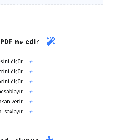
PDF nə edir
PDF-də fiqurların sahəsini ölçür
Həndəsi fiqurların perimetrini ölçür
Çertyoj üzərində hündürlük və uzunluq xəttlərini ölçür
PDF-də fiqurlar arasındakı məsafəni hesablayır
Miqyaslı sənədlər üçün çertyoj şkalası qurmağa imkan verir
Ölçmə nəticələrini PDF-də annotation (şərh) kimi saxlayır