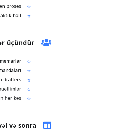
Çertyoj və planlarda ölçmə üçün daha sabit və təkrarlana bilən proses
Yalnız PDF versiyası olanda belə çertyojla işləməyə imkan verən praktik həll
ər üçündür
CAD PDF-ləri yoxlayan mühəndis və memarlar
Plana əsasən ölçü götürən tikinti və sahə komandaları
Texniki çertyojlarla PDF formatında işləyən dizayner və drafters
Həndəsə və texniki sənədlərlə işləyən tələbə və müəllimlər
Proqram qurmadan PDF-dən tez ölçü götürməyə ehtiyacı olan hər kəs
əl və sonra