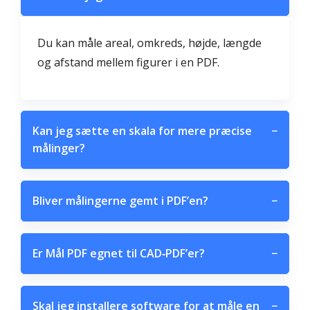
Du kan måle areal, omkreds, højde, længde
og afstand mellem figurer i en PDF.
Kan jeg sætte en skala for mere præcise
−
målinger?
Bliver målingerne gemt i PDF’en?
−
Er Mål PDF egnet til CAD‑PDF’er?
−
Skal jeg installere software for at måle en
−