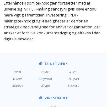
Efterhånden som teknologien fortsætter med at
udvikle sig, vil PDF-måling sandsynligvis blive endnu
mere vigtig i fremtiden. Investering i PDF-
målingsteknologi og -færdigheder er derfor en
strategisk nødvendighed for enhver organisation, der
ønsker at forblive konkurrencedygtig og effektiv i den
digitale tidsalder.
i2
-NETVÆRK
i2PDF
i2IMG
i2OCR
i2Text
i2Symbol
i2Clipart
i2Speak
i2Type
Stickers
VIRKSOMHED