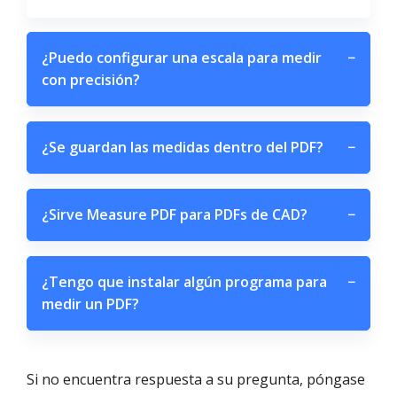
¿Puedo configurar una escala para medir
−
con precisión?
¿Se guardan las medidas dentro del PDF?
−
¿Sirve Measure PDF para PDFs de CAD?
−
¿Tengo que instalar algún programa para
−
medir un PDF?
Si no encuentra respuesta a su pregunta, póngase