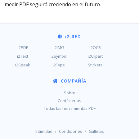
medir PDF seguirá creciendo en el futuro.
i2
-RED
i2PDF
i2IMG
i2OCR
i2Text
i2Symbol
i2Clipart
i2Speak
i2Type
Stickers
COMPAÑÍA
Sobre
Contáctenos
Todas las herramientas PDF
/
/
Intimidad
Condiciones
Galletas