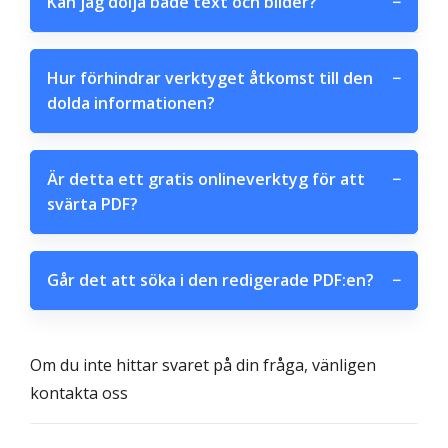
Kan jag dölja både text och bilder?
−
Hur förhindrar verktyget åtkomst till den
−
dolda informationen?
Är detta ett gratis onlineverktyg för att
−
svärta PDF?
Går det att söka i den redigerade PDF:en?
−
Om du inte hittar svaret på din fråga, vänligen
kontakta oss