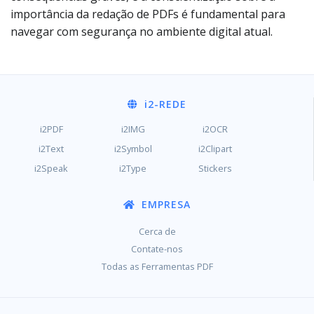
importância da redação de PDFs é fundamental para
navegar com segurança no ambiente digital atual.
i2
-REDE
i2PDF
i2IMG
i2OCR
i2Text
i2Symbol
i2Clipart
i2Speak
i2Type
Stickers
EMPRESA
Cerca de
Contate-nos
Todas as Ferramentas PDF