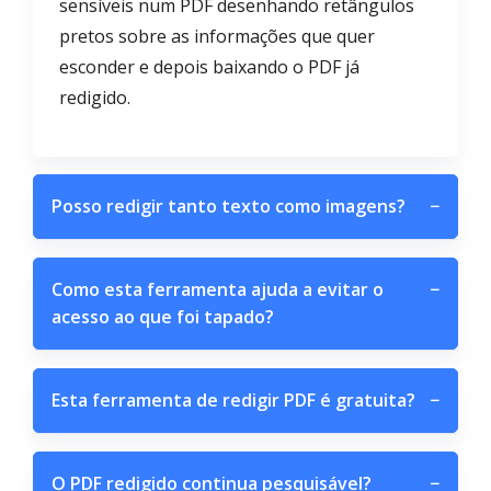
sensíveis num PDF desenhando retângulos
pretos sobre as informações que quer
esconder e depois baixando o PDF já
redigido.
Posso redigir tanto texto como imagens?
−
Como esta ferramenta ajuda a evitar o
−
acesso ao que foi tapado?
Esta ferramenta de redigir PDF é gratuita?
−
O PDF redigido continua pesquisável?
−