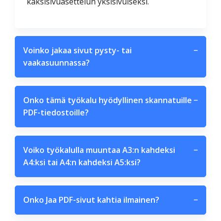
kaksisivuasettelun yksisivuiseksi.
Voinko jakaa sivut pysty- tai
−
vaakasuunnassa?
Onko tämä työkalu hyödyllinen skannatuille
−
PDF-tiedostoille?
Voiko työkalulla muuntaa A3:n kahdeksi
−
A4:ksi tai A4:n kahdeksi A5:ksi?
Onko Jaa PDF-sivut kahtia ilmainen?
−