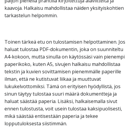
paljon pienellä präntillä kirjoitettuja alaviitteitä ja
kaavoja. Halkaisu mahdollistaa näiden yksityiskohtien
tarkastelun helpommin.
Toinen tärkeä etu on tulostamisen helpottaminen. Jos
haluat tulostaa PDF-dokumentin, joka on suunniteltu
A4-kokoon, mutta sinulla on käytössäsi vain pienempi
paperikoko, kuten A5, sivujen halkaisu mahdollistaa
tekstin ja kuvien sovittamisen pienemmälle paperille
ilman, että ne kutistuvat liikaa ja muuttuvat
lukukelvottomiksi. Tämä on erityisen hyödyllistä, jos
sinun täytyy tulostaa suuri määrä dokumentteja ja
haluat säästää paperia. Lisäksi, halkaisemalla sivut
ennen tulostusta, voit usein tulostaa kaksipuolisesti,
mikä säästää entisestään paperia ja tekee
lopputuloksesta siistimmän.