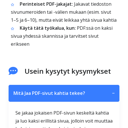
Perinteiset PDF-jakajat:
Jakavat tiedoston
sivunumeroiden tai -välien mukaan (esim. sivut
1–5 ja 6–10), mutta eivät leikkaa yhtä sivua kahtia
Käytä tätä työkalua, kun:
PDF:ssä on kaksi
sivua yhdessä skannissa ja tarvitset sivut
erikseen
Usein kysytyt kysymykset
Mitä Jaa PDF-sivut kahtia tekee?
−
Se jakaa jokaisen PDF-sivun keskeltä kahtia
ja luo kaksi erillistä sivua, jolloin voit muuttaa