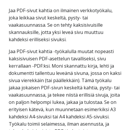
Jaa PDF-sivut kahtia on ilmainen verkkotyökalu,
joka leikkaa sivut keskeltä, pysty- tai
vaakasuunnassa. Se on tehty kaksisivuisille
skannauksille, jotta yksi leveä sivu muuttuu
kahdeksi erilliseksi sivuksi.
Jaa PDF-sivut kahtia -työkalulla muutat nopeasti
kaksisivuisen PDF-asettelun tavalliseksi, sivu
kerrallaan -PDF:ksi. Moni skannattu kirja, lehti ja
dokumentti tallentuu leveänä sivuna, jossa on kaksi
sivua vierekkäin (tai päällekkäin). Tämä työkalu
jakaa jokaisen PDF-sivun keskeltä kahtia, pysty- tai
vaakasuunnassa, ja tekee niistä erillisiä sivuja, joita
on paljon helpompi lukea, jakaa ja tulostaa. Se on
erityisen kätevä, kun muunnetaan esimerkiksi A3
kahdeksi A4-sivuksi tai A4 kahdeksi A5-sivuksi.
Työkalu toimii selaimessa, ilman asennusta, ja