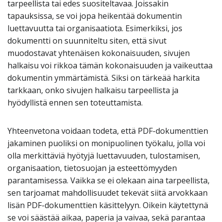
tarpeellista tai edes suositeltavaa. Joissakin
tapauksissa, se voi jopa heikentää dokumentin
luettavuutta tai organisaatiota. Esimerkiksi, jos
dokumentti on suunniteltu siten, että sivut
muodostavat yhtenäisen kokonaisuuden, sivujen
halkaisu voi rikkoa tämän kokonaisuuden ja vaikeuttaa
dokumentin ymmärtämistä. Siksi on tärkeää harkita
tarkkaan, onko sivujen halkaisu tarpeellista ja
hyödyllistä ennen sen toteuttamista.
Yhteenvetona voidaan todeta, että PDF-dokumenttien
jakaminen puoliksi on monipuolinen työkalu, jolla voi
olla merkittäviä hyötyjä luettavuuden, tulostamisen,
organisaation, tietosuojan ja esteettömyyden
parantamisessa. Vaikka se ei olekaan aina tarpeellista,
sen tarjoamat mahdollisuudet tekevät siitä arvokkaan
lisän PDF-dokumenttien käsittelyyn. Oikein käytettynä
se voi säästää aikaa, paperia ja vaivaa, sekä parantaa