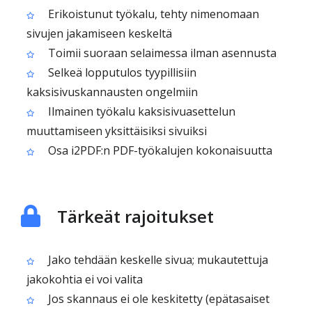
Erikoistunut työkalu, tehty nimenomaan
sivujen jakamiseen keskeltä
Toimii suoraan selaimessa ilman asennusta
Selkeä lopputulos tyypillisiin
kaksisivuskannausten ongelmiin
Ilmainen työkalu kaksisivuasettelun
muuttamiseen yksittäisiksi sivuiksi
Osa i2PDF:n PDF-työkalujen kokonaisuutta
Tärkeät rajoitukset
Jako tehdään keskelle sivua; mukautettuja
jakokohtia ei voi valita
Jos skannaus ei ole keskitetty (epätasaiset