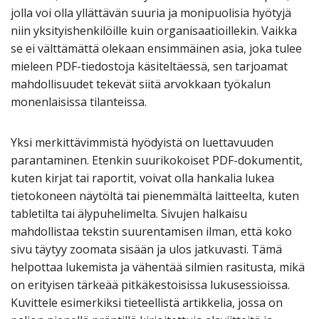
jolla voi olla yllättävän suuria ja monipuolisia hyötyjä
niin yksityishenkilöille kuin organisaatioillekin. Vaikka
se ei välttämättä olekaan ensimmäinen asia, joka tulee
mieleen PDF-tiedostoja käsiteltäessä, sen tarjoamat
mahdollisuudet tekevät siitä arvokkaan työkalun
monenlaisissa tilanteissa.
Yksi merkittävimmistä hyödyistä on luettavuuden
parantaminen. Etenkin suurikokoiset PDF-dokumentit,
kuten kirjat tai raportit, voivat olla hankalia lukea
tietokoneen näytöltä tai pienemmältä laitteelta, kuten
tabletilta tai älypuhelimelta. Sivujen halkaisu
mahdollistaa tekstin suurentamisen ilman, että koko
sivu täytyy zoomata sisään ja ulos jatkuvasti. Tämä
helpottaa lukemista ja vähentää silmien rasitusta, mikä
on erityisen tärkeää pitkäkestoisissa lukusessioissa.
Kuvittele esimerkiksi tieteellistä artikkelia, jossa on