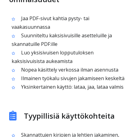
Jaa PDF-sivut kahtia pysty- tai
vaakasuunnassa
Suunniteltu kaksisivuisille asetteluille ja
skannatuille PDF:ille
Luo yksisivuisen lopputuloksen
kaksisivuisista aukeamista
Nopea käsittely verkossa ilman asennusta
Ilmainen työkalu sivujen jakamiseen keskeltä
Yksinkertainen käyttö: lataa, jaa, lataa valmis
Tyypillisiä käyttökohteita
Skannattujen kirjojen ja lehtien jakaminen,