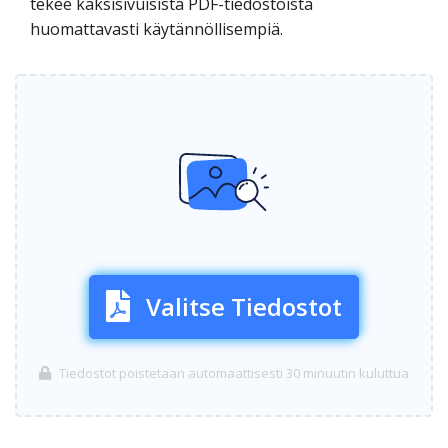
tekee kaksisivuisista PDF-tiedostoista
huomattavasti käytännöllisempiä.
Valitse Tiedostot
Tiedostot poistetaan automaattisesti 30 minuutin kuluttua