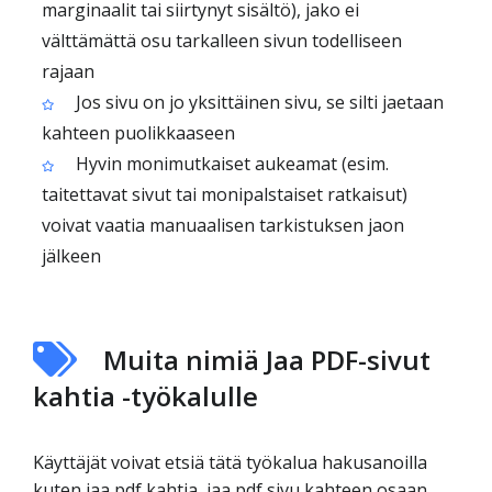
marginaalit tai siirtynyt sisältö), jako ei
välttämättä osu tarkalleen sivun todelliseen
rajaan
Jos sivu on jo yksittäinen sivu, se silti jaetaan
kahteen puolikkaaseen
Hyvin monimutkaiset aukeamat (esim.
taitettavat sivut tai monipalstaiset ratkaisut)
voivat vaatia manuaalisen tarkistuksen jaon
jälkeen
Muita nimiä Jaa PDF-sivut
kahtia -työkalulle
Käyttäjät voivat etsiä tätä työkalua hakusanoilla
kuten jaa pdf kahtia, jaa pdf sivu kahteen osaan,