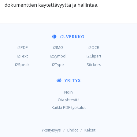
dokumenttien käytettävyyttä ja hallintaa.
i2
-VERKKO
i2PDF
i2IMG
i2OCR
i2Text
i2Symbol
i2Clipart
i2Speak
i2Type
Stickers
YRITYS
Noin
Ota yhteyttä
Kaikki PDF-työkalut
/
/
Yksityisyys
Ehdot
Keksit