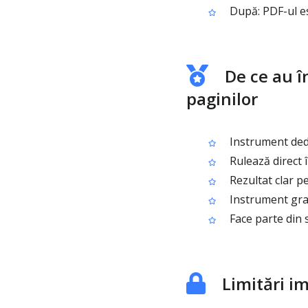
După: PDF-ul es
De ce au î
paginilor
Instrument dedic
Rulează direct î
Rezultat clar p
Instrument grat
Face parte din 
Limitări i