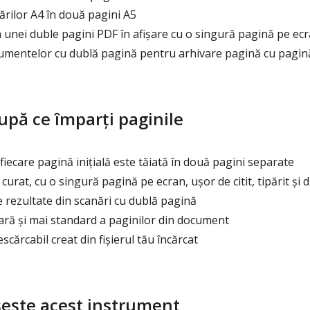
rilor A4 în două pagini A5
nei duble pagini PDF în afișare cu o singură pagină pe ec
umentelor cu dublă pagină pentru arhivare pagină cu pagin
după ce împarți paginile
iecare pagină inițială este tăiată în două pagini separate
rat, cu o singură pagină pe ecran, ușor de citit, tipărit și d
 rezultate din scanări cu dublă pagină
ară și mai standard a paginilor din document
scărcabil creat din fișierul tău încărcat
sește acest instrument