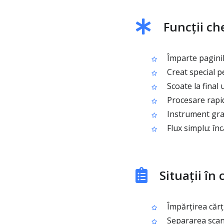
Funcții ch
Împarte paginil
Creat special p
Scoate la final
Procesare rapid
Instrument grat
Flux simplu: înc
Situații în 
Împărțirea cărț
Separarea scană