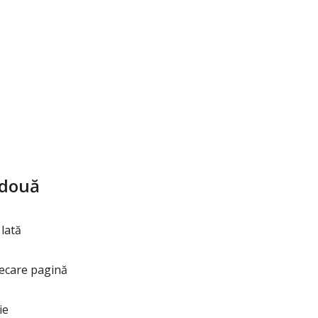
 două
lată
fiecare pagină
ie