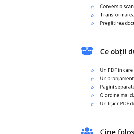
Conversia scană
Transformarea u
Pregătirea doc
Ce obții 
Un PDF în care f
Un aranjament cu
Pagini separate
O ordine mai cl
Un fișier PDF de
Cine folo