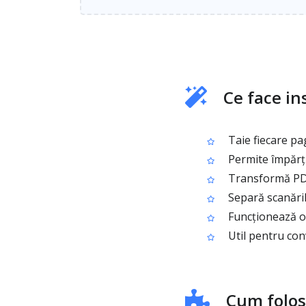
Ce face in
Taie fiecare pa
Permite împărți
Transformă PDF-
Separă scanăril
Funcționează on
Util pentru con
Cum folos