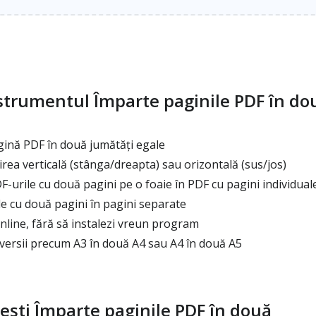
strumentul Împarte paginile PDF în do
gină PDF în două jumătăți egale
rea verticală (stânga/dreapta) sau orizontală (sus/jos)
urile cu două pagini pe o foaie în PDF cu pagini individual
e cu două pagini în pagini separate
line, fără să instalezi vreun program
versii precum A3 în două A4 sau A4 în două A5
ești Împarte paginile PDF în două