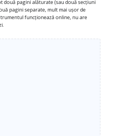
pt două pagini alăturate (sau două secțiuni
 două pagini separate, mult mai ușor de
. Instrumentul funcționează online, nu are
i.