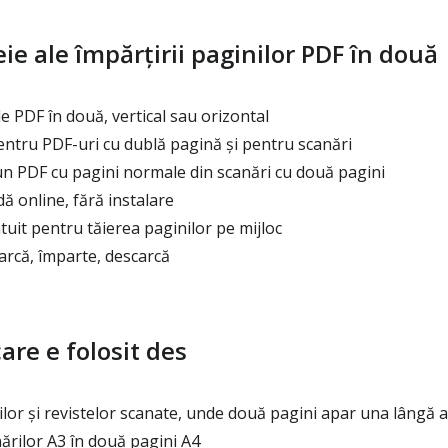
eie ale împărțirii paginilor PDF în două
e PDF în două, vertical sau orizontal
entru PDF-uri cu dublă pagină și pentru scanări
 un PDF cu pagini normale din scanări cu două pagini
ă online, fără instalare
uit pentru tăierea paginilor pe mijloc
arcă, împarte, descarcă
care e folosit des
ilor și revistelor scanate, unde două pagini apar una lângă a
rilor A3 în două pagini A4