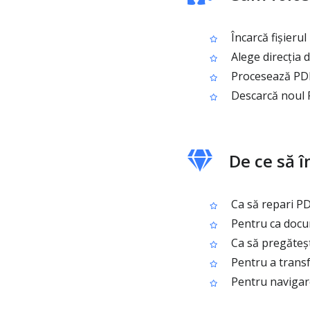
Încarcă fișierul
Alege direcția d
Procesează PDF-
Descarcă noul 
De ce să î
Ca să repari PD
Pentru ca docum
Ca să pregăteșt
Pentru a transf
Pentru navigare