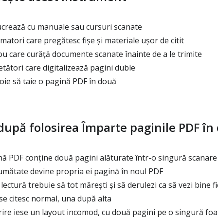
ucrează cu manuale sau cursuri scanate
matori care pregătesc fișe și materiale ușor de citit
ou care curăță documente scanate înainte de a le trimite
cetători care digitalizează pagini duble
oie să taie o pagină PDF în două
 după folosirea Împarte paginile PDF în
nă PDF conține două pagini alăturate într-o singură scanare 
umătate devine propria ei pagină în noul PDF
lectură trebuie să tot mărești și să derulezi ca să vezi bine 
se citesc normal, una după alta
ărire iese un layout incomod, cu două pagini pe o singură foa