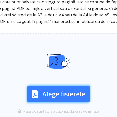
viste sunt salvate ca o singură pagină lată ce conține de fa
re pagină PDF pe mijloc, vertical sau orizontal, și generează
l când vrei să treci de la A3 la două A4 sau de la A4 la două A5
DF-urile cu „dublă pagină” mai practice în utilizarea de zi cu z
Alege fisierele
Fișierele sunt șterse automat după 30 de minute