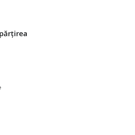
părțirea
e