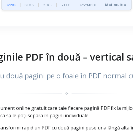
Mai mult »
i2PDF
i2IMG
i2OCR
i2TEXT
i2SYMBOL
inile PDF în două – vertical s
u două pagini pe o foaie în PDF normal c
✧
ment online gratuit care taie fiecare pagină PDF fix la mijloc
a să le poți separa în pagini individuale.
transformi rapid un PDF cu două pagini puse una lângă alta 