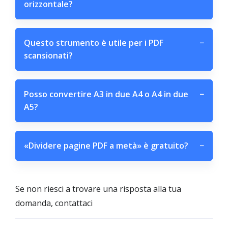
orizzontale?
Questo strumento è utile per i PDF
−
scansionati?
Posso convertire A3 in due A4 o A4 in due
−
A5?
«Dividere pagine PDF a metà» è gratuito?
−
Se non riesci a trovare una risposta alla tua
domanda, contattaci