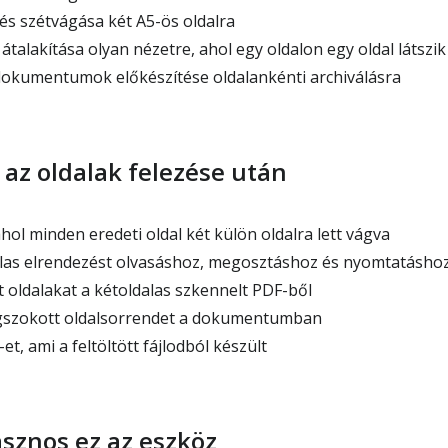
s szétvágása két A5-ös oldalra
átalakítása olyan nézetre, ahol egy oldalon egy oldal látszik
dokumentumok előkészítése oldalankénti archiválásra
 az oldalak felezése után
hol minden eredeti oldal két külön oldalra lett vágva
alas elrendezést olvasáshoz, megosztáshoz és nyomtatásho
 oldalakat a kétoldalas szkennelt PDF-ből
gszokott oldalsorrendet a dokumentumban
t, ami a feltöltött fájlodból készült
sznos ez az eszköz