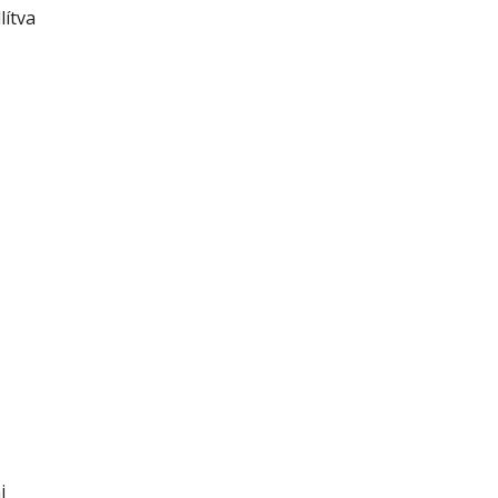
lítva
i