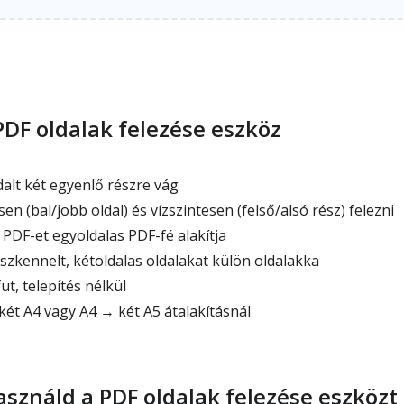
PDF oldalak felezése eszköz
alt két egyenlő részre vág
n (bal/jobb oldal) és vízszintesen (felső/alsó rész) felezni
 PDF-et egyoldalas PDF-fé alakítja
 szkennelt, kétoldalas oldalakat külön oldalakka
, telepítés nélkül
ét A4 vagy A4 → két A5 átalakításnál
sználd a PDF oldalak felezése eszközt