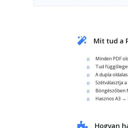
Mit tud a 
Minden PDF old
Tud függőlegese
A dupla oldalas
Szétválasztja a
Böngészőben fut
Hasznos A3 → k
Hogyan ha