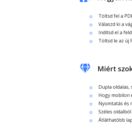
Töltsd fel a PDF
Válaszd ki a vá
Indítsd el a fe
Töltsd le az új 
Miért szo
Dupla oldalas, 
Hogy mobilon é
Nyomtatás és me
Széles oldalból
Átláthatóbb lap