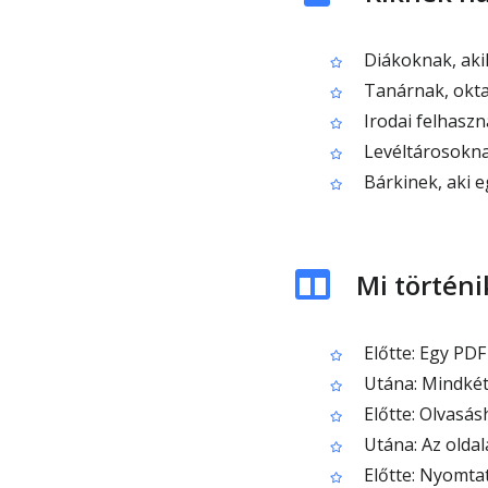
Diákoknak, aki
Tanárnak, oktat
Irodai felhaszn
Levéltárosoknak
Bárkinek, aki e
Mi történi
Előtte: Egy PDF
Utána: Mindkét 
Előtte: Olvasásh
Utána: Az olda
Előtte: Nyomtat