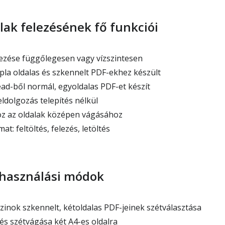
lak felezésének fő funkciói
ezése függőlegesen vagy vízszintesen
pla oldalas és szkennelt PDF-ekhez készült
ad-ből normál, egyoldalas PDF-et készít
eldolgozás telepítés nélkül
z az oldalak középen vágásához
t: feltöltés, felezés, letöltés
lhasználási módok
nok szkennelt, kétoldalas PDF-jeinek szétválasztása
s szétvágása két A4-es oldalra