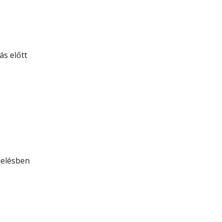
s előtt
nelésben