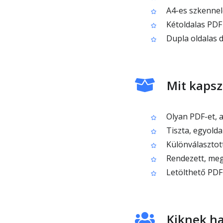
A4-es szkennelé
Kétoldalas PDF 
Dupla oldalas 
Mit kapsz
Olyan PDF-et, a
Tiszta, egyold
Különválasztott
Rendezett, me
Letölthető PDF-e
Kiknek ha