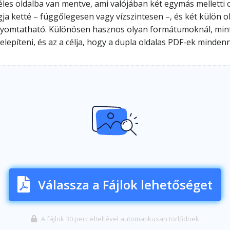
 oldalba van mentve, ami valójában két egymás melletti old
ja ketté – függőlegesen vagy vízszintesen –, és két külön 
omtatható. Különösen hasznos olyan formátumoknál, mint az
telepíteni, és az a célja, hogy a dupla oldalas PDF-ek mind
Válassza a Fájlok lehetőséget
A fájlok 30 perc elteltével automatikusan törlődnek