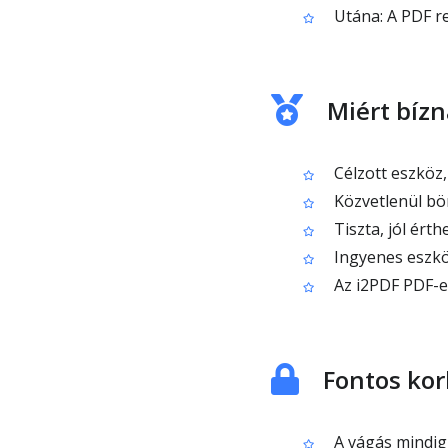
Utána: A PDF re
Miért bízn
Célzott eszköz,
Közvetlenül bö
Tiszta, jól ért
Ingyenes eszköz
Az i2PDF PDF-e
Fontos kor
A vágás mindig 