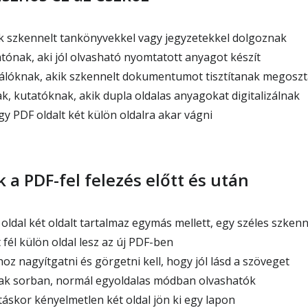
k szkennelt tankönyvekkel vagy jegyzetekkel dolgoznak
ónak, aki jól olvasható nyomtatott anyagot készít
álóknak, akik szkennelt dokumentumot tisztítanak megosztá
, kutatóknak, akik dupla oldalas anyagokat digitalizálnak
gy PDF oldalt két külön oldalra akar vágni
k a PDF-fel felezés előtt és után
 oldal két oldalt tartalmaz egymás mellett, egy széles szken
fél külön oldal lesz az új PDF-ben
oz nagyítgatni és görgetni kell, hogy jól lásd a szöveget
lak sorban, normál egyoldalas módban olvashatók
áskor kényelmetlen két oldal jön ki egy lapon