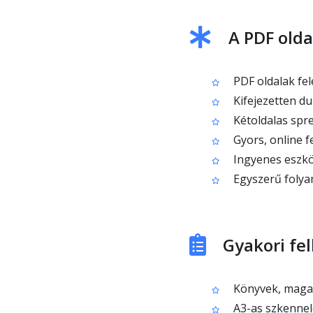
A PDF olda
PDF oldalak fel
Kifejezetten du
Kétoldalas spre
Gyors, online f
Ingyenes eszkö
Egyszerű folyama
Gyakori fe
Könyvek, magazi
A3-as szkennelé