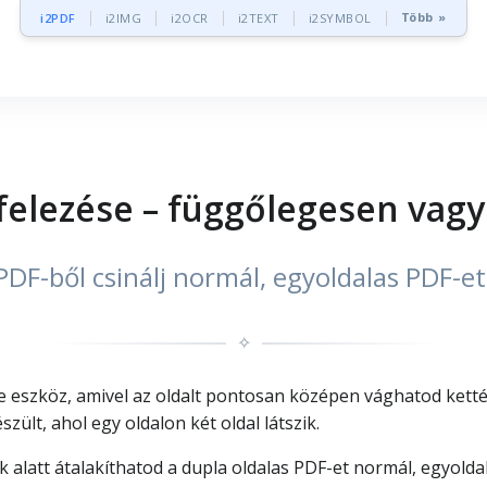
Több »
i2PDF
i2IMG
i2OCR
i2TEXT
i2SYMBOL
felezése – függőlegesen vagy
PDF-ből csinálj normál, egyoldalas PDF-e
✧
e eszköz, amivel az oldalt pontosan középen vághatod ketté
zült, ahol egy oldalon két oldal látszik.
k alatt átalakíthatod a dupla oldalas PDF-et normál, egyold