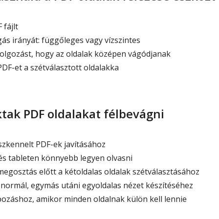
 fájlt
gás irányát: függőleges vagy vízszintes
ldolgozást, hogy az oldalak középen vágódjanak
PDF-et a szétválasztott oldalakka
ktak PDF oldalakat félbevágni
szkennelt PDF-ek javításához
s tableten könnyebb legyen olvasni
gosztás előtt a kétoldalas oldalak szétválasztásához
 normál, egymás utáni egyoldalas nézet készítéséhez
ozáshoz, amikor minden oldalnak külön kell lennie