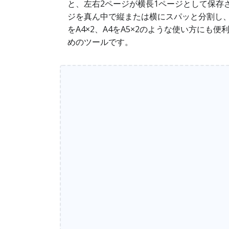
と、左右2ページが横長1ページとして保存
ジを真ん中で縦または横にスパッと分割し
をA4×2、A4をA5×2のような使い方に
めのツールです。