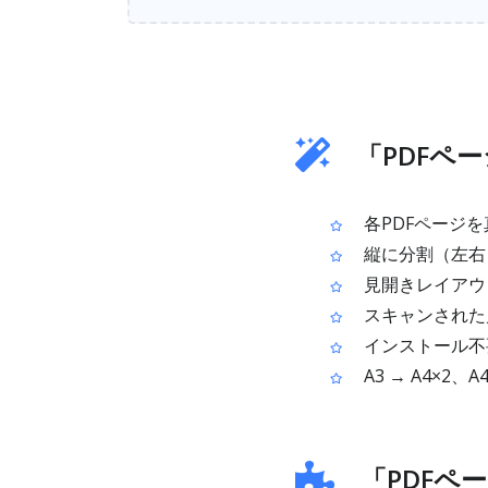
「PDFペ
各PDFページを
縦に分割（左右
見開きレイアウ
スキャンされた
インストール不
A3 → A4×2、
「PDFペ