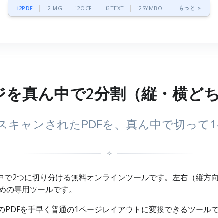
もっと »
i2PDF
i2IMG
i2OCR
i2TEXT
i2SYMBOL
ージを真ん中で2分割（縦・横どち
分スキャンされたPDFを、真ん中で切って1
✧
真ん中で2つに切り分ける無料オンラインツールです。左右（縦方
めの専用ツールです。
トのPDFを手早く普通の1ページレイアウトに変換できるツール