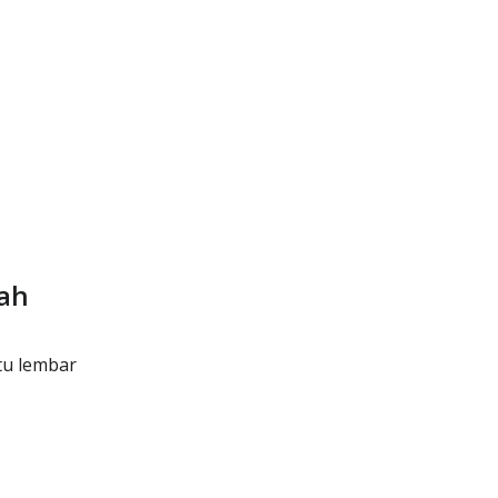
gah
tu lembar