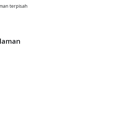
aman terpisah
alaman