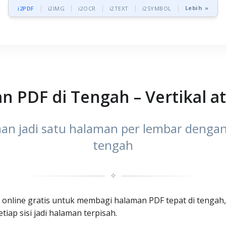
Lebih »
i2PDF
i2IMG
i2OCR
i2TEXT
i2SYMBOL
 PDF di Tengah – Vertikal a
an jadi satu halaman per lembar denga
tengah
✧
online gratis untuk membagi halaman PDF tepat di tengah, 
iap sisi jadi halaman terpisah.