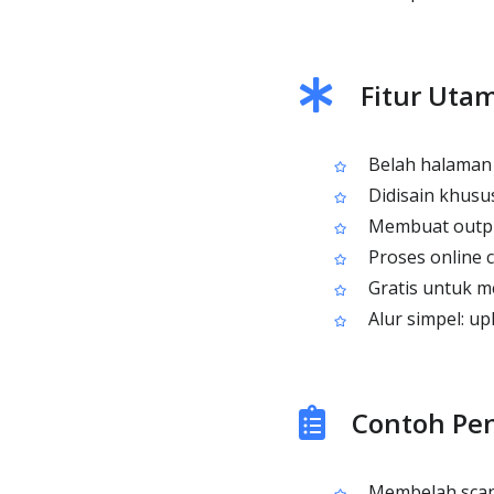
Fitur Uta
Belah halaman P
Didisain khusu
Membuat output
Proses online c
Gratis untuk m
Alur simpel: up
Contoh Pe
Membelah scan