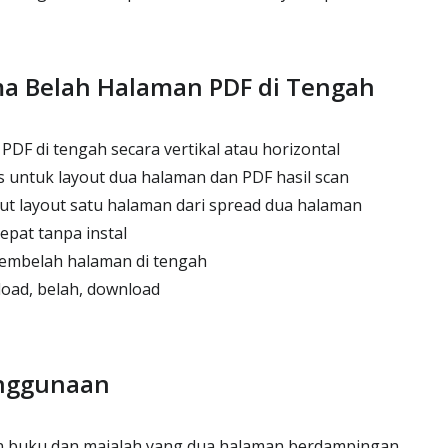
ma Belah Halaman PDF di Tengah
DF di tengah secara vertikal atau horizontal
s untuk layout dua halaman dan PDF hasil scan
 layout satu halaman dari spread dua halaman
epat tanpa instal
embelah halaman di tengah
load, belah, download
nggunaan
 buku dan majalah yang dua halaman berdampingan