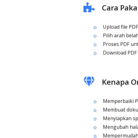
Cara Paka
Upload file PD
Pilih arah belah
Proses PDF un
Download PDF h
Kenapa Or
Memperbaiki PD
Membuat dokume
Menyiapkan spr
Mengubah halam
Mempermudah na