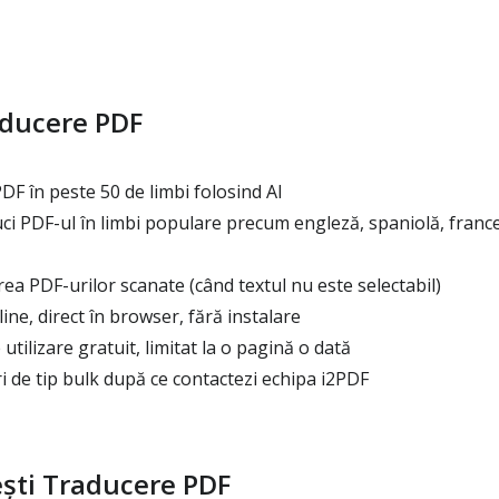
aducere PDF
F în peste 50 de limbi folosind AI
ci PDF-ul în limbi populare precum engleză, spaniolă, franc
a PDF-urilor scanate (când textul nu este selectabil)
ne, direct în browser, fără instalare
tilizare gratuit, limitat la o pagină o dată
 de tip bulk după ce contactezi echipa i2PDF
ști Traducere PDF