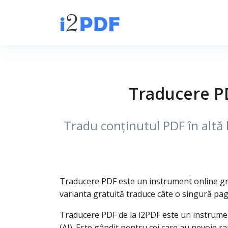
Traducere PD
Tradu conținutul PDF în altă l
Traducere PDF este un instrument online grat
varianta gratuită traduce câte o singură pag
Traducere PDF de la i2PDF este un instrument 
(AI). Este gândit pentru cei care au nevoie r