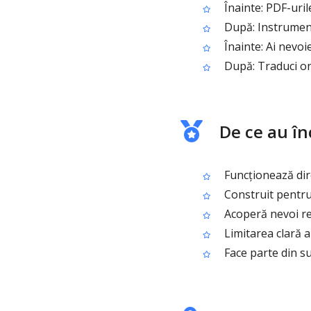
Înainte: PDF-uri
După: Instrument
Înainte: Ai nevoi
După: Traduci onl
De ce au în
Funcționează dire
Construit pentru 
Acoperă nevoi rea
Limitarea clară a
Face parte din su