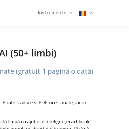
Instrumente
I (50+ limbi)
anate (gratuit 1 pagină o dată)
 Poate traduce și PDF-uri scanate, iar în
ă limbă cu ajutorul inteligenței artificiale
limbi populare, direct din browser, fără să