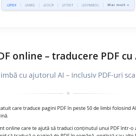
Mai mult »
i2PDF
i2IMG
i2OCR
i2TEXT
i2SYMBOL
F online – traducere PDF cu A
imbă cu ajutorul AI – inclusiv PDF-uri sc
✧
uit care traduce pagini PDF în peste 50 de limbi folosind AI.
ină.
online care te ajută să traduci conținutul unui PDF într-o alt
apid să traducă o pagină de PDF în română, engleză sau alte 