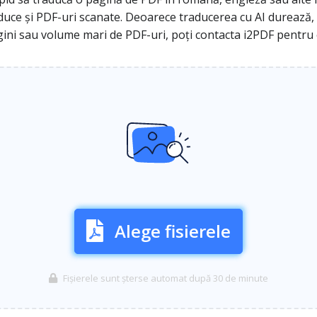
ce și PDF-uri scanate. Deoarece traducerea cu AI durează, v
gini sau volume mari de PDF-uri, poți contacta i2PDF pentru
Alege fisierele
Fișierele sunt șterse automat după 30 de minute