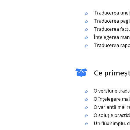
Traducerea unei p
Traducerea pagină
Traducerea factur
Înțelegerea manua
Traducerea rapoar
Ce primeșt
O versiune tradu
O înțelegere mai 
O variantă mai r
O soluție practic
Un flux simplu, d