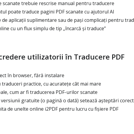
le scanate trebuie rescrise manual pentru traducere
ul poate traduce pagini PDF scanate cu ajutorul AI
e de aplicații suplimentare sau de pași complicați pentru tra
ine cu un flux simplu de tip „încarcă și traduce”
credere utilizatorii în Traducere PDF
ct în browser, fără instalare
traduceri practice, cu acuratețe cât mai mare
le, cum ar fi traducerea PDF-urilor scanate
 versiunii gratuite (o pagină o dată) setează așteptări corec
ita de unelte online i2PDF pentru lucru cu fișiere PDF