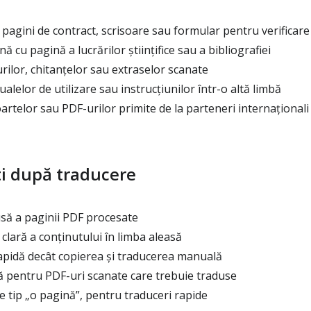
agini de contract, scrisoare sau formular pentru verificare
 cu pagină a lucrărilor științifice sau a bibliografiei
ilor, chitanțelor sau extraselor scanate
lelor de utilizare sau instrucțiunilor într-o altă limbă
telor sau PDF-urilor primite de la parteneri internaționali
i după traducere
să a paginii PDF procesate
clară a conținutului în limba aleasă
apidă decât copierea și traducerea manuală
ă pentru PDF-uri scanate care trebuie traduse
e tip „o pagină”, pentru traduceri rapide