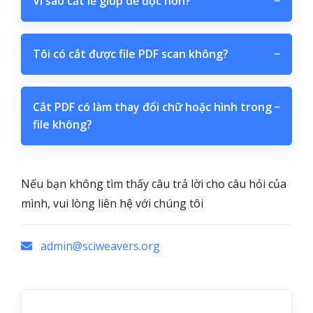
Vì sao cắt lề giúp dễ đọc hơn?
−
Tôi có cắt được file PDF scan không?
−
Cắt PDF có làm thay đổi chữ hoặc hình trong
−
file không?
Nếu bạn không tìm thấy câu trả lời cho câu hỏi của
mình, vui lòng liên hệ với chúng tôi
admin@sciweavers.org