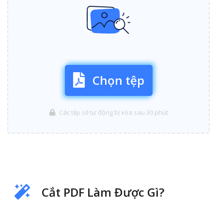
Chọn tệp
Các tệp sẽ tự động bị xóa sau 30 phút
Cắt PDF Làm Được Gì?