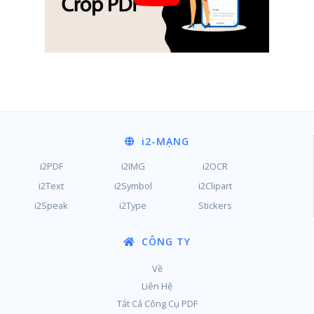
i2
-MẠNG
i2PDF
i2IMG
i2OCR
i2Text
i2Symbol
i2Clipart
i2Speak
i2Type
Stickers
CÔNG TY
Về
Liên Hệ
Tất Cả Công Cụ PDF