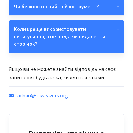
Чи безкоштовний цей інструмент?
−
Коли краще використовувати
−
витягування, а не поділ чи видалення
сторінок?
Якщо ви не можете знайти відповідь на своє
запитання, будь ласка, зв'яжіться з нами
admin@sciweavers.org