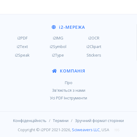
i2
-МЕРЕЖА
i2PDF
i2IMG
i2OCR
i2Text
i2Symbol
i2Clipart
i2Speak
i2Type
Stickers
КОМПАНІЯ
Про
Зв'яжіться з нами
Усі PDF Інструменти
/
/
Конфіденційність
Терміни
Зручний формат сторінки
Copyright © i2PDF 2021-2026,
Sciweavers LLC
, USA
195