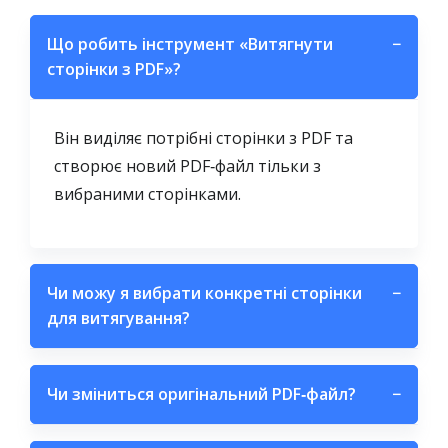
Що робить інструмент «Витягнути
−
сторінки з PDF»?
Він виділяє потрібні сторінки з PDF та
створює новий PDF‑файл тільки з
вибраними сторінками.
Чи можу я вибрати конкретні сторінки
−
для витягування?
Чи зміниться оригінальний PDF‑файл?
−