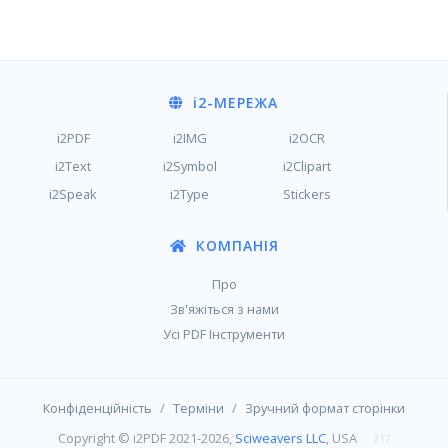
i2
-МЕРЕЖА
i2PDF
i2IMG
i2OCR
i2Text
i2Symbol
i2Clipart
i2Speak
i2Type
Stickers
КОМПАНІЯ
Про
Зв'яжіться з нами
Усі PDF Інструменти
/
/
Конфіденційність
Терміни
Зручний формат сторінки
Copyright © i2PDF 2021-2026,
Sciweavers LLC
, USA
217