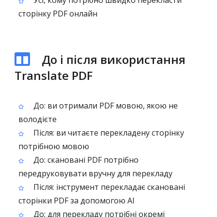
Усі, кому потрібно швидко перекласти
сторінку PDF онлайн
До і після використання
Translate PDF
До: ви отримали PDF мовою, якою не
володієте
Після: ви читаєте перекладену сторінку
потрібною мовою
До: скановані PDF потрібно
передруковувати вручну для перекладу
Після: інструмент перекладає скановані
сторінки PDF за допомогою AI
До: для перекладу потрібні окремі