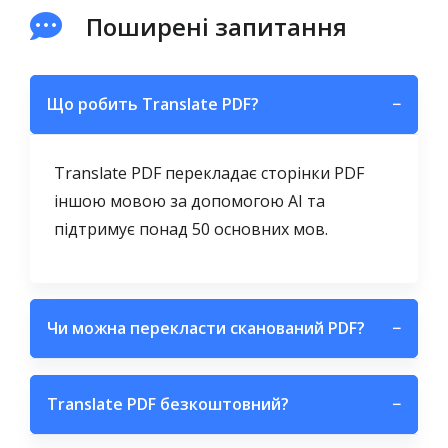
Поширені запитання
Що робить Translate PDF?
−
Translate PDF перекладає сторінки PDF
іншою мовою за допомогою AI та
підтримує понад 50 основних мов.
Чи можна перекласти сканований PDF?
−
Translate PDF безкоштовний?
−