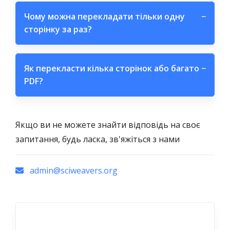
Чому можна перекладати тільки одну
−
сторінку за раз?
Як перекласти кілька сторінок або багато
−
PDF?
Якщо ви не можете знайти відповідь на своє
запитання, будь ласка, зв'яжіться з нами
admin@sciweavers.org