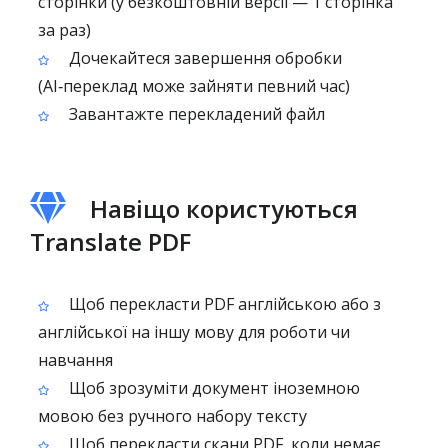
сторінки (у безкоштовній версії — 1 сторінка
за раз)
Дочекайтеся завершення обробки
(AI‑переклад може зайняти певний час)
Завантажте перекладений файл
Навіщо користуються
Translate PDF
Щоб перекласти PDF англійською або з
англійської на іншу мову для роботи чи
навчання
Щоб зрозуміти документ іноземною
мовою без ручного набору тексту
Щоб перекласти скани PDF, коли немає