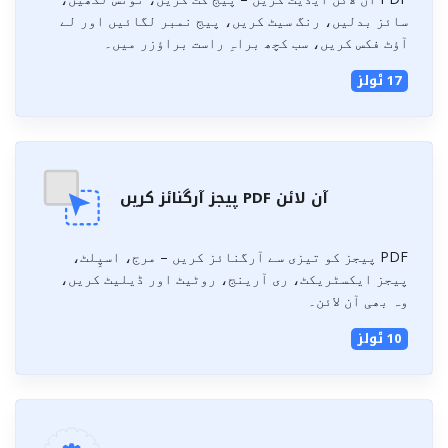
سائز بدلیں، رنگ سیٹ کریں، پیج نمبر لگائیں اور لے
آؤٹ فکس کریں، سب کچھ براہِ راست براؤزر میں۔
17 ٹولز
آن لائن PDF پیجز آرگنائز کریں
PDF پیجز کو تیزی سے آرگنائز کریں – مرج، اسپِلٹ،
پیجز ایکسٹریکٹ، ری آرینج، روٹیٹ اور ڈیلیٹ کریں،
وہ بھی آن لائن۔
10 ٹولز