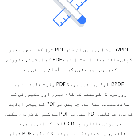
i2PDF ایک آل اِن ون آن لائن PDF ٹول کٹ ہے جو بغیر
کوئی سافٹ ویئر انسٹال کیے PDF کو ایڈیٹ، کنورٹ،
کمپریس اور منیج کرنا آسان بناتی ہے۔
i2PDF ایک براؤزر بیسڈ PDF پلیٹ فارم ہے جو
روزمرہ ڈاکومنٹس کا کام تیزی اور سکیورٹی کے
ساتھ سنبھالتا ہے۔ چاہیں تو PDF کے پیجز ایڈیٹ
کریں، فائلیں PDF میں یا PDF سے کنورٹ کریں، سکین
کی ہوئی فائلوں پر OCR لگا کر انہیں بہتر
بنائیں، یا شیئرنگ اور پرنٹنگ کے لیے PDF تیار