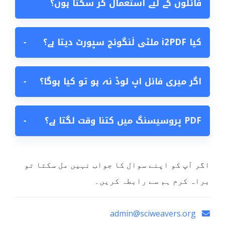
فائلوں کے لیے استعمال کر سکتا ہوں؟
کیا i2PDF ملٹی لَنگوئج سپورٹ دیتا ہے؟
−
اگر میری فائل اپ لوڈ نہ ہو تو کیا ہوگا؟
−
PDF پروسیسنگ میں کتنا وقت لگتا ہے؟
−
اگر آپ کو اپنے سوال کا جواب نہیں مل سکتا تو
براہ کرم ہم سے رابطہ کریں۔
admin@sciweavers.org