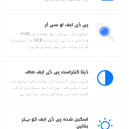
پی ڈی ایف او سی آر
اسکین شدہ پی ڈی ایف صفحات کو 100+
شناختی زبانوں کے ساتھ OCR کا استعمال
کرتے ہوئے متن میں تبدیل کریں۔
ڈیٹا کنٹراسٹ پی ڈی ایف صاف
کریں بہتر ڈسپلے اور پڑھنے کی اہلیت کے
لیے اسکین شدہ پی ڈی ایف دستاویزات کے
کنٹراسٹ اور چمک کو بہتر بنائیں پی
اسکین شدہ پی ڈی ایف کو بہتر
بنائیں