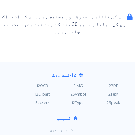
آپ کی فائلیں محفوظ اور محفوظ ہیں۔ ان کا اشتراک
نہیں کیا جاتا ہے اور 30 ​​منٹ کے بعد خود بخود حذف ہو
جاتے ہیں۔
i2
-نیٹ ورک
i2OCR
i2IMG
i2PDF
i2Clipart
i2Symbol
i2Text
Stickers
i2Type
i2Speak
کمپنی
کے بارے میں