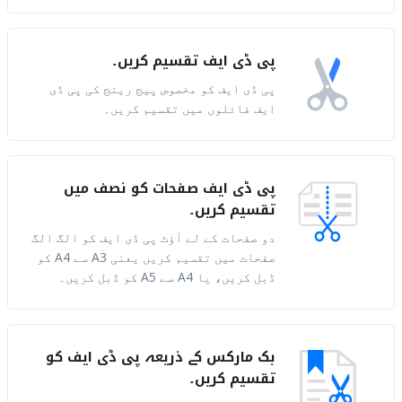
پی ڈی ایف تقسیم کریں۔
پی ڈی ایف کو مخصوص پیج رینج کی پی ڈی
ایف فائلوں میں تقسیم کریں۔
پی ڈی ایف صفحات کو نصف میں
تقسیم کریں۔
دو صفحات کے لے آؤٹ پی ڈی ایف کو الگ الگ
صفحات میں تقسیم کریں یعنی A3 سے A4 کو
ڈبل کریں، یا A4 سے A5 کو ڈبل کریں۔
بک مارکس کے ذریعہ پی ڈی ایف کو
تقسیم کریں۔