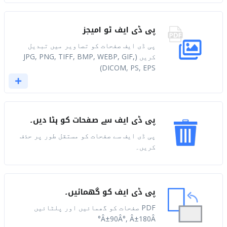
پی ڈی ایف ٹو امیجز
پی ڈی ایف صفحات کو تصاویر میں تبدیل
کریں (JPG, PNG, TIFF, BMP, WEBP, GIF,
DICOM, PS, EPS)
پی ڈی ایف سے صفحات کو ہٹا دیں۔
پی ڈی ایف سے صفحات کو مستقل طور پر حذف
کریں۔
پی ڈی ایف کو گھمائیں۔
PDF صفحات کو گھمائیں اور پلٹائیں
Â±90Â°, Â±180Â°