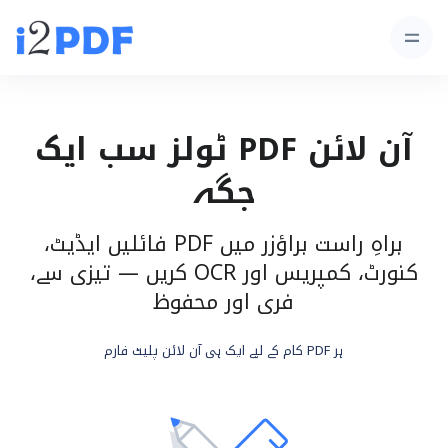
آن لائن PDF ٹولز سب ایک
جگہ
براہِ راست براؤزر میں PDF فائلیں ایڈیٹ،
کنورٹ، کمپریس اور OCR کریں — تیزی سے،
فری اور محفوظ
ہر PDF کام کے لیے ایک ہی آن لائن پلیٹ فارم