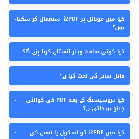
کیا میں موبائل پر i2PDF استعمال کر سکتا
−
ہوں؟
کیا کوئی سافٹ ویئر انسٹال کرنا پڑے گا؟
−
فائل سائز کی لِمٹ کیا ہے؟
−
کیا پروسیسنگ کے بعد PDF کی کوالٹی
−
چینج ہو جاتی ہے؟
کیا میں i2PDF کو اسکول یا آفس کی
−