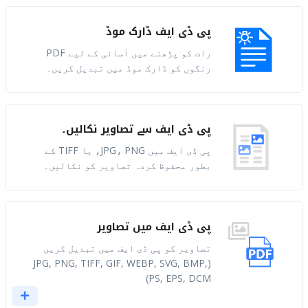
پی ڈی ایف ڈارک موڈ
رات کو پڑھنے میں آسانی کے لیے PDF
رنگوں کو ڈارک موڈ میں تبدیل کریں۔
پی ڈی ایف سے تصاویر نکالیں۔
پی ڈی ایف میں JPG، PNG، یا TIFF کے
بطور محفوظ کردہ تصاویر کو نکالیں۔
پی ڈی ایف میں تصاویر
تصاویر کو پی ڈی ایف میں تبدیل کریں
(JPG, PNG, TIFF, GIF, WEBP, SVG, BMP,
PS, EPS, DCM)