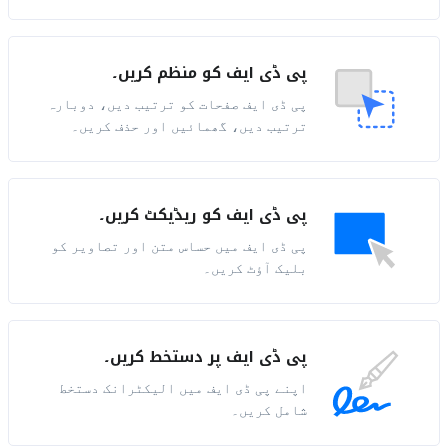
پی ڈی ایف کو منظم کریں۔
پی ڈی ایف صفحات کو ترتیب دیں، دوبارہ
ترتیب دیں، گھمائیں اور حذف کریں۔
پی ڈی ایف کو ریڈیکٹ کریں۔
پی ڈی ایف میں حساس متن اور تصاویر کو
بلیک آؤٹ کریں۔
پی ڈی ایف پر دستخط کریں۔
اپنے پی ڈی ایف میں الیکٹرانک دستخط
شامل کریں۔