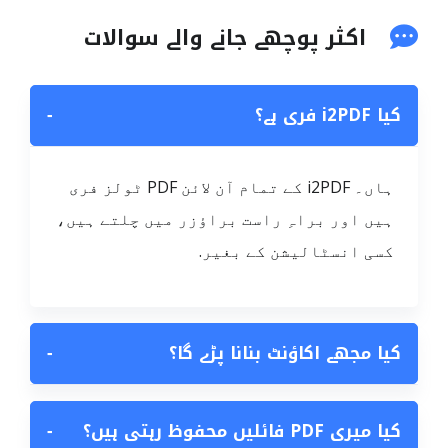
اکثر پوچھے جانے والے سوالات
کیا i2PDF فری ہے؟
−
ہاں۔ i2PDF کے تمام آن لائن PDF ٹولز فری
ہیں اور براہِ راست براؤزر میں چلتے ہیں،
کسی انسٹالیشن کے بغیر.
کیا مجھے اکاؤنٹ بنانا پڑے گا؟
−
کیا میری PDF فائلیں محفوظ رہتی ہیں؟
−