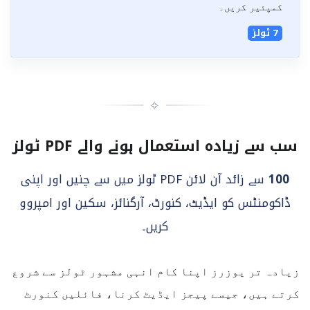
کمپئیر کریں۔
7 ٹولز
✧
سب سے زیادہ استعمال ہونے والے PDF ٹولز
100
سے زائد آن لائن PDF ٹولز میں سے چنیں اور اپنی
ڈاکومنٹس کو ایڈیٹ، کنورٹ، آرگنائز، سکین اور امپروو
کریں۔
زیادہ تر یوزرز اپنا کام انہی مشہور ٹولز سے شروع
کرتے ہیں، جیسے پیجز ایڈیٹ کرنا، فائلیں کنورٹ