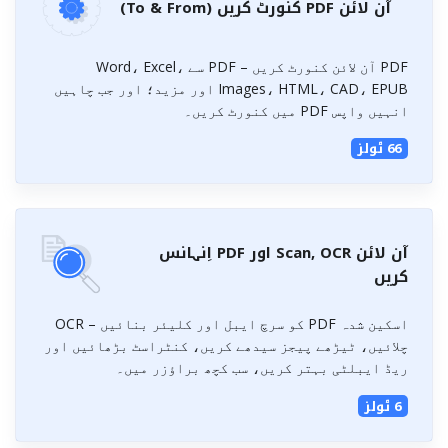
آن لائن PDF کنورٹ کریں (To & From)
PDF آن لائن کنورٹ کریں – PDF سے Word، Excel،
Images، HTML، CAD، EPUB اور مزید؛ اور جب چاہیں
انہیں واپس PDF میں کنورٹ کریں۔
66 ٹولز
آن لائن Scan, OCR اور PDF اِنہانس
کریں
اسکین شدہ PDF کو سرچ ایبل اور کلیئر بنائیں – OCR
چلائیں، ٹیڑھے پیجز سیدھے کریں، کنٹراسٹ بڑھائیں اور
ریڈ ایبلٹی بہتر کریں، سب کچھ براؤزر میں۔
6 ٹولز