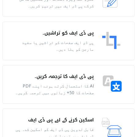
کرکے پی ڈی ایف میں ترمیم کریں۔
پی ڈی ایف کو تراشیں۔
پی ڈی ایف صفحات کو تراشیں یا سفید
مارجن کو ہٹا دیں۔
پی ڈی ایف کا ترجمہ کریں۔
AI کا استعمال کرتے ہوئے اپنے PDF
صفحات کا 50+ زبانوں میں ترجمہ کریں۔
اسکین کرنے کے لیے پی ڈی ایف
قابل تدوین پی ڈی ایف کو اسکین شدہ پی
ڈی ایف میں تبدیل کریں۔