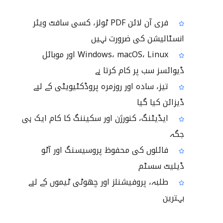
فری آن لائن PDF ٹولز، کسی سافٹ ویئر
انسٹالیشن کی ضرورت نہیں
Windows، macOS، Linux اور موبائل
ڈیوائسز سب پر کام کرتا ہے
تیز، سادہ اور روزمرہ پروڈکٹیویٹی کے لیے
ڈیزائن کیا گیا
ایڈیٹنگ، کنورژن اور سکیننگ کا کام ایک ہی
جگہ
فائلوں کی محفوظ پروسیسنگ اور آٹو
ڈیلیٹ سسٹم
طلبہ، پروفیشنلز اور چھوٹی ٹیموں کے لیے
بہترین