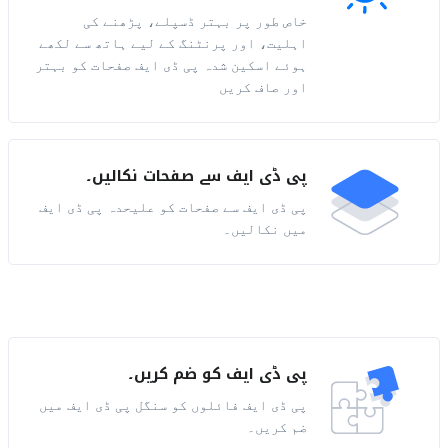
خاص طور پر بہتر ڈسپلے، پڑھنے کی
اہلیت، اور پرنٹنگ کے لیے ہاتھ سے لکھے
ہوئے اسکین شدہ پی ڈی ایف صفحات کو بہتر
اور صاف کریں
پی ڈی ایف سے صفحات نکالیں۔
پی ڈی ایف سے صفحات کو علیحدہ پی ڈی ایف
میں نکالیں۔
پی ڈی ایف کو ضم کریں۔
پی ڈی ایف فائلوں کو سنگل پی ڈی ایف میں
ضم کریں۔