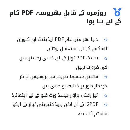
روزمرہ کے قابلِ بھروسہ PDF کام
کے لیے بنا ہوا
دنیا بھر میں عام PDF ایڈیٹنگ اور کنورژن
ٹاسکس کے لیے استعمال ہوتا ہے
بیسک PDF ٹولز کے لیے کسی رجسٹریشن
کی ضرورت نہیں
فائلیں محفوظ طریقے سے پروسیس ہو کر
خودکار طور پر ڈیلیٹ ہو جاتی ہیں
تیز رفتار، براؤزر بیسڈ ورک فلو کے لیے آپٹمائزڈ
i2PDF کے آن لائن پروڈکٹیویٹی ٹولز کے ایکو
سسٹم کا حصہ