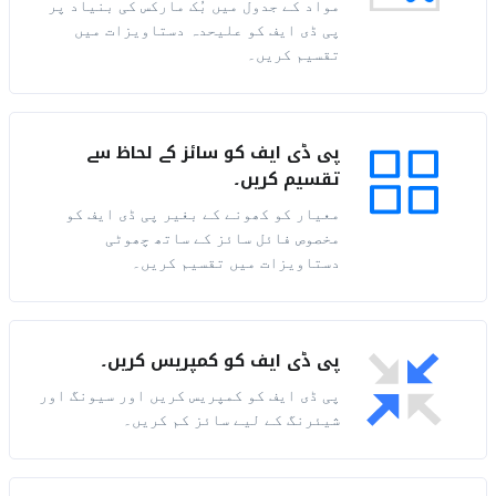
مواد کے جدول میں بُک مارکس کی بنیاد پر
پی ڈی ایف کو علیحدہ دستاویزات میں
تقسیم کریں۔
پی ڈی ایف کو سائز کے لحاظ سے
تقسیم کریں۔
معیار کو کھونے کے بغیر پی ڈی ایف کو
مخصوص فائل سائز کے ساتھ چھوٹی
دستاویزات میں تقسیم کریں۔
پی ڈی ایف کو کمپریس کریں۔
پی ڈی ایف کو کمپریس کریں اور سیونگ اور
شیئرنگ کے لیے سائز کم کریں۔