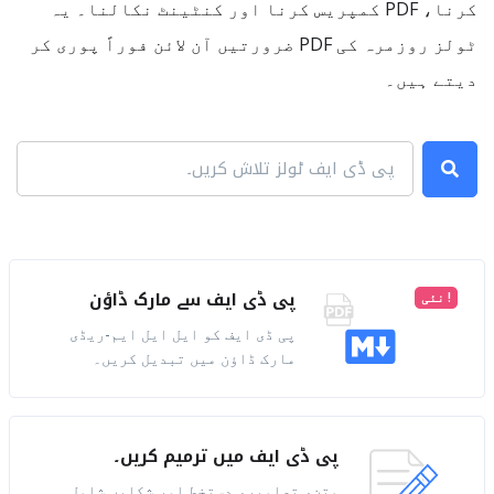
کرنا، PDF کمپریس کرنا اور کنٹینٹ نکالنا۔ یہ
ٹولز روزمرہ کی PDF ضرورتیں آن لائن فوراً پوری کر
دیتے ہیں۔
پی ڈی ایف سے مارک ڈاؤن
نئی !
پی ڈی ایف کو ایل ایل ایم-ریڈی
مارک ڈاؤن میں تبدیل کریں۔
پی ڈی ایف میں ترمیم کریں۔
متن، تصاویر، دستخط اور شکلیں شامل