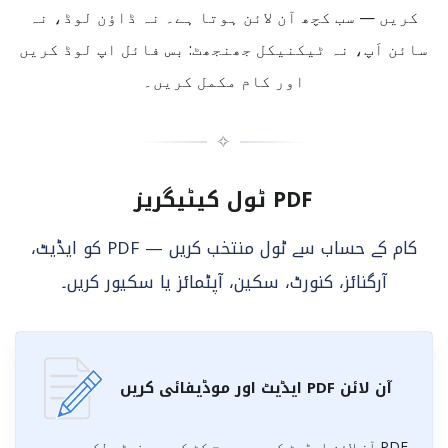
کریں — سب کچھ آن لائن ہوتا ہے۔ نہ ڈاؤن لوڈ، نہ
سائن اَپ، نہ ٹیکنیکل جھنجھٹ: بس فائل اپ لوڈ کریں
اور کام مکمل کریں۔
✧
PDF ٹول کیٹیگریز
کام کے حساب سے ٹول منتخب کریں — PDF کو ایڈیٹ،
آرگنائز، کنورٹ، سکین، آپٹمائز یا سکیور کریں۔
آن لائن PDF ایڈیٹ اور موڈیفائی کریں
PDF آن لائن ایڈیٹ کریں – پیج کٹ کریں، نوٹس لکھیں،