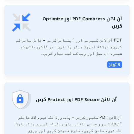
آن لائن PDF Compress اور Optimize
کریں
PDF آن لائن کمپریس اور آپٹمائز کریں – فائل سائز کم
کریں، لوڈنگ اسپیڈ بہتر بنائیں اور ڈاکیومنٹس کو
شیئر، ای میل اور ویب کے لیے تیار کریں۔
5 ٹولز
آن لائن PDF Secure اور Protect کریں
آن لائن PDF سکیور کریں – پاس ورڈ لگائیں، لاک فائلز
اَن لاک کریں، حساس انفارمیشن ریڈیکٹ کریں، واٹرمارک
لگائیں، سائن کریں، فارم فلیٹن کریں اور ورژن