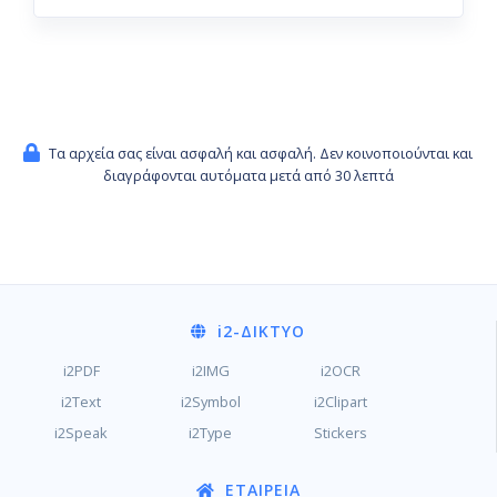
Τα αρχεία σας είναι ασφαλή και ασφαλή. Δεν κοινοποιούνται και
διαγράφονται αυτόματα μετά από 30 λεπτά
i2
-ΔΊΚΤΥΟ
i2PDF
i2IMG
i2OCR
i2Text
i2Symbol
i2Clipart
i2Speak
i2Type
Stickers
ΕΤΑΙΡΕΊΑ