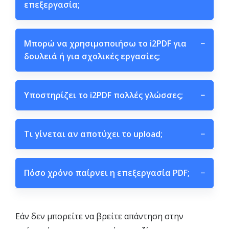
επεξεργασία;
Μπορώ να χρησιμοποιήσω το i2PDF για
−
δουλειά ή για σχολικές εργασίες;
Υποστηρίζει το i2PDF πολλές γλώσσες;
−
Τι γίνεται αν αποτύχει το upload;
−
Πόσο χρόνο παίρνει η επεξεργασία PDF;
−
Εάν δεν μπορείτε να βρείτε απάντηση στην