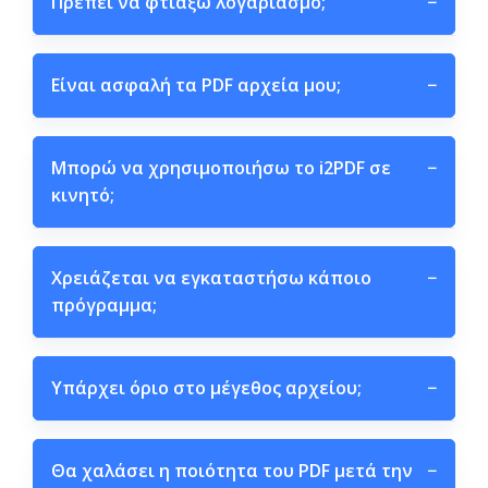
Πρέπει να φτιάξω λογαριασμό;
−
Είναι ασφαλή τα PDF αρχεία μου;
−
Μπορώ να χρησιμοποιήσω το i2PDF σε
−
κινητό;
Χρειάζεται να εγκαταστήσω κάποιο
−
πρόγραμμα;
Υπάρχει όριο στο μέγεθος αρχείου;
−
Θα χαλάσει η ποιότητα του PDF μετά την
−