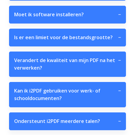
Moet ik software installeren?
−
Is er een limiet voor de bestandsgrootte?
−
Verandert de kwaliteit van mijn PDF na het
−
verwerken?
Kan ik i2PDF gebruiken voor werk- of
−
schooldocumenten?
Ondersteunt i2PDF meerdere talen?
−