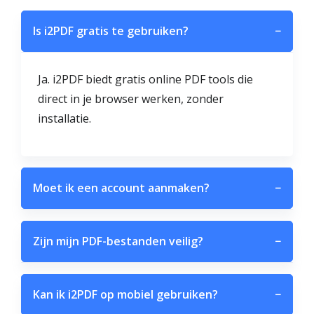
Is i2PDF gratis te gebruiken?
−
Ja. i2PDF biedt gratis online PDF tools die
direct in je browser werken, zonder
installatie.
Moet ik een account aanmaken?
−
Zijn mijn PDF-bestanden veilig?
−
Kan ik i2PDF op mobiel gebruiken?
−